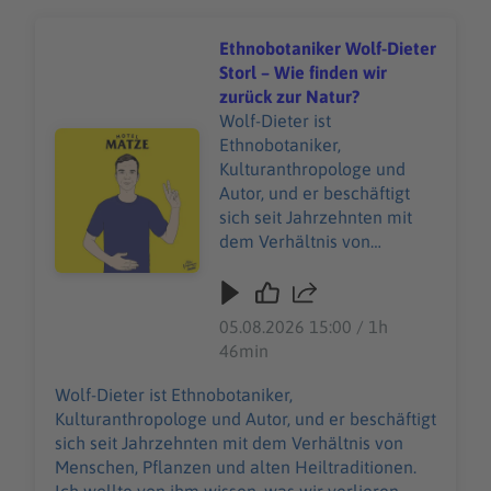
Ethnobotaniker Wolf-Dieter
Storl – Wie finden wir
zurück zur Natur?
Wolf-Dieter ist
Audiotitel - Ethnobotaniker Wolf-Dieter Storl – Wie find
Ethnobotaniker,
Kulturanthropologe und
Autor, und er beschäftigt
sich seit Jahrzehnten mit
dem Verhältnis von
Menschen, Pflanzen und
alten Heiltraditionen. Ich
wollte von ihm wissen, was
05.08.2026 15:00 / 1h
wir verlieren, wenn wir
46min
Natur nur noch als Kulisse
betrachten und nicht mehr
Wolf-Dieter ist Ethnobotaniker,
als etwas, wovon wir selbst
Kulturanthropologe und Autor, und er beschäftigt
Teil sind. Wir sprechen über
sich seit Jahrzehnten mit dem Verhältnis von
Heilpflanzen,
Menschen, Pflanzen und alten Heiltraditionen.
Schamanismus,
Ich wollte von ihm wissen, was wir verlieren,