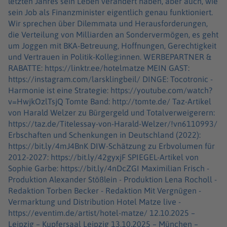
letzten Jahres sein Leben verändert haben, aber auch, wie
sein Job als Finanzminister eigentlich genau funktioniert.
Wir sprechen über Dilemmata und Herausforderungen,
die Verteilung von Milliarden an Sondervermögen, es geht
um Joggen mit BKA-Betreuung, Hoffnungen, Gerechtigkeit
und Vertrauen in Politik-Kolleg:innen. WERBEPARTNER &
RABATTE: https://linktr.ee/hotelmatze MEIN GAST:
https://instagram.com/larsklingbeil/ DINGE: Tocotronic -
Harmonie ist eine Strategie: https://youtube.com/watch?
v=HwjkOzlTsjQ Tomte Band: http://tomte.de/ Taz-Artikel
von Harald Welzer zu Bürgergeld und Totalverweigerern:
https://taz.de/Titelessay-von-Harald-Welzer/!vn6110993/
Erbschaften und Schenkungen in Deutschland (2022):
https://bit.ly/4mJ4BnK DIW-Schätzung zu Erbvolumen für
2012-2027: https://bit.ly/42gyxjF SPIEGEL-Artikel von
Sophie Garbe: https://bit.ly/4nDcZGI Maximilian Frisch -
Produktion Alexander Stößlein - Produktion Lena Rocholl -
Redaktion Torben Becker - Redaktion Mit Vergnügen -
Vermarktung und Distribution Hotel Matze live -
https://eventim.de/artist/hotel-matze/ 12.10.2025 –
Leipzig – Kupfersaal Leipzig 13.10.2025 – München –