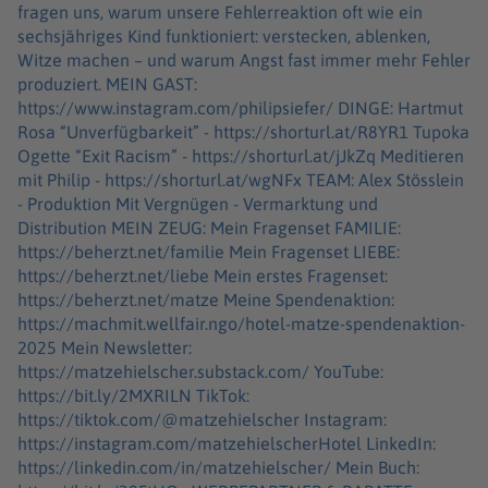
fragen uns, warum unsere Fehlerreaktion oft wie ein
sechsjähriges Kind funktioniert: verstecken, ablenken,
Witze machen – und warum Angst fast immer mehr Fehler
produziert. MEIN GAST:
https://www.instagram.com/philipsiefer/ DINGE: Hartmut
Rosa “Unverfügbarkeit” - https://shorturl.at/R8YR1 Tupoka
Ogette “Exit Racism” - https://shorturl.at/jJkZq Meditieren
mit Philip - https://shorturl.at/wgNFx TEAM: Alex Stösslein
- Produktion Mit Vergnügen - Vermarktung und
Distribution MEIN ZEUG: Mein Fragenset FAMILIE:
https://beherzt.net/familie Mein Fragenset LIEBE:
https://beherzt.net/liebe Mein erstes Fragenset:
https://beherzt.net/matze Meine Spendenaktion:
https://machmit.wellfair.ngo/hotel-matze-spendenaktion-
2025 Mein Newsletter:
https://matzehielscher.substack.com/ YouTube:
https://bit.ly/2MXRILN TikTok:
https://tiktok.com/@matzehielscher Instagram:
https://instagram.com/matzehielscherHotel LinkedIn:
https://linkedin.com/in/matzehielscher/ Mein Buch: