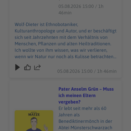
wollte von ihm wissen, was
05.08.2026 15:00 / 1h
wir verlieren, wenn wir
46min
Natur nur noch als Kulisse
betrachten und nicht mehr
Wolf-Dieter ist Ethnobotaniker,
als etwas, wovon wir selbst
Kulturanthropologe und Autor, und er beschäftigt
Teil sind. Wir sprechen über
sich seit Jahrzehnten mit dem Verhältnis von
Heilpflanzen,
Menschen, Pflanzen und alten Heiltraditionen.
Schamanismus,
Ich wollte von ihm wissen, was wir verlieren,
Wissenschaft, Seele, Stadt-
wenn wir Natur nur noch als Kulisse betrachten
Natur und die Frage,
und nicht mehr als etwas, wovon wir selbst Teil
warum viele Menschen
sind. Wir sprechen über Heilpflanzen,
05.08.2026 15:00 / 1h 46min
heute wieder nach alten
Schamanismus, Wissenschaft, Seele, Stadt-Natur
Formen von Wissen suchen.
und die Frage, warum viele Menschen heute
Es geht um Heilpflanzen,
wieder nach alten Formen von Wissen suchen.
Pater Anselm Grün – Muss
virtuelle Welten, Zwerge,
Es geht um Heilpflanzen, virtuelle Welten,
ich meinen Eltern
Zweifel und um die Frage,
Zwerge, Zweifel und um die Frage, was uns
vergeben?
was uns wieder mit der
wieder mit der Natur, mit uns selbst und mit
Er lebt seit mehr als 60
Natur, mit uns selbst und
Audiotitel - Pater Anselm Grün – Muss ich meinen Elter
etwas Größerem verbinden kann.
Jahren als
mit etwas Größerem
WERBEPARTNER & RABATTE:
Benediktinermönch in der
verbinden kann.
https://linktr.ee/hotelmatze MEIN GAST:
Abtei Münsterschwarzach