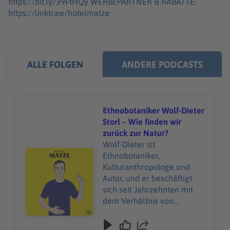
https://bit.ly/39FtHQy WERBEPARTNER & RABATTE:
https://linktr.ee/hotelmatze
ALLE FOLGEN
ANDERE PODCASTS
Ethnobotaniker Wolf-Dieter
Storl – Wie finden wir
zurück zur Natur?
Wolf-Dieter ist
Audiotitel - Ethnobotaniker Wolf-Dieter Storl – Wie find
Ethnobotaniker,
Kulturanthropologe und
Autor, und er beschäftigt
sich seit Jahrzehnten mit
dem Verhältnis von
Menschen, Pflanzen und
alten Heiltraditionen. Ich