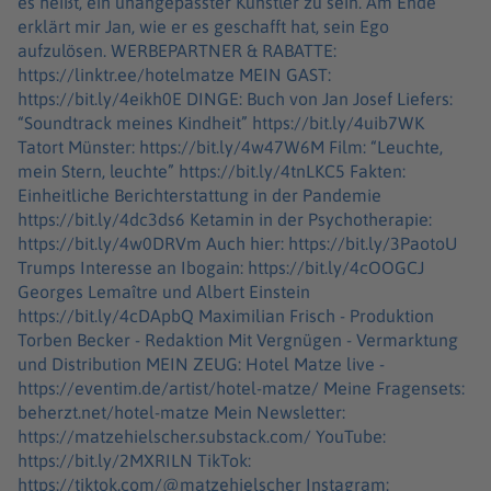
es heißt, ein unangepasster Künstler zu sein. Am Ende
erklärt mir Jan, wie er es geschafft hat, sein Ego
aufzulösen. WERBEPARTNER & RABATTE:
https://linktr.ee/hotelmatze MEIN GAST:
https://bit.ly/4eikh0E DINGE: Buch von Jan Josef Liefers:
“Soundtrack meines Kindheit” https://bit.ly/4uib7WK
Tatort Münster: https://bit.ly/4w47W6M Film: “Leuchte,
mein Stern, leuchte” https://bit.ly/4tnLKC5 Fakten:
Einheitliche Berichterstattung in der Pandemie
https://bit.ly/4dc3ds6 Ketamin in der Psychotherapie:
https://bit.ly/4w0DRVm Auch hier: https://bit.ly/3PaotoU
Trumps Interesse an Ibogain: https://bit.ly/4cOOGCJ
Georges Lemaître und Albert Einstein
https://bit.ly/4cDApbQ Maximilian Frisch - Produktion
Torben Becker - Redaktion Mit Vergnügen - Vermarktung
und Distribution MEIN ZEUG: Hotel Matze live -
https://eventim.de/artist/hotel-matze/ Meine Fragensets:
beherzt.net/hotel-matze Mein Newsletter:
https://matzehielscher.substack.com/ YouTube:
https://bit.ly/2MXRILN TikTok:
https://tiktok.com/@matzehielscher Instagram: