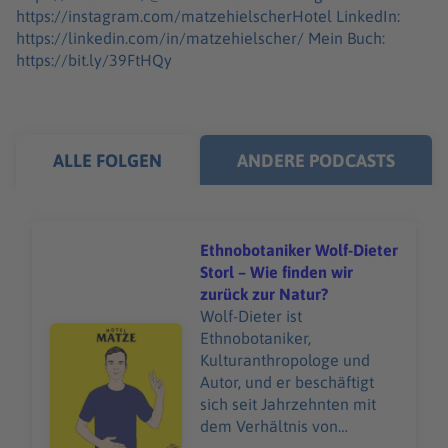
https://instagram.com/matzehielscherHotel LinkedIn:
https://linkedin.com/in/matzehielscher/ Mein Buch:
https://bit.ly/39FtHQy
ALLE FOLGEN
ANDERE PODCASTS
Ethnobotaniker Wolf-Dieter
Storl – Wie finden wir
zurück zur Natur?
Wolf-Dieter ist
Audiotitel - Ethnobotaniker Wolf-Dieter Storl – Wie find
Ethnobotaniker,
Kulturanthropologe und
Autor, und er beschäftigt
sich seit Jahrzehnten mit
dem Verhältnis von