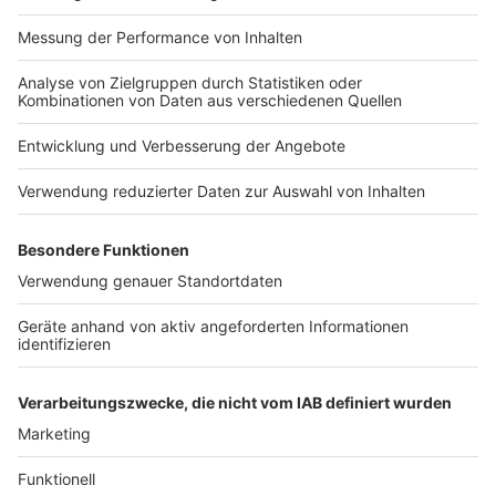
automatischen
Impressum
Newsletter
Übermittlung der Daten
Nutzungsbedingungen
widersprechen wollen,
Kontakt
melden Sie sich hier:
Jobs
Studio-Hotline
datenschutz@julep.de
Presse
Verkehrs-Hotline
Werben
Archiv
ANTENNE BAYERN GROUP
Stiftung ANTENNE BAYERN
hilft
Teilnahmebedingungen
Grounding Page ANTENNE
BAYERN