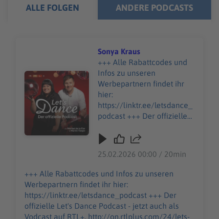
ALLE FOLGEN
ANDERE PODCASTS
Sonya Kraus
+++ Alle Rabattcodes und
Infos zu unseren
Audiotitel - Sonya Kraus
Werbepartnern findet ihr
hier:
https://linktr.ee/letsdance_
podcast +++ Der offizielle
Let's Dance Podcast - jetzt
auch als Vodcast auf RTL+.
http://on.rtlplus.com/24/let
25.02.2026 00:00 / 20min
s-dance-vodcast den
Vodcast gibt es hier:
+++ Alle Rabattcodes und Infos zu unseren
https://plus.rtl.de/video-
Werbepartnern findet ihr hier:
tv/shows/lets-dance-der-
https://linktr.ee/letsdance_podcast +++ Der
offizielle-video-podcast-
offizielle Let's Dance Podcast - jetzt auch als
1063343 Moderations-
Vodcast auf RTL+. http://on.rtlplus.com/24/lets-