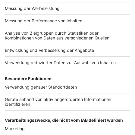
Angebot unserer Podcasts
Daten. Wenn Sie der
automatischen
Impressum
Newsletter
Übermittlung der Daten
Nutzungsbedingungen
widersprechen wollen,
Kontakt
melden Sie sich hier:
Jobs
Studio-Hotline
datenschutz@julep.de
Presse
Verkehrs-Hotline
Werben
Archiv
ANTENNE BAYERN GROUP
Stiftung ANTENNE BAYERN
hilft
Teilnahmebedingungen