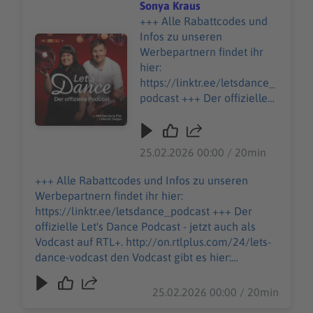
Sonya Kraus
+++ Alle Rabattcodes und
Infos zu unseren
Audiotitel - Sonya Kraus
Werbepartnern findet ihr
hier:
https://linktr.ee/letsdance_
podcast +++ Der offizielle
Let's Dance Podcast - jetzt
auch als Vodcast auf RTL+.
http://on.rtlplus.com/24/let
25.02.2026 00:00 / 20min
s-dance-vodcast den
Vodcast gibt es hier:
+++ Alle Rabattcodes und Infos zu unseren
https://plus.rtl.de/video-
Werbepartnern findet ihr hier:
tv/shows/lets-dance-der-
https://linktr.ee/letsdance_podcast +++ Der
offizielle-video-podcast-
offizielle Let's Dance Podcast - jetzt auch als
1063343 Moderations-
Vodcast auf RTL+. http://on.rtlplus.com/24/lets-
Ikone Sonya Kraus erzählt
dance-vodcast den Vodcast gibt es hier:
Martin von ihrem langen,
https://plus.rtl.de/video-tv/shows/lets-dance-
körperlich anstrengenden
der-offizielle-video-podcast-1063343
25.02.2026 00:00 / 20min
Weg zu Let’s Dance. Dabei
Moderations-Ikone Sonya Kraus erzählt Martin