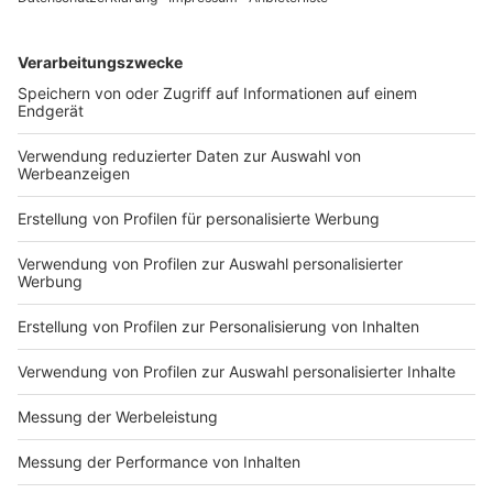
1063343 Unsere Princess
Vodcast auf RTL+. http://on.rtlplus.com/24/lets-
melden Sie sich hier:
Charming findet eine
dance-vodcast den Vodcast gibt es hier:
datenschutz@julep.de
Tanzpartnerin sollte
https://plus.rtl.de/video-tv/shows/lets-dance-
durchaus Girlfriend-
der-offizielle-video-podcast-1063343 Unsere
20.02.2026 00:00 / 20min
Material haben. Sie verrät
Princess Charming findet eine Tanzpartnerin
uns, wen sie aus dem Cast
sollte durchaus Girlfriend-Material haben. Sie
ganz attraktiv findet,
verrät uns, wen sie aus dem Cast ganz attraktiv
warum sie nicht so gern
Zeige weitere Folgen
findet, warum sie nicht so gern Teil der Queeren
Teil der Queeren Bubble ist
Bubble ist und was es mit eingefrorenem Sperma
und was es mit
auf sich hat. Dieser Podcast wird vermarktet von
eingefrorenem Sperma auf
Julep Media: sales@julep.de Wir verarbeiten im
sich hat. Dieser Podcast
Zusammenhang mit dem Angebot unserer
wird vermarktet von Julep
Podcasts Daten. Wenn Sie der automatischen
Media: sales@julep.de Wir
Übermittlung der Daten widersprechen wollen,
verarbeiten im
melden Sie sich hier: datenschutz@julep.de
Zusammenhang mit dem
Angebot unserer Podcasts
Daten. Wenn Sie der
automatischen
Impressum
Newsletter
Übermittlung der Daten
Nutzungsbedingungen
widersprechen wollen,
Kontakt