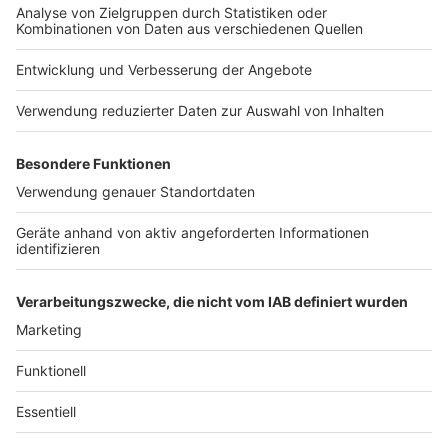
melden Sie sich hier:
Jobs
Studio-Hotline
datenschutz@julep.de
Presse
Verkehrs-Hotline
Werben
Archiv
ANTENNE BAYERN GROUP
Stiftung ANTENNE BAYERN
hilft
Teilnahmebedingungen
Grounding Page ANTENNE
BAYERN
Datenschutz­erklärung