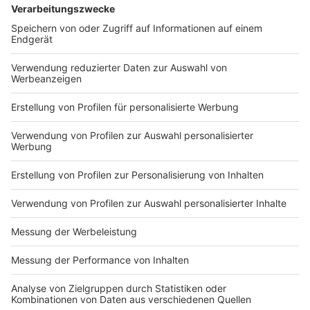
Tanzpartnerin sollte
https://plus.rtl.de/video-tv/shows/lets-dance-
durchaus Girlfriend-
der-offizielle-video-podcast-1063343 Unsere
20.02.2026 00:00 / 20min
Material haben. Sie verrät
Princess Charming findet eine Tanzpartnerin
uns, wen sie aus dem Cast
sollte durchaus Girlfriend-Material haben. Sie
ganz attraktiv findet,
verrät uns, wen sie aus dem Cast ganz attraktiv
warum sie nicht so gern
Zeige weitere Folgen
findet, warum sie nicht so gern Teil der Queeren
Teil der Queeren Bubble ist
Bubble ist und was es mit eingefrorenem Sperma
und was es mit
auf sich hat. Dieser Podcast wird vermarktet von
eingefrorenem Sperma auf
Julep Media: sales@julep.de Wir verarbeiten im
sich hat. Dieser Podcast
Zusammenhang mit dem Angebot unserer
wird vermarktet von Julep
Podcasts Daten. Wenn Sie der automatischen
Media: sales@julep.de Wir
Übermittlung der Daten widersprechen wollen,
verarbeiten im
melden Sie sich hier: datenschutz@julep.de
Zusammenhang mit dem
Angebot unserer Podcasts
Daten. Wenn Sie der
automatischen
Impressum
Newsletter
Übermittlung der Daten
Nutzungsbedingungen
widersprechen wollen,
Kontakt
melden Sie sich hier:
Jobs
Studio-Hotline
datenschutz@julep.de