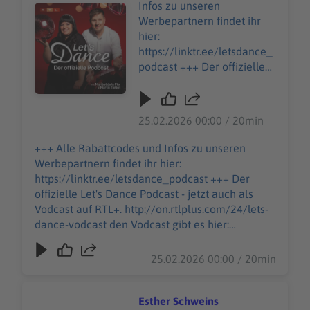
Infos zu unseren
Audiotitel - Sonya Kraus
Werbepartnern findet ihr
hier:
https://linktr.ee/letsdance_
podcast +++ Der offizielle
Let's Dance Podcast - jetzt
auch als Vodcast auf RTL+.
http://on.rtlplus.com/24/let
25.02.2026 00:00 / 20min
s-dance-vodcast den
Vodcast gibt es hier:
+++ Alle Rabattcodes und Infos zu unseren
https://plus.rtl.de/video-
Werbepartnern findet ihr hier:
tv/shows/lets-dance-der-
https://linktr.ee/letsdance_podcast +++ Der
offizielle-video-podcast-
offizielle Let's Dance Podcast - jetzt auch als
1063343 Moderations-
Vodcast auf RTL+. http://on.rtlplus.com/24/lets-
Ikone Sonya Kraus erzählt
dance-vodcast den Vodcast gibt es hier:
Martin von ihrem langen,
https://plus.rtl.de/video-tv/shows/lets-dance-
körperlich anstrengenden
der-offizielle-video-podcast-1063343
25.02.2026 00:00 / 20min
Weg zu Let’s Dance. Dabei
Moderations-Ikone Sonya Kraus erzählt Martin
berichtet sie auch von ihrer
von ihrem langen, körperlich anstrengenden
Liebe zu „rosaroten
Weg zu Let’s Dance. Dabei berichtet sie auch von
Esther Schweins