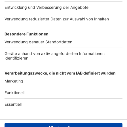
Presse
Verkehrs-Hotline
Werben
Archiv
ANTENNE BAYERN GROUP
Stiftung ANTENNE BAYERN
hilft
Teilnahmebedingungen
Grounding Page ANTENNE
BAYERN
Datenschutz­erklärung
Cookie- und Drittanbieter-
einstellungen