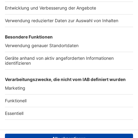
Presse
Verkehrs-Hotline
Werben
Archiv
ANTENNE BAYERN GROUP
Stiftung ANTENNE BAYERN
hilft
Teilnahmebedingungen
Grounding Page ANTENNE
BAYERN
Datenschutz­erklärung
Cookie- und Drittanbieter-
einstellungen