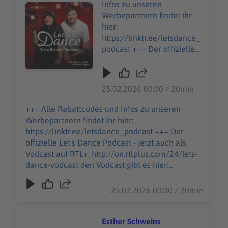
Infos zu unseren
Audiotitel - Sonya Kraus
Werbepartnern findet ihr
hier:
https://linktr.ee/letsdance_
podcast +++ Der offizielle
Let's Dance Podcast - jetzt
auch als Vodcast auf RTL+.
http://on.rtlplus.com/24/let
25.02.2026 00:00 / 20min
s-dance-vodcast den
Vodcast gibt es hier:
+++ Alle Rabattcodes und Infos zu unseren
https://plus.rtl.de/video-
Werbepartnern findet ihr hier:
tv/shows/lets-dance-der-
https://linktr.ee/letsdance_podcast +++ Der
offizielle-video-podcast-
offizielle Let's Dance Podcast - jetzt auch als
1063343 Moderations-
Vodcast auf RTL+. http://on.rtlplus.com/24/lets-
Ikone Sonya Kraus erzählt
dance-vodcast den Vodcast gibt es hier:
Martin von ihrem langen,
https://plus.rtl.de/video-tv/shows/lets-dance-
körperlich anstrengenden
der-offizielle-video-podcast-1063343
25.02.2026 00:00 / 20min
Weg zu Let’s Dance. Dabei
Moderations-Ikone Sonya Kraus erzählt Martin
berichtet sie auch von ihrer
von ihrem langen, körperlich anstrengenden
Liebe zu „rosaroten
Weg zu Let’s Dance. Dabei berichtet sie auch von
Esther Schweins