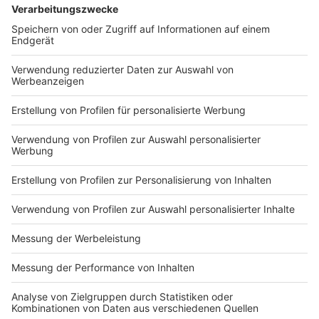
Tanzpartnerin sollte
https://plus.rtl.de/video-tv/shows/lets-dance-
durchaus Girlfriend-
der-offizielle-video-podcast-1063343 Unsere
20.02.2026 00:00 / 20min
Material haben. Sie verrät
Princess Charming findet eine Tanzpartnerin
uns, wen sie aus dem Cast
sollte durchaus Girlfriend-Material haben. Sie
ganz attraktiv findet,
verrät uns, wen sie aus dem Cast ganz attraktiv
warum sie nicht so gern
Zeige weitere Folgen
findet, warum sie nicht so gern Teil der Queeren
Teil der Queeren Bubble ist
Bubble ist und was es mit eingefrorenem Sperma
und was es mit
auf sich hat. Dieser Podcast wird vermarktet von
eingefrorenem Sperma auf
Julep Media: sales@julep.de Wir verarbeiten im
sich hat. Dieser Podcast
Zusammenhang mit dem Angebot unserer
wird vermarktet von Julep
Podcasts Daten. Wenn Sie der automatischen
Media: sales@julep.de Wir
Übermittlung der Daten widersprechen wollen,
verarbeiten im
melden Sie sich hier: datenschutz@julep.de
Zusammenhang mit dem
Angebot unserer Podcasts
Daten. Wenn Sie der
automatischen
Impressum
Newsletter
Übermittlung der Daten
Nutzungsbedingungen
widersprechen wollen,
Kontakt
melden Sie sich hier:
Jobs
Studio-Hotline
datenschutz@julep.de