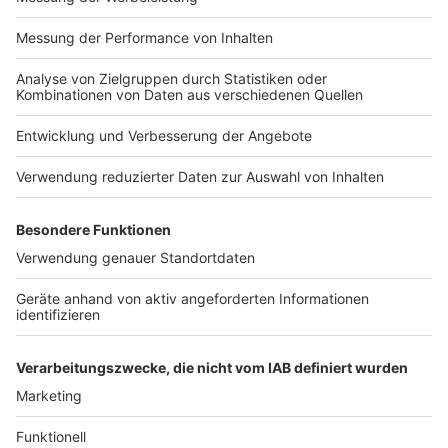
automatischen
Impressum
Newsletter
Übermittlung der Daten
Nutzungsbedingungen
widersprechen wollen,
Kontakt
melden Sie sich hier:
Jobs
Studio-Hotline
datenschutz@julep.de
Presse
Verkehrs-Hotline
Werben
Archiv
ANTENNE BAYERN GROUP
Stiftung ANTENNE BAYERN
hilft
Teilnahmebedingungen
Grounding Page ANTENNE
BAYERN