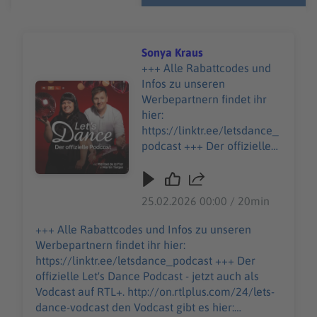
Sonya Kraus
+++ Alle Rabattcodes und
Infos zu unseren
Audiotitel - Sonya Kraus
Werbepartnern findet ihr
hier:
https://linktr.ee/letsdance_
podcast +++ Der offizielle
Let's Dance Podcast - jetzt
auch als Vodcast auf RTL+.
http://on.rtlplus.com/24/let
25.02.2026 00:00 / 20min
s-dance-vodcast den
Vodcast gibt es hier:
+++ Alle Rabattcodes und Infos zu unseren
https://plus.rtl.de/video-
Werbepartnern findet ihr hier:
tv/shows/lets-dance-der-
https://linktr.ee/letsdance_podcast +++ Der
offizielle-video-podcast-
offizielle Let's Dance Podcast - jetzt auch als
1063343 Moderations-
Vodcast auf RTL+. http://on.rtlplus.com/24/lets-
Ikone Sonya Kraus erzählt
dance-vodcast den Vodcast gibt es hier: