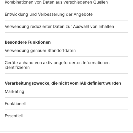
Jobs
Studio-Hotline
datenschutz@julep.de
Presse
Verkehrs-Hotline
Werben
Archiv
ANTENNE BAYERN GROUP
Stiftung ANTENNE BAYERN
hilft
Teilnahmebedingungen
Grounding Page ANTENNE
BAYERN
Datenschutz­erklärung
Cookie- und Drittanbieter-