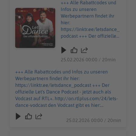
+++ Alle Rabattcodes und
Infos zu unseren
Audiotitel - Sonya Kraus
Werbepartnern findet ihr
hier:
https://linktr.ee/letsdance_
podcast +++ Der offizielle
Let's Dance Podcast - jetzt
auch als Vodcast auf RTL+.
http://on.rtlplus.com/24/let
25.02.2026 00:00 / 20min
s-dance-vodcast den
Vodcast gibt es hier:
+++ Alle Rabattcodes und Infos zu unseren
https://plus.rtl.de/video-
Werbepartnern findet ihr hier:
tv/shows/lets-dance-der-
https://linktr.ee/letsdance_podcast +++ Der
offizielle-video-podcast-
offizielle Let's Dance Podcast - jetzt auch als
1063343 Moderations-
Vodcast auf RTL+. http://on.rtlplus.com/24/lets-
Ikone Sonya Kraus erzählt
dance-vodcast den Vodcast gibt es hier:
Martin von ihrem langen,
https://plus.rtl.de/video-tv/shows/lets-dance-
körperlich anstrengenden
der-offizielle-video-podcast-1063343
25.02.2026 00:00 / 20min
Weg zu Let’s Dance. Dabei
Moderations-Ikone Sonya Kraus erzählt Martin
berichtet sie auch von ihrer
von ihrem langen, körperlich anstrengenden