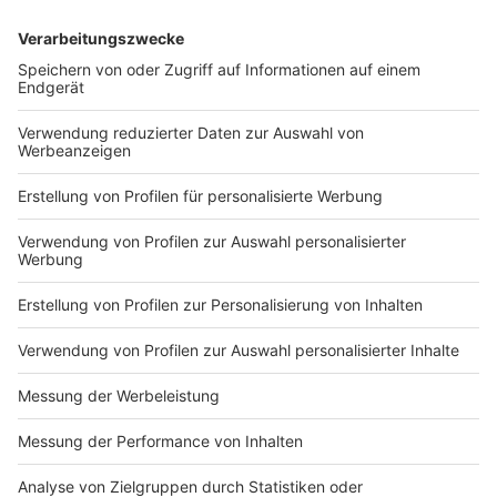
Charming findet eine
dance-vodcast den Vodcast gibt es hier:
datenschutz@julep.de
Tanzpartnerin sollte
https://plus.rtl.de/video-tv/shows/lets-dance-
durchaus Girlfriend-
der-offizielle-video-podcast-1063343 Unsere
20.02.2026 00:00 / 20min
Material haben. Sie verrät
Princess Charming findet eine Tanzpartnerin
uns, wen sie aus dem Cast
sollte durchaus Girlfriend-Material haben. Sie
ganz attraktiv findet,
verrät uns, wen sie aus dem Cast ganz attraktiv
warum sie nicht so gern
Zeige weitere Folgen
findet, warum sie nicht so gern Teil der Queeren
Teil der Queeren Bubble ist
Bubble ist und was es mit eingefrorenem Sperma
und was es mit
auf sich hat. Dieser Podcast wird vermarktet von
eingefrorenem Sperma auf
Julep Media: sales@julep.de Wir verarbeiten im
sich hat. Dieser Podcast
Zusammenhang mit dem Angebot unserer
wird vermarktet von Julep
Podcasts Daten. Wenn Sie der automatischen
Media: sales@julep.de Wir
Übermittlung der Daten widersprechen wollen,
verarbeiten im
melden Sie sich hier: datenschutz@julep.de
Zusammenhang mit dem
Angebot unserer Podcasts
Daten. Wenn Sie der
automatischen
Impressum
Newsletter
Übermittlung der Daten
Nutzungsbedingungen
widersprechen wollen,
Kontakt
melden Sie sich hier: