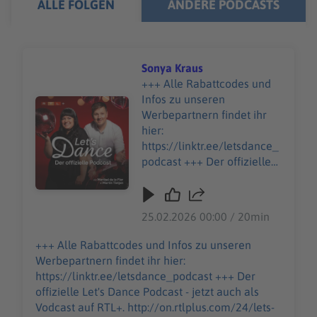
ALLE FOLGEN
ANDERE PODCASTS
Sonya Kraus
+++ Alle Rabattcodes und
Infos zu unseren
Audiotitel - Sonya Kraus
Werbepartnern findet ihr
hier:
https://linktr.ee/letsdance_
podcast +++ Der offizielle
Let's Dance Podcast - jetzt
auch als Vodcast auf RTL+.
http://on.rtlplus.com/24/let
25.02.2026 00:00 / 20min
s-dance-vodcast den
Vodcast gibt es hier:
+++ Alle Rabattcodes und Infos zu unseren
https://plus.rtl.de/video-
Werbepartnern findet ihr hier:
tv/shows/lets-dance-der-
https://linktr.ee/letsdance_podcast +++ Der
offizielle-video-podcast-
offizielle Let's Dance Podcast - jetzt auch als
1063343 Moderations-
Vodcast auf RTL+. http://on.rtlplus.com/24/lets-