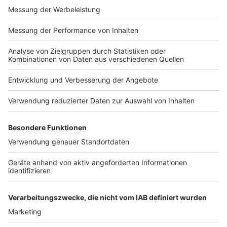
Daten. Wenn Sie der
automatischen
Impressum
Newsletter
Übermittlung der Daten
Nutzungsbedingungen
widersprechen wollen,
Kontakt
melden Sie sich hier:
Jobs
Studio-Hotline
datenschutz@julep.de
Presse
Verkehrs-Hotline
Werben
Archiv
ANTENNE BAYERN GROUP
Stiftung ANTENNE BAYERN
hilft
Teilnahmebedingungen
Grounding Page ANTENNE