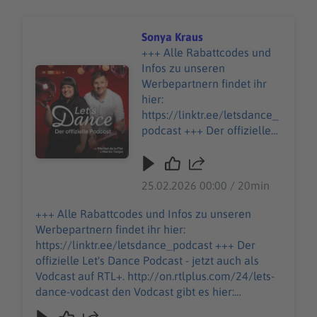
Sonya Kraus
+++ Alle Rabattcodes und
Infos zu unseren
Audiotitel - Sonya Kraus
Werbepartnern findet ihr
hier:
https://linktr.ee/letsdance_
podcast +++ Der offizielle
Let's Dance Podcast - jetzt
auch als Vodcast auf RTL+.
http://on.rtlplus.com/24/let
25.02.2026 00:00 / 20min
s-dance-vodcast den
Vodcast gibt es hier:
+++ Alle Rabattcodes und Infos zu unseren
https://plus.rtl.de/video-
Werbepartnern findet ihr hier:
tv/shows/lets-dance-der-
https://linktr.ee/letsdance_podcast +++ Der
offizielle-video-podcast-
offizielle Let's Dance Podcast - jetzt auch als
1063343 Moderations-
Vodcast auf RTL+. http://on.rtlplus.com/24/lets-
Ikone Sonya Kraus erzählt
dance-vodcast den Vodcast gibt es hier:
Martin von ihrem langen,
https://plus.rtl.de/video-tv/shows/lets-dance-