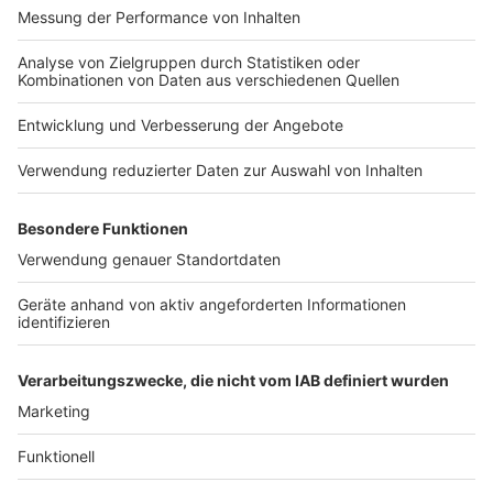
Übermittlung der Daten
Nutzungsbedingungen
widersprechen wollen,
Kontakt
melden Sie sich hier:
Jobs
Studio-Hotline
datenschutz@julep.de
Presse
Verkehrs-Hotline
Werben
Archiv
ANTENNE BAYERN GROUP
Stiftung ANTENNE BAYERN
hilft
Teilnahmebedingungen
Grounding Page ANTENNE
BAYERN