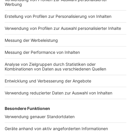
sich hat. Dieser Podcast
Zusammenhang mit dem Angebot unserer
wird vermarktet von Julep
Podcasts Daten. Wenn Sie der automatischen
Media: sales@julep.de Wir
Übermittlung der Daten widersprechen wollen,
verarbeiten im
melden Sie sich hier: datenschutz@julep.de
Zusammenhang mit dem
Angebot unserer Podcasts
Daten. Wenn Sie der
automatischen
Impressum
Newsletter
Übermittlung der Daten
Nutzungsbedingungen
widersprechen wollen,
Kontakt
melden Sie sich hier:
Jobs
Studio-Hotline
datenschutz@julep.de
Presse
Verkehrs-Hotline
Werben
Archiv
ANTENNE BAYERN GROUP