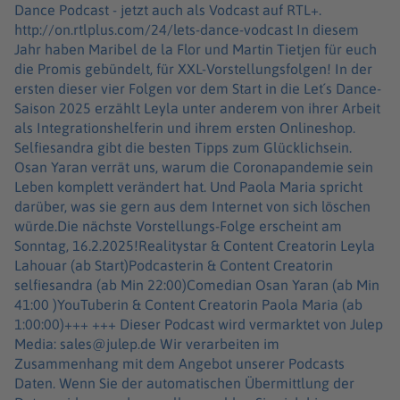
Dance Podcast - jetzt auch als Vodcast auf RTL+.
http://on.rtlplus.com/24/lets-dance-vodcast In diesem
Jahr haben Maribel de la Flor und Martin Tietjen für euch
die Promis gebündelt, für XXL-Vorstellungsfolgen! In der
ersten dieser vier Folgen vor dem Start in die Let´s Dance-
Saison 2025 erzählt Leyla unter anderem von ihrer Arbeit
als Integrationshelferin und ihrem ersten Onlineshop.
Selfiesandra gibt die besten Tipps zum Glücklichsein.
Osan Yaran verrät uns, warum die Coronapandemie sein
Leben komplett verändert hat. Und Paola Maria spricht
darüber, was sie gern aus dem Internet von sich löschen
würde.Die nächste Vorstellungs-Folge erscheint am
Sonntag, 16.2.2025!Realitystar & Content Creatorin Leyla
Lahouar (ab Start)Podcasterin & Content Creatorin
selfiesandra (ab Min 22:00)Comedian Osan Yaran (ab Min
41:00 )YouTuberin & Content Creatorin Paola Maria (ab
1:00:00)+++ +++ Dieser Podcast wird vermarktet von Julep
Media: sales@julep.de Wir verarbeiten im
Zusammenhang mit dem Angebot unserer Podcasts
Daten. Wenn Sie der automatischen Übermittlung der