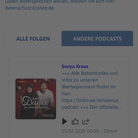
Daten widersprechen wollen, melden Sie sich hier:
datenschutz@julep.de
ALLE FOLGEN
ANDERE PODCASTS
Sonya Kraus
+++ Alle Rabattcodes und
Infos zu unseren
Audiotitel - Sonya Kraus
Werbepartnern findet ihr
hier:
https://linktr.ee/letsdance_
podcast +++ Der offizielle
Let's Dance Podcast - jetzt
auch als Vodcast auf RTL+.
http://on.rtlplus.com/24/let
25.02.2026 00:00 / 20min
s-dance-vodcast den