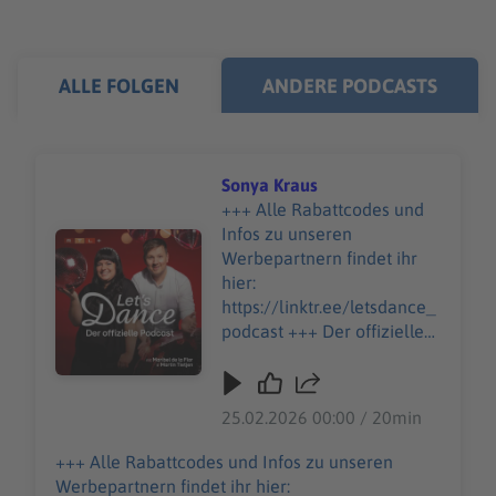
ALLE FOLGEN
ANDERE PODCASTS
Sonya Kraus
+++ Alle Rabattcodes und
Infos zu unseren
Audiotitel - Sonya Kraus
Werbepartnern findet ihr
hier:
https://linktr.ee/letsdance_
podcast +++ Der offizielle
Let's Dance Podcast - jetzt
auch als Vodcast auf RTL+.
http://on.rtlplus.com/24/let
25.02.2026 00:00 / 20min
s-dance-vodcast den
Vodcast gibt es hier:
+++ Alle Rabattcodes und Infos zu unseren
https://plus.rtl.de/video-
Werbepartnern findet ihr hier: