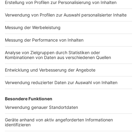
Media: sales@julep.de Wir
Übermittlung der Daten widersprechen wollen,
verarbeiten im
melden Sie sich hier: datenschutz@julep.de
Zusammenhang mit dem
Angebot unserer Podcasts
Daten. Wenn Sie der
automatischen
Impressum
Newsletter
Übermittlung der Daten
Nutzungsbedingungen
widersprechen wollen,
Kontakt
melden Sie sich hier:
Jobs
Studio-Hotline
datenschutz@julep.de
Presse
Verkehrs-Hotline
Werben
Archiv
ANTENNE BAYERN GROUP
Stiftung ANTENNE BAYERN
hilft