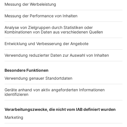
Daten. Wenn Sie der
automatischen
Impressum
Newsletter
Übermittlung der Daten
Nutzungsbedingungen
widersprechen wollen,
Kontakt
melden Sie sich hier:
Jobs
Studio-Hotline
datenschutz@julep.de
Presse
Verkehrs-Hotline
Werben
Archiv
ANTENNE BAYERN GROUP
Stiftung ANTENNE BAYERN
hilft
Teilnahmebedingungen
Grounding Page ANTENNE