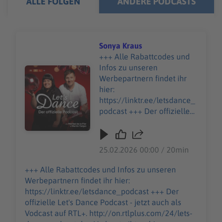
ALLE FOLGEN
ANDERE PODCASTS
Sonya Kraus
+++ Alle Rabattcodes und
Infos zu unseren
Audiotitel - Sonya Kraus
Werbepartnern findet ihr
hier:
https://linktr.ee/letsdance_
podcast +++ Der offizielle
Let's Dance Podcast - jetzt
auch als Vodcast auf RTL+.
http://on.rtlplus.com/24/let
25.02.2026 00:00 / 20min
s-dance-vodcast den
Vodcast gibt es hier:
+++ Alle Rabattcodes und Infos zu unseren
https://plus.rtl.de/video-
Werbepartnern findet ihr hier:
tv/shows/lets-dance-der-
https://linktr.ee/letsdance_podcast +++ Der
offizielle-video-podcast-
offizielle Let's Dance Podcast - jetzt auch als
1063343 Moderations-
Vodcast auf RTL+. http://on.rtlplus.com/24/lets-
Ikone Sonya Kraus erzählt