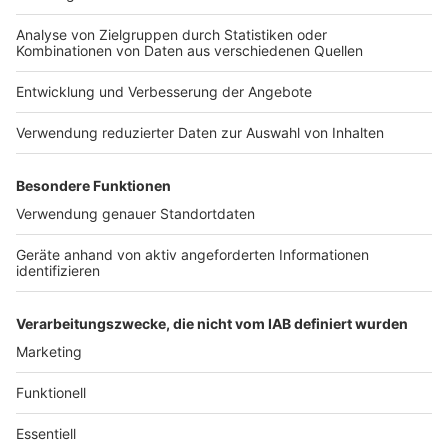
Werbepartnern und „NotAufnahme“:
Nutzungsbedingungen
bekommt ihr 20 % Rabatt
Kontakt
https://linktr.ee/notaufnahme Ihr möchtet
auf alle Kleidungsstücke.
Werbung in diesem Podcast schalten? Schickt
Jobs
Studio-Hotline
Schaut es euch an und holt
gerne eine E-Mail an: hallo@podever.de
euch hochwertige und
Presse
Verkehrs-Hotline
stylische Berufsbekleidung:
https://www.7days.de/nota
Werben
ufnahme WERBUNG Hier
gibt es viele Rabatte und
Archiv
alle Infos zu den
Werbepartnern und
ANTENNE BAYERN GROUP
„NotAufnahme“:
https://linktr.ee/notaufnah
Stiftung ANTENNE BAYERN
me Ihr möchtet Werbung in
hilft
diesem Podcast schalten?
Schickt gerne eine E-Mail
Teilnahmebedingungen
an: hallo@podever.de
Grounding Page ANTENNE
BAYERN
Datenschutz­erklärung