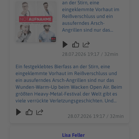
an der Stirn, eine
Audiotitel - Au Wacken
eingeklemmte Vorhaut im
Reißverschluss und ein
ausuferndes Arsch-
Angrillen sind nur das
Wunden-Warm‑Up beim
Wacken Open Air. Beim
größten Heavy-Metal-
28.07.2026 19:17 / 32min
Festival der Welt gibt es
viele verrückte
Ein festgeklebtes Bierfass an der Stirn, eine
Verletzungsgeschichten.
eingeklemmte Vorhaut im Reißverschluss und
Und Wiebke Düsberg
ein ausuferndes Arsch-Angrillen sind nur das
macht sich nicht vom
Wunden-Warm‑Up beim Wacken Open Air. Beim
(berühmtesten) Acker,
größten Heavy-Metal-Festival der Welt gibt es
sondern nimmt die
viele verrückte Verletzungsgeschichten. Und
heilende Herausforderung
Wiebke Düsberg macht sich nicht vom
an – zusammen mit über
(berühmtesten) Acker, sondern nimmt die
28.07.2026 19:17 / 32min
500 weiteren
heilende Herausforderung an – zusammen mit
Einsatzkräften des Wacken
über 500 weiteren Einsatzkräften des Wacken
Rescue Squads. 85.000
Rescue Squads. 85.000 W:O:A-Fans sind in guten
Lisa Feller