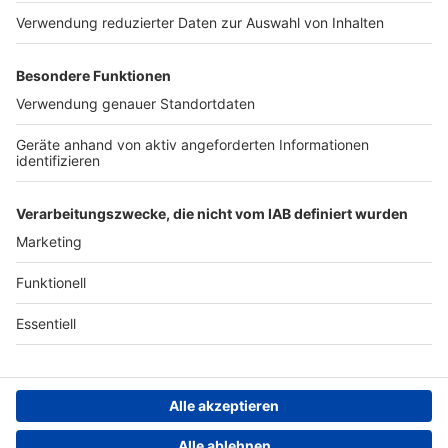
https://www.7days.de/nota
Werben
ufnahme WERBUNG Hier
gibt es viele Rabatte und
Archiv
alle Infos zu den
Werbepartnern und
ANTENNE BAYERN GROUP
„NotAufnahme“:
https://linktr.ee/notaufnah
Stiftung ANTENNE BAYERN
me Ihr möchtet Werbung in
hilft
diesem Podcast schalten?
Schickt gerne eine E-Mail
Teilnahmebedingungen
an: hallo@podever.de
Grounding Page ANTENNE
BAYERN
Datenschutz­erklärung
Cookie- und Drittanbieter-
einstellungen
Persönliche Datenkontrolle