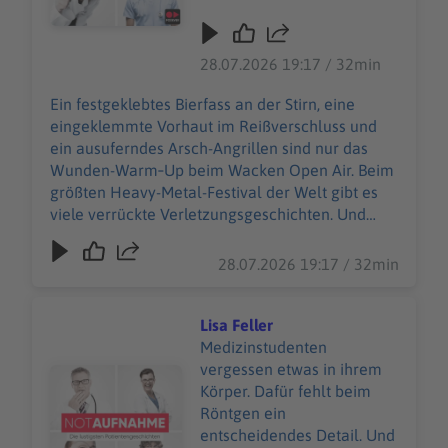
Wunden-Warm‑Up beim
Wacken Open Air. Beim
größten Heavy-Metal-
28.07.2026 19:17 / 32min
Festival der Welt gibt es
viele verrückte
Ein festgeklebtes Bierfass an der Stirn, eine
Verletzungsgeschichten.
eingeklemmte Vorhaut im Reißverschluss und
Und Wiebke Düsberg
ein ausuferndes Arsch-Angrillen sind nur das
macht sich nicht vom
Wunden-Warm‑Up beim Wacken Open Air. Beim
(berühmtesten) Acker,
größten Heavy-Metal-Festival der Welt gibt es
sondern nimmt die
viele verrückte Verletzungsgeschichten. Und
heilende Herausforderung
Wiebke Düsberg macht sich nicht vom
an – zusammen mit über
(berühmtesten) Acker, sondern nimmt die
28.07.2026 19:17 / 32min
500 weiteren
heilende Herausforderung an – zusammen mit
Einsatzkräften des Wacken
über 500 weiteren Einsatzkräften des Wacken
Rescue Squads. 85.000
Rescue Squads. 85.000 W:O:A-Fans sind in guten
Lisa Feller
W:O:A-Fans sind in guten
Händen beim 24‑Stunden‑Sanitätsdienst. Selbst
Medizinstudenten
Händen beim
im schrägsten *Schlammassel* … WERBUNG
vergessen etwas in ihrem
Audiotitel - Lisa Feller
24‑Stunden‑Sanitätsdienst.
Hier gibt es viele Rabatte und alle Infos zu den
Körper. Dafür fehlt beim
Selbst im schrägsten
Werbepartnern und „NotAufnahme“:
Röntgen ein
*Schlammassel* …
https://linktr.ee/notaufnahme Ihr möchtet
entscheidendes Detail. Und