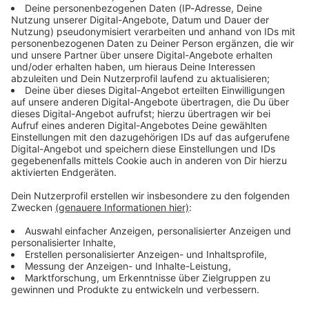
https://linktr.ee/notaufnah
Ihr möchtet Werbung in diesem Podcast
von der Decke, die Jagd auf
me Ihr möchtet Werbung in
schalten? Schickt gerne eine E-Mail an:
die neueste Apotheken
diesem Podcast schalten?
hallo@podever.de
Umschau nimmt ungeahnte
Schickt gerne eine E-Mail
Ausmaße an und Ralf wird
an: hallo@podever.de
betriebsintern betütatat…
Liebe Grüße nach
Brandenburg, München,
11.06.2026 21:00 / 49min
Velden an der Pegnitz im
Nürnberger Land,
Eine Zahnbehandlung endet mit einem
Schneeberg im sächsischen
Denkzettel von der Decke, die Jagd auf die
Erzgebirge und Stuttgart.
neueste Apotheken Umschau nimmt ungeahnte
Und Prost auf 175 Folgen
Ausmaße an und Ralf wird betriebsintern
„NotAufnahme“. WERBUNG
betütatat… Liebe Grüße nach Brandenburg,
Hier gibt es viele Rabatte
München, Velden an der Pegnitz im Nürnberger
und alle Infos zu den
Land, Schneeberg im sächsischen Erzgebirge
Werbepartnern und
und Stuttgart. Und Prost auf 175 Folgen
11.06.2026 21:00 / 49min
„NotAufnahme“:
„NotAufnahme“. WERBUNG Hier gibt es viele
https://linktr.ee/notaufnah
Rabatte und alle Infos zu den Werbepartnern
me Ihr möchtet Werbung in
und „NotAufnahme“:
Ist Frankfurt noch zu
diesem Podcast schalten?
https://linktr.ee/notaufnahme Ihr möchtet
Rettungswagen?