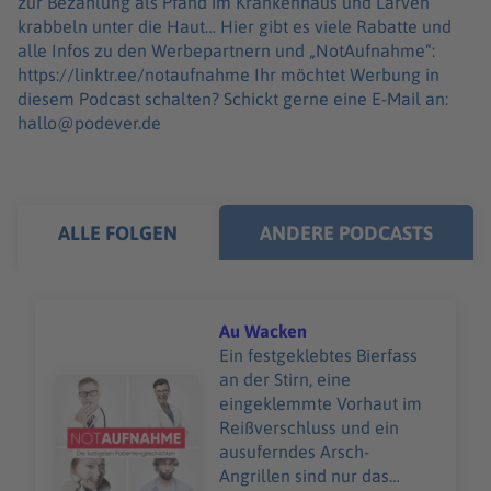
zur Bezahlung als Pfand im Krankenhaus und Larven
krabbeln unter die Haut… Hier gibt es viele Rabatte und
alle Infos zu den Werbepartnern und „NotAufnahme“:
https://linktr.ee/notaufnahme Ihr möchtet Werbung in
diesem Podcast schalten? Schickt gerne eine E-Mail an:
hallo@podever.de
ALLE FOLGEN
ANDERE PODCASTS
Au Wacken
Ein festgeklebtes Bierfass
an der Stirn, eine
Audiotitel - Au Wacken
eingeklemmte Vorhaut im
Reißverschluss und ein
ausuferndes Arsch-
Angrillen sind nur das