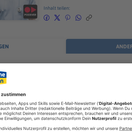
Inhalt teilen:
GEN
ANDER
n
klebtes Bierfass an der Stirn, eine eingeklemmte Vorhaut im Re
illen sind nur das Wunden-Warm‑Up beim Wacken Open Air. B
er Welt gibt es viele verrückte Verletzungsgeschichten. Und Wi
mtesten) Acker, sondern nimmt die heilende Herausforderung
insatzkräften des Wacken Rescue Squads. 85.000 W:O:A-Fans s
ätsdienst. Selbst im schrägsten *Schlammassel* … WERBUNG Hier gibt es viele Rabatte
os zu den Werbepartnern und „NotAufnahme“: https://linktr.ee/notaufn
 diesem Podcast schalten? Schickt gerne eine E-Mail an: hall