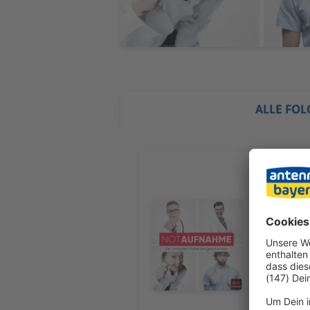
ALLE FOL
Au Wacke
Ein festge
Arsch-Angr
Audiotitel - Au Wacken
Festival d
vom (berüh
weiteren E
24‑Stunden‑Sanit
und alle Inf
Werbung in