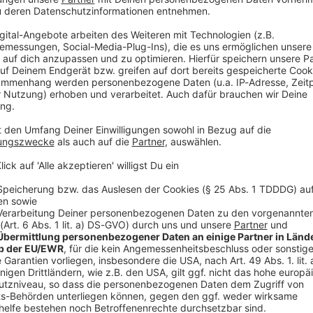
htet Werbung in diesem Podcast schalten? Schickt gerne eine E-Mail
podever.de
 23:09 / 36min
s in ihrem Körper. Dafür fehlt beim Röntgen ein entscheidend
ng. Bei Lisa Feller sind sogar die Arzt-Besuche starkes Stand-
 Heilbehandlungen mit Humor. Auch ihre Comedy-Kollegen bek
nger wird von American-Football-Spielern gestoppt. Und Verona 
hnsauber“! Gast in dieser Podcast-Folge: Lisa Feller WERBUNG Hier
os zu den Werbepartnern und „NotAufnahme“: https://linktr.ee/notaufn
lten? Schickt gerne eine E-Mail an: hallo@podever.de
sten Zahnunfälle Norddeutschlands
hne fliegen, ist er zur Stelle: Christoph Mahlke aus Wittingen
lisiert auf Wurzelbehandlungen und Traumatologie. Ralf kriecht
unfälle Norddeutschlands
ckung, wenn die Beißer ihren Abgang machen: Denn eine Axt ruts
s. Bei einem Kampfbiss bleibt der Zahn in der Faust stecken. U
 ihre nächste Prügelei planen…? WERBUNG Hier gibt es viele Rabatte und alle Infos
rtnern und „NotAufnahme“: https://linktr.ee/notaufnahme Ihr möchtet Werbung in diese