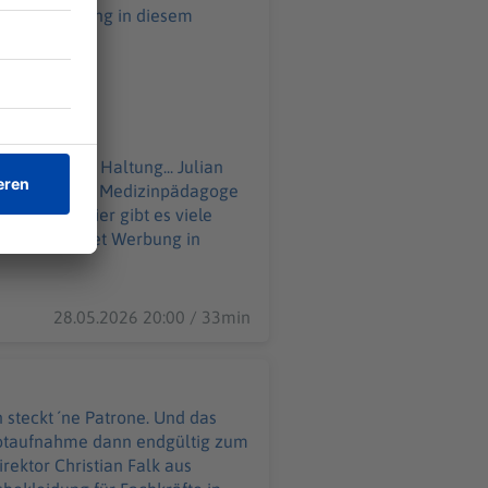
liert seine Haltung... Julian
sanitäter und Medizinpädagoge
 in
28.05.2026 20:00 / 33min
steckt ´ne Patrone. Und das
Notaufnahme dann endgültig zum
rektor Christian Falk aus