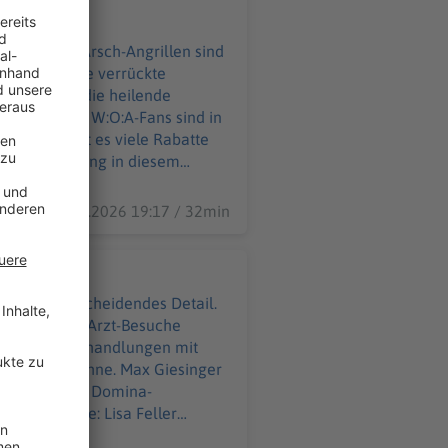
ausuferndes Arsch-Angrillen sind
ibt es viele verrückte
dern nimmt die heilende
ads. 85.000 W:O:A-Fans sind in
28.07.2026 19:17 / 32min
gen ein entscheidendes Detail.
ind sogar die Arzt-Besuche
t ihre Heilbehandlungen mit
 auf der Bühne. Max Giesinger
dran an einer Domina-