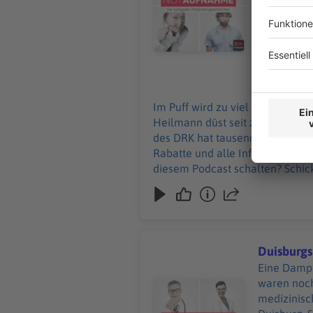
Werbepartnern u
Podcast sc
28.05.2026
Im Puff wird zu viel Druck abgel
Heilmann düst seit zehn Jahren
des DRK hat tausende Einsätze hinter sich
Rabatte und alle Infos zu den Werbepar
diesem Podcast schalten? Schic
Duisburgs
Eine Dampf
waren noch
Audiotitel - Duisburgs Diagnose
medizinisch