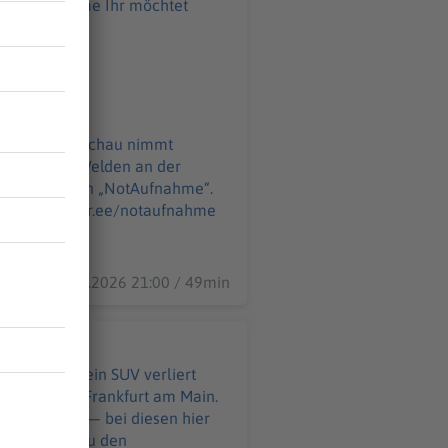
ahme Ihr möchtet
o@podever.de
Apotheken Umschau nimmt
auf 175 Folgen „NotAufnahme“.
r.de
11.06.2026 21:00 / 49min
hälfte. Und ein SUV verliert
wagen durch Frankfurt am Main.
hinter sich — bei diesen hier