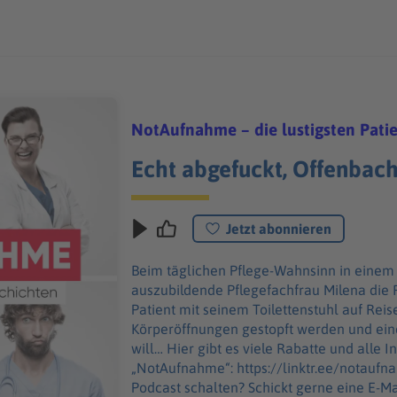
NotAufnahme – die lustigsten Pati
Echt abgefuckt, Offenbach
Jetzt abonnieren
Beim täglichen Pflege-Wahnsinn in einem
auszubildende Pflegefachfrau Milena die
Patient mit seinem Toilettenstuhl auf Reis
Körperöffnungen gestopft werden und ein
will… Hier gibt es viele Rabatte und alle Infos zu den Werbepartnern und
„NotAufnahme“: https://linktr.ee/notaufnahme Ihr möchtet Werbung i
Podcast schalten? Schickt gerne eine E-M