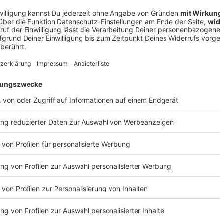
halten? Schickt gerne eine E-Mail an: hallo@podever.de
 18:11 / 31min
ur Stelle: Christoph Mahlke aus Wittingen ist Endodontologe. Der
ologie. Ralf kriecht in seine Zahnrettungsbox und geht in De
tscht in die Kauleiste des Baumfällers. Bei einem Kampfbiss bl
ernen, die ihre nächste Prügelei planen…? WERBUNG Hier gibt es viele Rabatte
NotAufnahme“: https://linktr.ee/notaufnahme Ihr möchtet Werbung in diesem
 eine E-Mail an: hallo@podever.de
 komisch
ehandlung endet mit einem Denkzettel von der Decke, die Jag
t ungeahnte Ausmaße an und Ralf wird betriebsintern betütatat… Liebe Gr
g, München, Velden an der Pegnitz im Nürnberger Land, Schn
tuttgart. Und Prost auf 175 Folgen „NotAufnahme“. WERBUNG Hier gibt es viele Rabatte