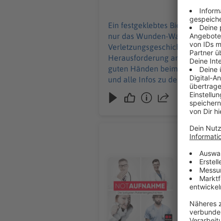
28.07.2026
Ein festgeklebtes Bierfass an d
nur das Wunden-Warm‑Up beim Wa
Verletzungsgeschichten. Und Wi
Herausforderung an – zusammen 
guten Händen beim 24‑Stunden‑Sanitätsdiens
und alle Infos zu den Werbepartnern und „
Podcast schalten? Schickt gerne
Lisa Feller
Medizinstu
Und eine Ge
Audiotitel - Lisa Feller
starkes St
Humor. Auc
wird von A
Streckbank... Keine
WERBUNG Hier gibt es viele Rabatte und alle Infos zu den Werbepartnern und „NotAufnahme