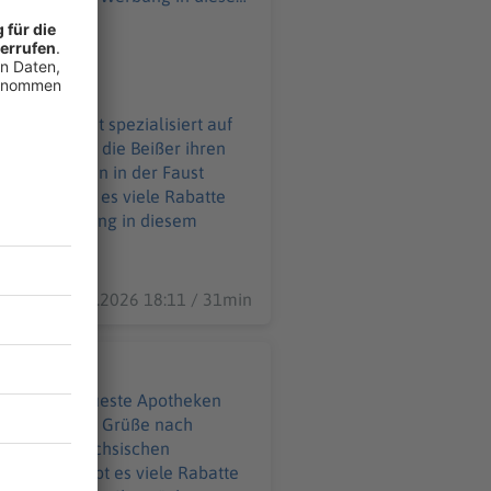
 Zahnarzt ist spezialisiert auf
ckung, wenn die Beißer ihren
eibt der Zahn in der Faust
25.06.2026 18:11 / 31min
d auf die neueste Apotheken
üße nach
eeberg im sächsischen