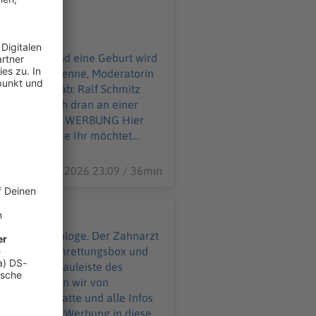
es Detail. Und eine Geburt wird
up. Die Comedienne, Moderatorin
ommen was ab: Ralf Schmitz
Pooth ist nah dran an einer
ahme Ihr möchtet
09.07.2026 23:09 / 36min
 ist Endodontologe. Der Zahnarzt
 in seine Zahnrettungsbox und
cht in die Kauleiste des
nd was können wir von
m