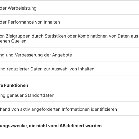
os zu den Werbepartnern und „NotAufnahme“: https://linktr.ee/notaufn
 diesem Podcast schalten? Schickt gerne eine E-Mail an: hall
 21:00 / 49min
 einem Denkzettel von der Decke, die Jagd auf die neueste 
tat… Liebe Grüße nach Brandenburg, München, Velden an der
hneeberg im sächsischen Erzgebirge und Stuttgart. Und Prost 
Podcast schalten? Schickt gerne eine E-Mail an: hallo@podeve
furt noch zu Rettungswagen?
rd zu viel Druck abgelassen. Kein Doppelherz in der Doppelhaus
ung... Julian Heilmann düst seit zehn Jahren mit dem Rettungs
zu Rettungswagen?
lsanitäter und Medizinpädagoge des DRK hat tausende Einsätze 
uze. WERBUNG Hier gibt es viele Rabatte und alle Infos zu den