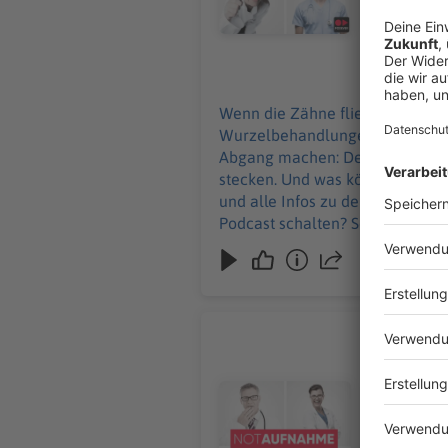
Podcast sc
25.06.2026
Wenn die Zähne fliegen, ist er z
Wurzelbehandlungen und Traumat
Abgang machen: Denn eine Axt ru
stecken. Und was können wir von Hooligans l
und alle Infos zu den Werbepartnern und „
Podcast schalten? Schickt gerne
Chronisch
Eine Zahnb
Umschau nimm
Audiotitel - Chronisch komisch
Brandenbur
Erzgebirge und S