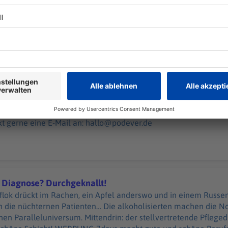
nd „NotAufnahme“: https://linktr.ee/notaufnahme Ihr möchtet Werbung in diesem
halten? Schickt gerne eine E-Mail an: hallo@podever.de
 20:00 / 33min
assen. Kein Doppelherz in der Doppelhaushälfte. Und ein SUV ver
 mit dem Rettungswagen durch Frankfurt am Main. Der Notfall
 — bei diesen hier macht selbst er drei Rote Kreuze. WERBUNG Hier gibt es viele
tnern und „NotAufnahme“: https://linktr.ee/notaufnahme Ihr möchtet Werbung
kt gerne eine E-Mail an: hallo@podever.de
 Diagnose? Durchgeknallt!
lok drückt im Rachen, ein Apfel anderswo und in einem Russen 
 die nüchternen Patienten… Die alkoholisierten machen die 
? Durchgeknallt!
en Paralleluniversum. Mittendrin: der stellvertretende Pflegedi