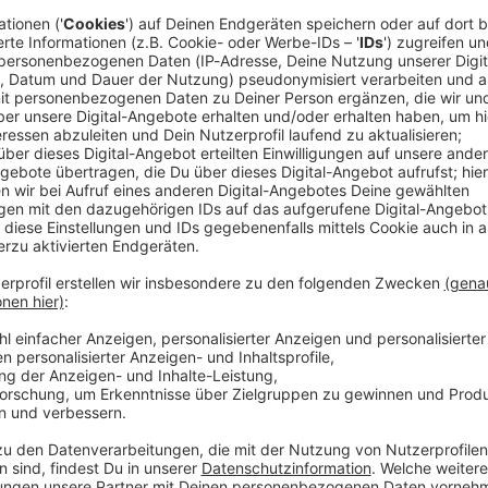
 19:17 / 32min
er Stirn, eine eingeklemmte Vorhaut im Reißverschluss und ein 
cken Open Air. Beim größten Heavy-Metal-Festival der Welt g
ebke Düsberg macht sich nicht vom (berühmtesten) Acker, son
mit über 500 weiteren Einsatzkräften des Wacken Rescue Squ
t. Selbst im schrägsten *Schlammassel* … WERBUNG Hier gibt es viele Rabatte
NotAufnahme“: https://linktr.ee/notaufnahme Ihr möchtet Werbung in diesem
 eine E-Mail an: hallo@podever.de
denten vergessen etwas in ihrem Körper. Dafür fehlt beim Rönt
burt wird plötzlich zur Massenveranstaltung. Bei Lisa Feller s
and-up. Die Comedienne, Moderatorin und Schauspielerin nimm
h ihre Comedy-Kollegen bekommen was ab: Ralf Schmitz blutet
merican-Football-Spielern gestoppt. Und Verona Pooth ist nah 
 Angst: Dieser Podcast ist „stöhnsauber“! Gast in dieser Podcast-Folge: Lisa Feller
“: