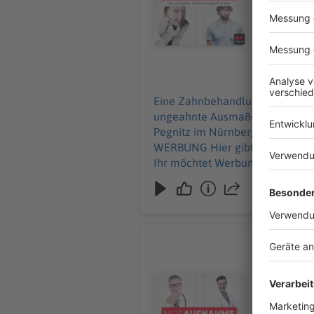
und alle Inf
Werbung in
11.06.2026
Eine Zahnbehandlung endet mit
ungeahnte Ausmaße an und Ralf wird betriebsintern betüta
Pegnitz im Nürnberger Land, Sc
WERBUNG Hier gibt es viele Rabatte und alle Infos zu den Werbepartnern und „NotAufnahme“: https://linktr.ee/notaufnahme
Ihr möchtet Werbung in diesem 
Ist Frank
Im Puff wi
seine Halt
Audiotitel - Ist Frankfurt noch 
Der Notfal
macht selbst er drei Rote Kre