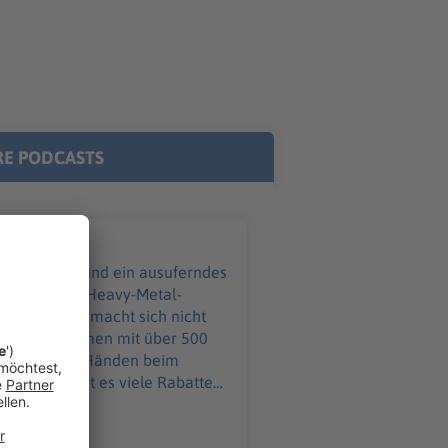
E PODCASTS
ißverschluss und ein ausuferndes
eim größten Heavy-Metal-
ebke Düsberg macht sich nicht
 an – zusammen mit über 500
ind in guten Händen beim
ahme Ihr möchtet
o@podever.de