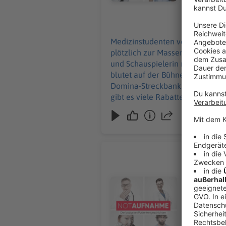
https://linktr.ee/notaufnahme Ihr möc
an: hallo@
09.07.2026
Medizinstudenten vergessen etwa
plötzlich zur Massenveranstaltu
und Schauspielerin nimmt ihre
blutet auf der Bühne. Max Giesi
Domina-Streckbank... Keine Angst: Dieser Podcast ist „stö
gibt es viele Rabatte und alle Inf
Werbung in diesem Podcast scha
Die schön
Wenn die Zä
ist spezia
Audiotitel - Die schönsten Zahn
geht in De
Baumfäller
Hooligans lernen, die
zu den Werbepa