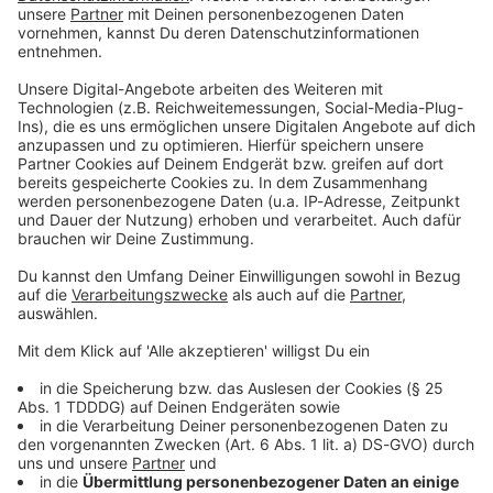
Doppelherz in der
Doppelhaushälfte. Und ein
SUV verliert seine Haltung...
Julian Heilmann düst seit
zehn Jahren mit dem
Rettungswagen durch
Frankfurt am Main. Der
28.05.2026 20:00 / 33min
Notfallsanitäter und
Medizinpädagoge des DRK
Im Puff wird zu viel Druck abgelassen. Kein
hat tausende Einsätze
Doppelherz in der Doppelhaushälfte. Und ein
hinter sich — bei diesen
SUV verliert seine Haltung... Julian Heilmann
hier macht selbst er drei
düst seit zehn Jahren mit dem Rettungswagen
Rote Kreuze. WERBUNG
durch Frankfurt am Main. Der Notfallsanitäter
Hier gibt es viele Rabatte
und Medizinpädagoge des DRK hat tausende
und alle Infos zu den
Einsätze hinter sich — bei diesen hier macht
Werbepartnern und
selbst er drei Rote Kreuze. WERBUNG Hier gibt
28.05.2026 20:00 / 33min
„NotAufnahme“:
es viele Rabatte und alle Infos zu den
https://linktr.ee/notaufnah
Werbepartnern und „NotAufnahme“:
me Ihr möchtet Werbung in
https://linktr.ee/notaufnahme Ihr möchtet
Duisburgs Diagnose?
diesem Podcast schalten?
Werbung in diesem Podcast schalten? Schickt
Durchgeknallt!