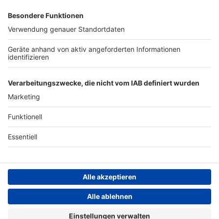
gibt es viele Rabatte und
Archiv
alle Infos zu den
Werbepartnern und
ANTENNE BAYERN GROUP
„NotAufnahme“:
https://linktr.ee/notaufnah
Stiftung ANTENNE BAYERN
me Ihr möchtet Werbung in
hilft
diesem Podcast schalten?
Schickt gerne eine E-Mail
Teilnahmebedingungen
an: hallo@podever.de
Grounding Page ANTENNE
BAYERN
Datenschutz­erklärung
Cookie- und Drittanbieter-
einstellungen
Persönliche Datenkontrolle
ANTENNE BAYERN Live