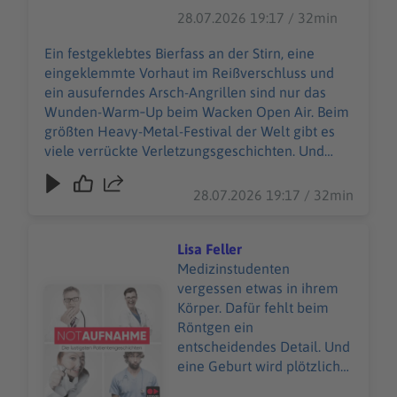
größten Heavy-Metal-
28.07.2026 19:17 / 32min
Festival der Welt gibt es
viele verrückte
Ein festgeklebtes Bierfass an der Stirn, eine
Verletzungsgeschichten.
eingeklemmte Vorhaut im Reißverschluss und
Und Wiebke Düsberg
ein ausuferndes Arsch-Angrillen sind nur das
macht sich nicht vom
Wunden-Warm‑Up beim Wacken Open Air. Beim
(berühmtesten) Acker,
größten Heavy-Metal-Festival der Welt gibt es
sondern nimmt die
viele verrückte Verletzungsgeschichten. Und
heilende Herausforderung
Wiebke Düsberg macht sich nicht vom
an – zusammen mit über
(berühmtesten) Acker, sondern nimmt die
28.07.2026 19:17 / 32min
500 weiteren
heilende Herausforderung an – zusammen mit
Einsatzkräften des Wacken
über 500 weiteren Einsatzkräften des Wacken
Rescue Squads. 85.000
Rescue Squads. 85.000 W:O:A-Fans sind in guten
Lisa Feller
W:O:A-Fans sind in guten
Händen beim 24‑Stunden‑Sanitätsdienst. Selbst
Medizinstudenten
Händen beim
im schrägsten *Schlammassel* … WERBUNG
vergessen etwas in ihrem
Audiotitel - Lisa Feller
24‑Stunden‑Sanitätsdienst.
Hier gibt es viele Rabatte und alle Infos zu den
Körper. Dafür fehlt beim
Selbst im schrägsten
Werbepartnern und „NotAufnahme“:
Röntgen ein
*Schlammassel* …
https://linktr.ee/notaufnahme Ihr möchtet
entscheidendes Detail. Und
WERBUNG Hier gibt es
Werbung in diesem Podcast schalten? Schickt
eine Geburt wird plötzlich
viele Rabatte und alle Infos
gerne eine E-Mail an: hallo@podever.de
zur Massenveranstaltung.