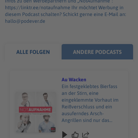
Infos zu den Werbepartnern und „NotAufnahme“:
https://linktr.ee/notaufnahme Ihr möchtet Werbung in
diesem Podcast schalten? Schickt gerne eine E-Mail an:
hallo@podever.de
ALLE FOLGEN
ANDERE PODCASTS
Au Wacken
Ein festgeklebtes Bierfass
an der Stirn, eine
Audiotitel - Au Wacken
eingeklemmte Vorhaut im
Reißverschluss und ein
ausuferndes Arsch-
Angrillen sind nur das
Wunden-Warm‑Up beim
Wacken Open Air. Beim