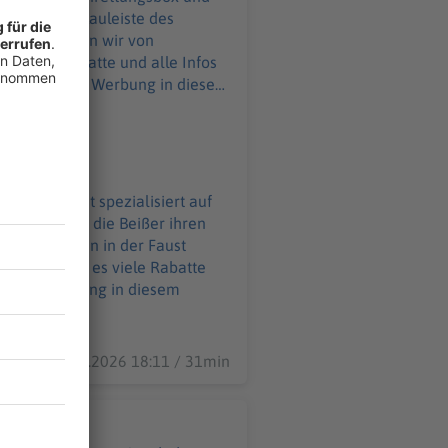
cht in die Kauleiste des
nd was können wir von
m
 Zahnarzt ist spezialisiert auf
ckung, wenn die Beißer ihren
eibt der Zahn in der Faust
25.06.2026 18:11 / 31min