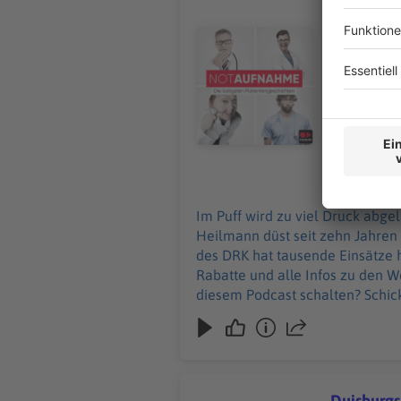
Im Puff wi
seine Halt
Audiotitel - Ist Frankfurt noch 
Der Notfal
macht selbst er drei Rote Kre
Werbepartnern u
Podcast sc
28.05.2026
Im Puff wird zu viel Druck abgel
Heilmann düst seit zehn Jahren
des DRK hat tausende Einsätze hinter sich
Rabatte und alle Infos zu den Werbepar
diesem Podcast schalten? Schic
Duisburgs