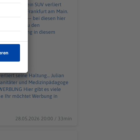
hälfte. Und ein SUV verliert
wagen durch Frankfurt am Main.
hinter sich — bei diesen hier
liert seine Haltung... Julian
sanitäter und Medizinpädagoge
 in
28.05.2026 20:00 / 33min