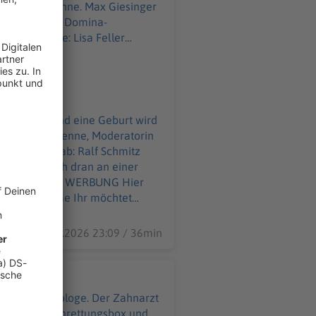
 auf der Bühne. Max Giesinger
dran an einer Domina-
es Detail. Und eine Geburt wird
up. Die Comedienne, Moderatorin
ommen was ab: Ralf Schmitz
Pooth ist nah dran an einer
ahme Ihr möchtet
09.07.2026 23:09 / 36min
 ist Endodontologe. Der Zahnarzt
 in seine Zahnrettungsbox und