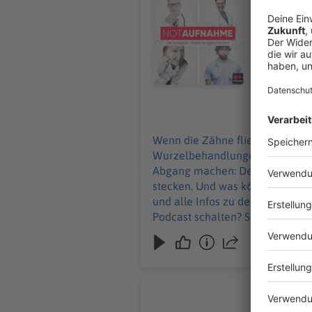
geht in De
Baumfäller
Hooligans lernen, die
zu den Werbepa
Podcast sc
25.06.2026
Wenn die Zähne fliegen, ist er z
Wurzelbehandlungen und Traumat
Abgang machen: Denn eine Axt ru
stecken. Und was können wir von Hooligans l
und alle Infos zu den Werbepartnern und „
Podcast schalten? Schickt gerne
Chronisch