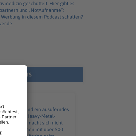
n geschüttelt. Hier gibt es
epartnern und „NotAufnahme“:
ver.de
E PODCASTS
ißverschluss und ein ausuferndes
eim größten Heavy-Metal-
ebke Düsberg macht sich nicht
 an – zusammen mit über 500
ind in guten Händen beim