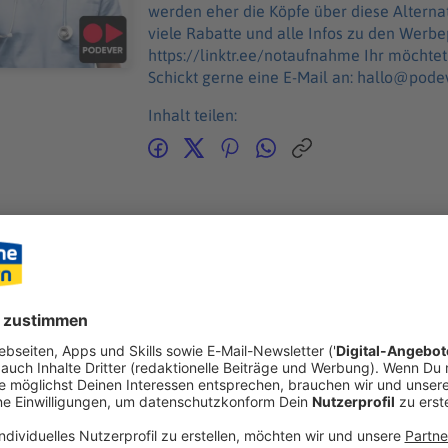
werden eher die Köpfe über diese Alternativmedizi
viele Rabatte und alle Infos zu den Werb
https://linktr.ee/notaufnahme Ihr möchtet Werbung in diesem Podcast schalten?
Schickt gerne eine E-Mail an: hallo@pode
Inhalt teilen:
GEN
ANDER
n
klebtes Bierfass an der Stirn, eine eingeklemmte Vorhaut im Re
illen sind nur das Wunden-Warm‑Up beim Wacken Open Air. B
er Welt gibt es viele verrückte Verletzungsgeschichten. Und Wi
mtesten) Acker, sondern nimmt die heilende Herausforderung
insatzkräften des Wacken Rescue Squads. 85.000 W:O:A-Fans s