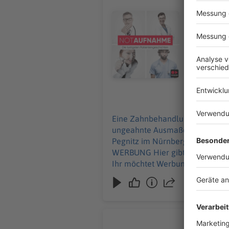
Eine Zahnb
Umschau nimm
Audiotitel - Chronisch komisch
Brandenbur
Erzgebirge und S
und alle Inf
Werbung in
11.06.2026
Eine Zahnbehandlung endet mit
ungeahnte Ausmaße an und Ralf wird betriebsintern betüta
Pegnitz im Nürnberger Land, Sc
WERBUNG Hier gibt es viele Rabatte und alle Infos zu den Werbepartnern und „NotAufnahme“: https://linktr.ee/notaufnahme
Ihr möchtet Werbung in diesem 
Ist Frank