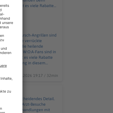
ahme Ihr möchtet
o@podever.de
ausuferndes Arsch-Angrillen sind
ibt es viele verrückte
dern nimmt die heilende
ads. 85.000 W:O:A-Fans sind in
28.07.2026 19:17 / 32min
gen ein entscheidendes Detail.
ind sogar die Arzt-Besuche
t ihre Heilbehandlungen mit