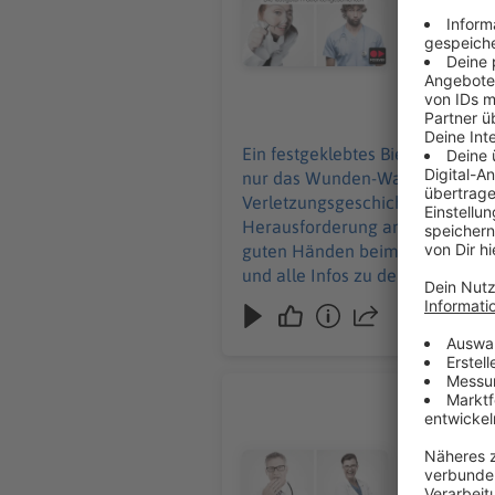
24‑Stunden‑Sanit
und alle Inf
Werbung in
28.07.2026
Ein festgeklebtes Bierfass an d
nur das Wunden-Warm‑Up beim Wa
Verletzungsgeschichten. Und Wi
Herausforderung an – zusammen 
guten Händen beim 24‑Stunden‑Sanitätsdiens
und alle Infos zu den Werbepartnern und „
Podcast schalten? Schickt gerne
Lisa Feller
Medizinstu
Und eine Ge
Audiotitel - Lisa Feller
starkes St