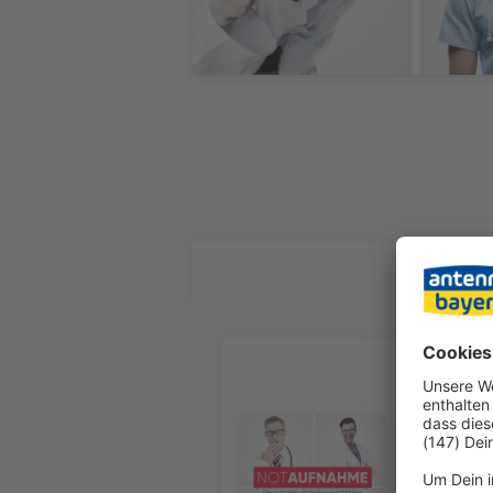
ALLE FOL
Au Wacke
Ein festge
Arsch-Angr
Audiotitel - Au Wacken
Festival d
vom (berüh
weiteren E