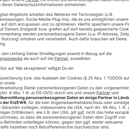
h ihre Comedy-Kollegen bekommen was ab: Ralf Schmitz blutet
merican-Football-Spielern gestoppt. Und Verona Pooth ist nah 
 Angst: Dieser Podcast ist „stöhnsauber“! Gast in dieser Podcast-Folge: Lisa Feller
“:
htet Werbung in diesem Podcast schalten? Schickt gerne eine E-Mail
podever.de
 23:09 / 36min
s in ihrem Körper. Dafür fehlt beim Röntgen ein entscheidend
ng. Bei Lisa Feller sind sogar die Arzt-Besuche starkes Stand-
 Heilbehandlungen mit Humor. Auch ihre Comedy-Kollegen bek
nger wird von American-Football-Spielern gestoppt. Und Verona 
hnsauber“! Gast in dieser Podcast-Folge: Lisa Feller WERBUNG Hier
os zu den Werbepartnern und „NotAufnahme“: https://linktr.ee/notaufn
lten? Schickt gerne eine E-Mail an: hallo@podever.de
sten Zahnunfälle Norddeutschlands
hne fliegen, ist er zur Stelle: Christoph Mahlke aus Wittingen
lisiert auf Wurzelbehandlungen und Traumatologie. Ralf kriecht
unfälle Norddeutschlands