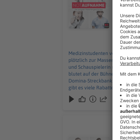
Humor. Auc
wird von A
Streckbank... Keine
WERBUNG Hier gibt es viele Rabatte und alle Infos zu den Werbepartnern und „NotAufnahme
https://linktr.ee/notaufnahme Ihr möc
an: hallo@
09.07.2026
Medizinstudenten vergessen etwa
plötzlich zur Massenveranstaltu
und Schauspielerin nimmt ihre
blutet auf der Bühne. Max Giesi
Domina-Streckbank... Keine Angst: Dieser Podcast ist „stö
gibt es viele Rabatte und alle Inf
Werbung in diesem Podcast scha
Die schön
Wenn die Zä
ist spezia
Audiotitel - Die schönsten Zahn