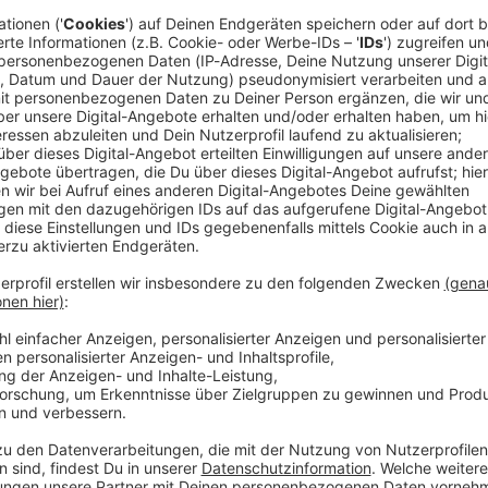
ätsdienst. Selbst im schrägsten *Schlammassel* … WERBUNG Hier gibt es viele Rabatte
os zu den Werbepartnern und „NotAufnahme“: https://linktr.ee/notaufn
 diesem Podcast schalten? Schickt gerne eine E-Mail an: hall
 19:17 / 32min
er Stirn, eine eingeklemmte Vorhaut im Reißverschluss und ein 
cken Open Air. Beim größten Heavy-Metal-Festival der Welt g
ebke Düsberg macht sich nicht vom (berühmtesten) Acker, son
mit über 500 weiteren Einsatzkräften des Wacken Rescue Squ
t. Selbst im schrägsten *Schlammassel* … WERBUNG Hier gibt es viele Rabatte
NotAufnahme“: https://linktr.ee/notaufnahme Ihr möchtet Werbung in diesem
 eine E-Mail an: hallo@podever.de
denten vergessen etwas in ihrem Körper. Dafür fehlt beim Rönt
burt wird plötzlich zur Massenveranstaltung. Bei Lisa Feller s
and-up. Die Comedienne, Moderatorin und Schauspielerin nimm