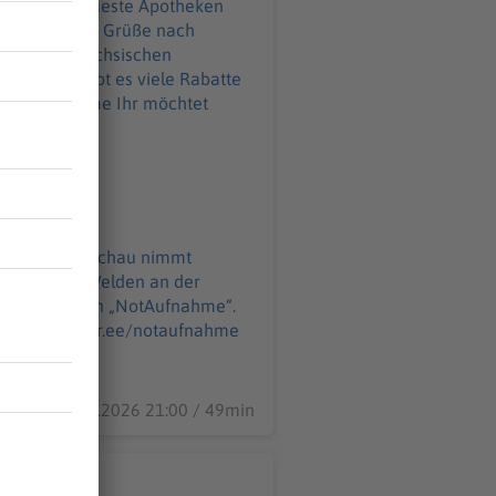
d auf die neueste Apotheken
üße nach
eeberg im sächsischen
ahme Ihr möchtet
o@podever.de
Apotheken Umschau nimmt
auf 175 Folgen „NotAufnahme“.
r.de
11.06.2026 21:00 / 49min