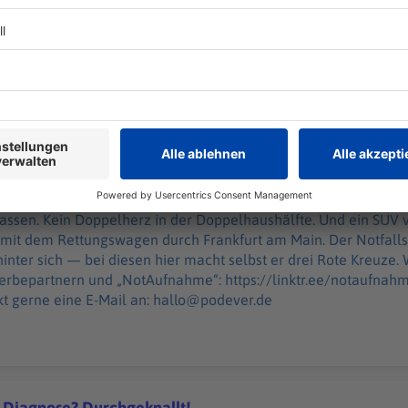
rd zu viel Druck abgelassen. Kein Doppelherz in der Doppelhaus
ung... Julian Heilmann düst seit zehn Jahren mit dem Rettungs
zu Rettungswagen?
lsanitäter und Medizinpädagoge des DRK hat tausende Einsätze 
uze. WERBUNG Hier gibt es viele Rabatte und alle Infos zu den
nd „NotAufnahme“: https://linktr.ee/notaufnahme Ihr möchtet Werbung in diesem
halten? Schickt gerne eine E-Mail an: hallo@podever.de
 20:00 / 33min
assen. Kein Doppelherz in der Doppelhaushälfte. Und ein SUV ver
 mit dem Rettungswagen durch Frankfurt am Main. Der Notfall
 — bei diesen hier macht selbst er drei Rote Kreuze. WERBUNG Hier gibt es viele
tnern und „NotAufnahme“: https://linktr.ee/notaufnahme Ihr möchtet Werbung
kt gerne eine E-Mail an: hallo@podever.de
 Diagnose? Durchgeknallt!