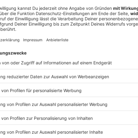
ckung, wenn die Beißer ihren Abgang machen: Denn eine Axt ruts
s. Bei einem Kampfbiss bleibt der Zahn in der Faust stecken. U
 ihre nächste Prügelei planen…? WERBUNG Hier gibt es viele Rabatte und alle Infos
rtnern und „NotAufnahme“: https://linktr.ee/notaufnahme Ihr möchtet Werbung in diese
halten? Schickt gerne eine E-Mail an: hallo@podever.de
 18:11 / 31min
ur Stelle: Christoph Mahlke aus Wittingen ist Endodontologe. Der
ologie. Ralf kriecht in seine Zahnrettungsbox und geht in De
tscht in die Kauleiste des Baumfällers. Bei einem Kampfbiss bl
ernen, die ihre nächste Prügelei planen…? WERBUNG Hier gibt es viele Rabatte
NotAufnahme“: https://linktr.ee/notaufnahme Ihr möchtet Werbung in diesem
 eine E-Mail an: hallo@podever.de
 komisch