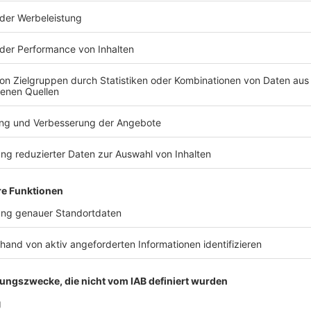
ehandlung endet mit einem Denkzettel von der Decke, die Jag
t ungeahnte Ausmaße an und Ralf wird betriebsintern betütatat… Liebe Gr
g, München, Velden an der Pegnitz im Nürnberger Land, Schn
tuttgart. Und Prost auf 175 Folgen „NotAufnahme“. WERBUNG Hier gibt es viele Rabatte
os zu den Werbepartnern und „NotAufnahme“: https://linktr.ee/notaufn
 diesem Podcast schalten? Schickt gerne eine E-Mail an: hall
 21:00 / 49min
 einem Denkzettel von der Decke, die Jagd auf die neueste 
tat… Liebe Grüße nach Brandenburg, München, Velden an der
hneeberg im sächsischen Erzgebirge und Stuttgart. Und Prost 
Podcast schalten? Schickt gerne eine E-Mail an: hallo@podeve
furt noch zu Rettungswagen?