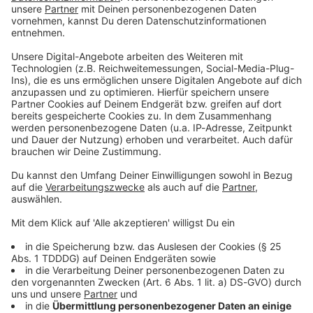
Doppelherz in der
Doppelhaushälfte. Und ein
SUV verliert seine Haltung...
Julian Heilmann düst seit
zehn Jahren mit dem
Rettungswagen durch
Frankfurt am Main. Der
28.05.2026 20:00 / 33min
Notfallsanitäter und
Medizinpädagoge des DRK
Im Puff wird zu viel Druck abgelassen. Kein
hat tausende Einsätze
Doppelherz in der Doppelhaushälfte. Und ein
hinter sich — bei diesen
SUV verliert seine Haltung... Julian Heilmann
hier macht selbst er drei
düst seit zehn Jahren mit dem Rettungswagen
Rote Kreuze. WERBUNG
durch Frankfurt am Main. Der Notfallsanitäter
Hier gibt es viele Rabatte
und Medizinpädagoge des DRK hat tausende
und alle Infos zu den
Einsätze hinter sich — bei diesen hier macht
Werbepartnern und
selbst er drei Rote Kreuze. WERBUNG Hier gibt
28.05.2026 20:00 / 33min
„NotAufnahme“:
es viele Rabatte und alle Infos zu den
https://linktr.ee/notaufnah
Werbepartnern und „NotAufnahme“:
me Ihr möchtet Werbung in
https://linktr.ee/notaufnahme Ihr möchtet
Duisburgs Diagnose?
diesem Podcast schalten?
Werbung in diesem Podcast schalten? Schickt
Durchgeknallt!