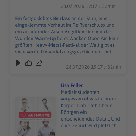
größten Heavy-Metal-
28.07.2026 19:17 / 32min
Festival der Welt gibt es
viele verrückte
Ein festgeklebtes Bierfass an der Stirn, eine
Verletzungsgeschichten.
eingeklemmte Vorhaut im Reißverschluss und
Und Wiebke Düsberg
ein ausuferndes Arsch-Angrillen sind nur das
macht sich nicht vom
Wunden-Warm‑Up beim Wacken Open Air. Beim
(berühmtesten) Acker,
größten Heavy-Metal-Festival der Welt gibt es
sondern nimmt die
viele verrückte Verletzungsgeschichten. Und
heilende Herausforderung
Wiebke Düsberg macht sich nicht vom
an – zusammen mit über
(berühmtesten) Acker, sondern nimmt die
28.07.2026 19:17 / 32min
500 weiteren
heilende Herausforderung an – zusammen mit
Einsatzkräften des Wacken
über 500 weiteren Einsatzkräften des Wacken
Rescue Squads. 85.000
Rescue Squads. 85.000 W:O:A-Fans sind in guten
Lisa Feller
W:O:A-Fans sind in guten
Händen beim 24‑Stunden‑Sanitätsdienst. Selbst
Medizinstudenten
Händen beim
im schrägsten *Schlammassel* … WERBUNG
vergessen etwas in ihrem
Audiotitel - Lisa Feller
24‑Stunden‑Sanitätsdienst.
Hier gibt es viele Rabatte und alle Infos zu den
Körper. Dafür fehlt beim
Selbst im schrägsten
Werbepartnern und „NotAufnahme“:
Röntgen ein
*Schlammassel* …
https://linktr.ee/notaufnahme Ihr möchtet
entscheidendes Detail. Und
WERBUNG Hier gibt es
Werbung in diesem Podcast schalten? Schickt
eine Geburt wird plötzlich
viele Rabatte und alle Infos
gerne eine E-Mail an: hallo@podever.de
zur Massenveranstaltung.