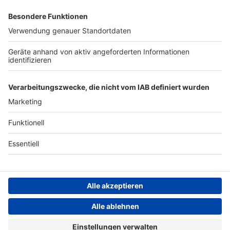
gibt es viele Rabatte und
Archiv
alle Infos zu den
Werbepartnern und
ANTENNE BAYERN GROUP
„NotAufnahme“:
https://linktr.ee/notaufnah
Stiftung ANTENNE BAYERN
me Ihr möchtet Werbung in
hilft
diesem Podcast schalten?
Schickt gerne eine E-Mail
Teilnahmebedingungen
an: hallo@podever.de
Grounding Page ANTENNE
BAYERN
Datenschutz­erklärung
Cookie- und Drittanbieter-
einstellungen
Persönliche Datenkontrolle
ANTENNE BAYERN Live