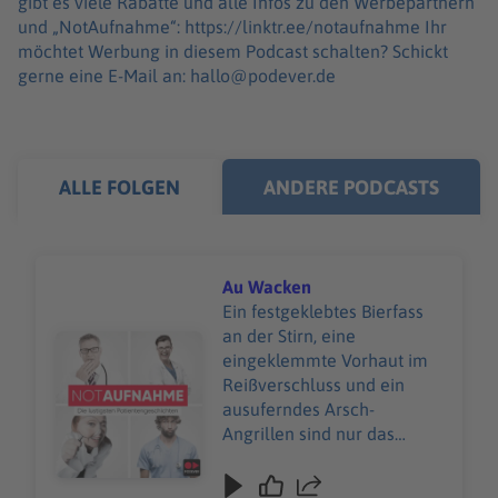
gibt es viele Rabatte und alle Infos zu den Werbepartnern
und „NotAufnahme“: https://linktr.ee/notaufnahme Ihr
möchtet Werbung in diesem Podcast schalten? Schickt
gerne eine E-Mail an: hallo@podever.de
ALLE FOLGEN
ANDERE PODCASTS
Au Wacken
Ein festgeklebtes Bierfass
an der Stirn, eine
Audiotitel - Au Wacken
eingeklemmte Vorhaut im
Reißverschluss und ein
ausuferndes Arsch-
Angrillen sind nur das
Wunden-Warm‑Up beim
Wacken Open Air. Beim