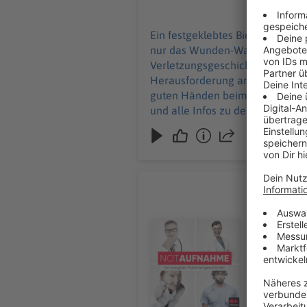
28.07.2026
Ein festgeklebtes Bierfass an d
nur das Wunden-Warm‑Up beim Wa
Verletzungsgeschichten. Und Wi
Herausforderung an – zusammen 
guten Händen beim 24‑Stunden‑Sanitätsdiens
und alle Infos zu den Werbepartnern und „
Podcast schalten? Schickt gerne
Lisa Feller
Medizinstu
Und eine Ge
Audiotitel - Lisa Feller
starkes St
Humor. Auc
wird von A
Streckbank... Keine
WERBUNG Hier gibt es viele Rabatte und alle Infos zu den Werbepartnern und „NotAufnahme