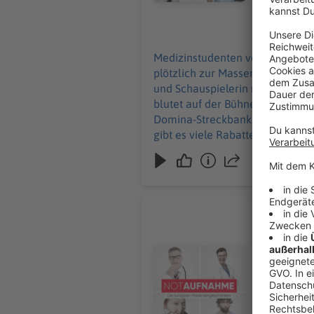
https://linktr.ee/notaufnahme Ihr möc
an: hallo@
09.07.2026
Medizinstudenten vergessen etwa
plötzlich zur Massenveranstaltu
und Schauspielerin nimmt ihre
blutet auf der Bühne. Max Giesi
Domina-Streckbank... Keine Angst: Dieser Podcast ist „stö
gibt es viele Rabatte und alle Inf
Werbung in diesem Podcast scha
Die schön
Wenn die Zä
ist spezia
Audiotitel - Die schönsten Zahn
geht in De
Baumfäller
Hooligans lernen, die
zu den Werbepa