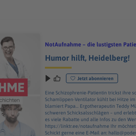
NotAufnahme – die lustigsten Pati
Humor hilft, Heidelberg!
Jetzt abonnieren
Eine Schizophrenie-Patientin trickst ihre
Schamlippen-Ventilator kühlt bei Hitze 
blamiert Papa… Ergotherapeutin Teddy M
schweren Schicksalsschlägen – und erlebt dabei 
es viele Rabatte und alle Infos zu den W
https://linktr.ee/notaufnahme Ihr möchtet Werbung in diesem Podcast schalten?
Schickt gerne eine E-Mail an: hallo@pode