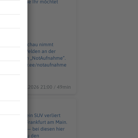
ahme Ihr möchtet
o@podever.de
Apotheken Umschau nimmt
auf 175 Folgen „NotAufnahme“.
r.de
11.06.2026 21:00 / 49min
hälfte. Und ein SUV verliert
wagen durch Frankfurt am Main.
hinter sich — bei diesen hier