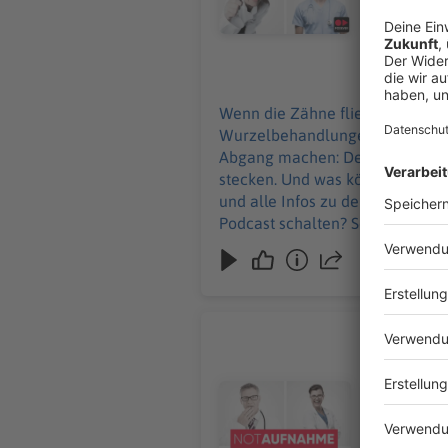
Podcast sc
25.06.2026
Wenn die Zähne fliegen, ist er z
Wurzelbehandlungen und Traumat
Abgang machen: Denn eine Axt ru
stecken. Und was können wir von Hooligans l
und alle Infos zu den Werbepartnern und „
Podcast schalten? Schickt gerne
Chronisch
Eine Zahnb
Umschau nimm
Audiotitel - Chronisch komisch
Brandenbur
Erzgebirge und S