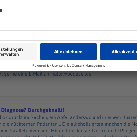
nd „NotAufnahme“: https://linktr.ee/notaufnahme Ihr möchtet Werbung in diesem
halten? Schickt gerne eine E-Mail an: hallo@podever.de
 20:00 / 33min
assen. Kein Doppelherz in der Doppelhaushälfte. Und ein SUV ver
 mit dem Rettungswagen durch Frankfurt am Main. Der Notfall
 — bei diesen hier macht selbst er drei Rote Kreuze. WERBUNG Hier gibt es viele
tnern und „NotAufnahme“: https://linktr.ee/notaufnahme Ihr möchtet Werbung
kt gerne eine E-Mail an: hallo@podever.de
 Diagnose? Durchgeknallt!
lok drückt im Rachen, ein Apfel anderswo und in einem Russen 
 die nüchternen Patienten… Die alkoholisierten machen die 
? Durchgeknallt!
en Paralleluniversum. Mittendrin: der stellvertretende Pflegedi