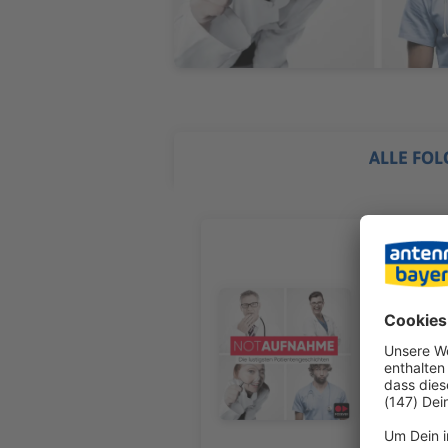
ALLE FOL
Au Wacke
Ein festge
Arsch-Angr
Audiotitel - Au Wacken
Festival d
vom (berüh
weiteren E
24‑Stunden‑Sanit
und alle Inf
Werbung in