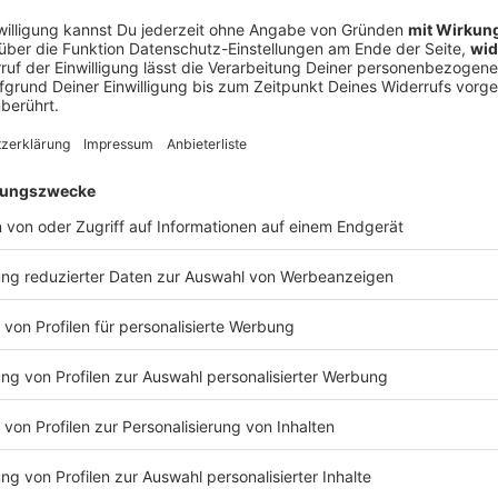
halten? Schickt gerne eine E-Mail an: hallo@podever.de
 18:11 / 31min
ur Stelle: Christoph Mahlke aus Wittingen ist Endodontologe. Der
ologie. Ralf kriecht in seine Zahnrettungsbox und geht in De
tscht in die Kauleiste des Baumfällers. Bei einem Kampfbiss bl
ernen, die ihre nächste Prügelei planen…? WERBUNG Hier gibt es viele Rabatte
NotAufnahme“: https://linktr.ee/notaufnahme Ihr möchtet Werbung in diesem
 eine E-Mail an: hallo@podever.de
 komisch
ehandlung endet mit einem Denkzettel von der Decke, die Jag
t ungeahnte Ausmaße an und Ralf wird betriebsintern betütatat… Liebe Gr
g, München, Velden an der Pegnitz im Nürnberger Land, Schn
tuttgart. Und Prost auf 175 Folgen „NotAufnahme“. WERBUNG Hier gibt es viele Rabatte