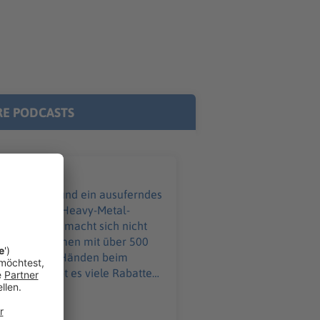
E PODCASTS
ißverschluss und ein ausuferndes
eim größten Heavy-Metal-
ebke Düsberg macht sich nicht
 an – zusammen mit über 500
ind in guten Händen beim
ahme Ihr möchtet
o@podever.de