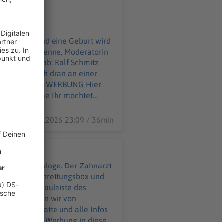
es Detail. Und eine Geburt wird
up. Die Comedienne, Moderatorin
ommen was ab: Ralf Schmitz
Pooth ist nah dran an einer
ahme Ihr möchtet
09.07.2026 23:09 / 36min
 ist Endodontologe. Der Zahnarzt
 in seine Zahnrettungsbox und
cht in die Kauleiste des
nd was können wir von
m