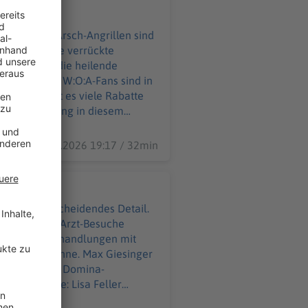
ausuferndes Arsch-Angrillen sind
ibt es viele verrückte
dern nimmt die heilende
ads. 85.000 W:O:A-Fans sind in
28.07.2026 19:17 / 32min
gen ein entscheidendes Detail.
ind sogar die Arzt-Besuche
t ihre Heilbehandlungen mit
 auf der Bühne. Max Giesinger
dran an einer Domina-