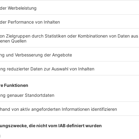
os zu den Werbepartnern und „NotAufnahme“: https://linktr.ee/notaufn
 diesem Podcast schalten? Schickt gerne eine E-Mail an: hall
 21:00 / 49min
 einem Denkzettel von der Decke, die Jagd auf die neueste 
tat… Liebe Grüße nach Brandenburg, München, Velden an der
hneeberg im sächsischen Erzgebirge und Stuttgart. Und Prost 
Podcast schalten? Schickt gerne eine E-Mail an: hallo@podeve
furt noch zu Rettungswagen?
rd zu viel Druck abgelassen. Kein Doppelherz in der Doppelhaus
ung... Julian Heilmann düst seit zehn Jahren mit dem Rettungs
zu Rettungswagen?
lsanitäter und Medizinpädagoge des DRK hat tausende Einsätze 
uze. WERBUNG Hier gibt es viele Rabatte und alle Infos zu den