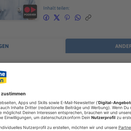
Inhalt teilen:
GEN
ANDER
n
klebtes Bierfass an der Stirn, eine eingeklemmte Vorhaut im Re
illen sind nur das Wunden-Warm‑Up beim Wacken Open Air. B
er Welt gibt es viele verrückte Verletzungsgeschichten. Und Wi
mtesten) Acker, sondern nimmt die heilende Herausforderung
insatzkräften des Wacken Rescue Squads. 85.000 W:O:A-Fans s
ätsdienst. Selbst im schrägsten *Schlammassel* … WERBUNG Hier gibt es viele Rabatte
os zu den Werbepartnern und „NotAufnahme“: https://linktr.ee/notaufn
 diesem Podcast schalten? Schickt gerne eine E-Mail an: hall