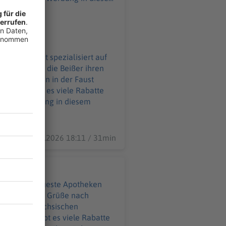
 Zahnarzt ist spezialisiert auf
ckung, wenn die Beißer ihren
eibt der Zahn in der Faust
25.06.2026 18:11 / 31min
d auf die neueste Apotheken
üße nach
eeberg im sächsischen