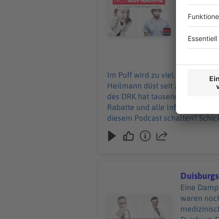
Werbepartnern u
Podcast sc
28.05.2026
Im Puff wird zu viel Druck abgel
Heilmann düst seit zehn Jahren
des DRK hat tausende Einsätze hinter sich
Rabatte und alle Infos zu den Werbepar
diesem Podcast schalten? Schic
Duisburgs
Eine Dampf
waren noch
Audiotitel - Duisburgs Diagnose
medizinisch