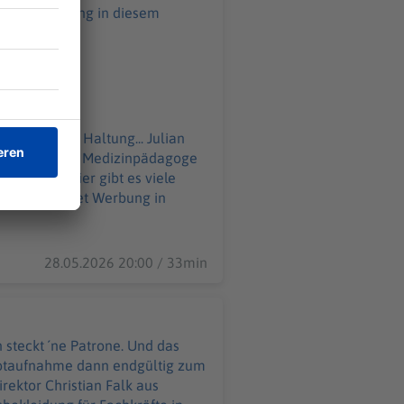
liert seine Haltung... Julian
sanitäter und Medizinpädagoge
 in
28.05.2026 20:00 / 33min
steckt ´ne Patrone. Und das
Notaufnahme dann endgültig zum
rektor Christian Falk aus