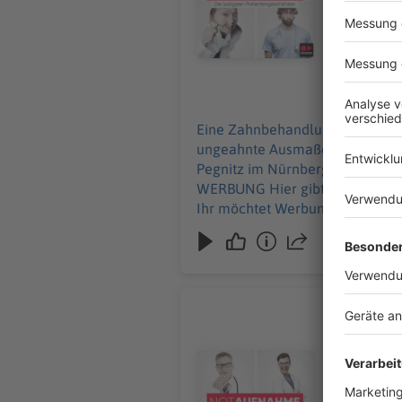
und alle Inf
Werbung in
11.06.2026
Eine Zahnbehandlung endet mit
ungeahnte Ausmaße an und Ralf wird betriebsintern betüta
Pegnitz im Nürnberger Land, Sc
WERBUNG Hier gibt es viele Rabatte und alle Infos zu den Werbepartnern und „NotAufnahme“: https://linktr.ee/notaufnahme
Ihr möchtet Werbung in diesem 
Ist Frank
Im Puff wi
seine Halt
Audiotitel - Ist Frankfurt noch 
Der Notfal
macht selbst er drei Rote Kre