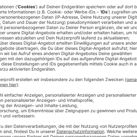
 19:17 / 32min
er Stirn, eine eingeklemmte Vorhaut im Reißverschluss und ein 
cken Open Air. Beim größten Heavy-Metal-Festival der Welt g
ebke Düsberg macht sich nicht vom (berühmtesten) Acker, son
mit über 500 weiteren Einsatzkräften des Wacken Rescue Squ
t. Selbst im schrägsten *Schlammassel* … WERBUNG Hier gibt es viele Rabatte
NotAufnahme“: https://linktr.ee/notaufnahme Ihr möchtet Werbung in diesem
 eine E-Mail an: hallo@podever.de
denten vergessen etwas in ihrem Körper. Dafür fehlt beim Rönt
burt wird plötzlich zur Massenveranstaltung. Bei Lisa Feller s
and-up. Die Comedienne, Moderatorin und Schauspielerin nimm
h ihre Comedy-Kollegen bekommen was ab: Ralf Schmitz blutet
merican-Football-Spielern gestoppt. Und Verona Pooth ist nah 
 Angst: Dieser Podcast ist „stöhnsauber“! Gast in dieser Podcast-Folge: Lisa Feller
“: