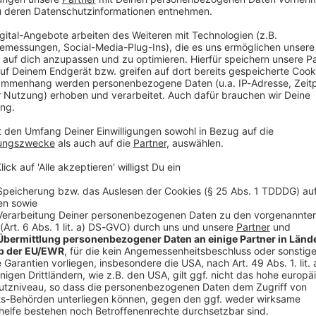
htet Werbung in diesem Podcast schalten? Schickt gerne eine E-Mail
podever.de
 23:09 / 36min
s in ihrem Körper. Dafür fehlt beim Röntgen ein entscheidend
ng. Bei Lisa Feller sind sogar die Arzt-Besuche starkes Stand-
 Heilbehandlungen mit Humor. Auch ihre Comedy-Kollegen bek
nger wird von American-Football-Spielern gestoppt. Und Verona 
hnsauber“! Gast in dieser Podcast-Folge: Lisa Feller WERBUNG Hier
os zu den Werbepartnern und „NotAufnahme“: https://linktr.ee/notaufn
lten? Schickt gerne eine E-Mail an: hallo@podever.de
sten Zahnunfälle Norddeutschlands
hne fliegen, ist er zur Stelle: Christoph Mahlke aus Wittingen
lisiert auf Wurzelbehandlungen und Traumatologie. Ralf kriecht
unfälle Norddeutschlands
ckung, wenn die Beißer ihren Abgang machen: Denn eine Axt ruts
s. Bei einem Kampfbiss bleibt der Zahn in der Faust stecken. U
 ihre nächste Prügelei planen…? WERBUNG Hier gibt es viele Rabatte und alle Infos
rtnern und „NotAufnahme“: https://linktr.ee/notaufnahme Ihr möchtet Werbung in diese