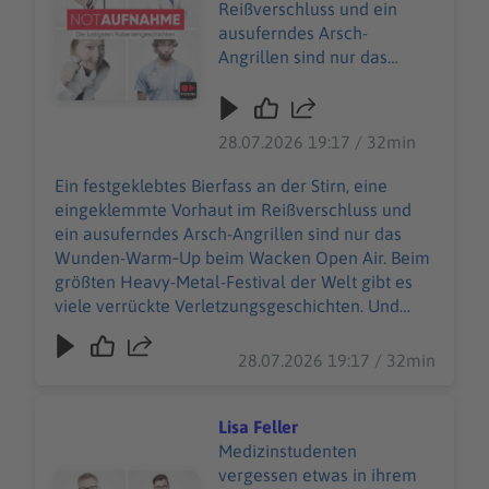
Reißverschluss und ein
ausuferndes Arsch-
Angrillen sind nur das
Wunden-Warm‑Up beim
Wacken Open Air. Beim
größten Heavy-Metal-
28.07.2026 19:17 / 32min
Festival der Welt gibt es
viele verrückte
Ein festgeklebtes Bierfass an der Stirn, eine
Verletzungsgeschichten.
eingeklemmte Vorhaut im Reißverschluss und
Und Wiebke Düsberg
ein ausuferndes Arsch-Angrillen sind nur das
macht sich nicht vom
Wunden-Warm‑Up beim Wacken Open Air. Beim
(berühmtesten) Acker,
größten Heavy-Metal-Festival der Welt gibt es
sondern nimmt die
viele verrückte Verletzungsgeschichten. Und
heilende Herausforderung
Wiebke Düsberg macht sich nicht vom
an – zusammen mit über
(berühmtesten) Acker, sondern nimmt die
28.07.2026 19:17 / 32min
500 weiteren
heilende Herausforderung an – zusammen mit
Einsatzkräften des Wacken
über 500 weiteren Einsatzkräften des Wacken
Rescue Squads. 85.000
Rescue Squads. 85.000 W:O:A-Fans sind in guten
Lisa Feller
W:O:A-Fans sind in guten
Händen beim 24‑Stunden‑Sanitätsdienst. Selbst
Medizinstudenten
Händen beim
im schrägsten *Schlammassel* … WERBUNG
vergessen etwas in ihrem
Audiotitel - Lisa Feller