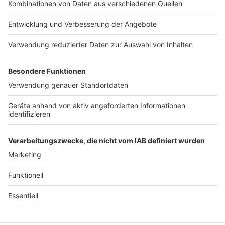
Werbung in diesem Podcast schalten? Schickt
Jobs
Studio-Hotline
Schaut es euch an und holt
gerne eine E-Mail an: hallo@podever.de
euch hochwertige und
Presse
Verkehrs-Hotline
stylische Berufsbekleidung:
https://www.7days.de/nota
Werben
ufnahme WERBUNG Hier
gibt es viele Rabatte und
Archiv
alle Infos zu den
Werbepartnern und
ANTENNE BAYERN GROUP
„NotAufnahme“:
https://linktr.ee/notaufnah
Stiftung ANTENNE BAYERN
me Ihr möchtet Werbung in
hilft
diesem Podcast schalten?
Schickt gerne eine E-Mail
Teilnahmebedingungen
an: hallo@podever.de
Grounding Page ANTENNE
BAYERN
Datenschutz­erklärung
Cookie- und Drittanbieter-