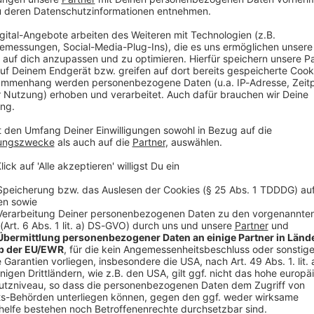
htet Werbung in diesem Podcast schalten? Schickt gerne eine E-Mail
podever.de
 23:09 / 36min
s in ihrem Körper. Dafür fehlt beim Röntgen ein entscheidend
ng. Bei Lisa Feller sind sogar die Arzt-Besuche starkes Stand-
 Heilbehandlungen mit Humor. Auch ihre Comedy-Kollegen bek
nger wird von American-Football-Spielern gestoppt. Und Verona 
hnsauber“! Gast in dieser Podcast-Folge: Lisa Feller WERBUNG Hier
os zu den Werbepartnern und „NotAufnahme“: https://linktr.ee/notaufn
lten? Schickt gerne eine E-Mail an: hallo@podever.de
sten Zahnunfälle Norddeutschlands
hne fliegen, ist er zur Stelle: Christoph Mahlke aus Wittingen
lisiert auf Wurzelbehandlungen und Traumatologie. Ralf kriecht
unfälle Norddeutschlands
ckung, wenn die Beißer ihren Abgang machen: Denn eine Axt ruts
s. Bei einem Kampfbiss bleibt der Zahn in der Faust stecken. U
 ihre nächste Prügelei planen…? WERBUNG Hier gibt es viele Rabatte und alle Infos
rtnern und „NotAufnahme“: https://linktr.ee/notaufnahme Ihr möchtet Werbung in diese