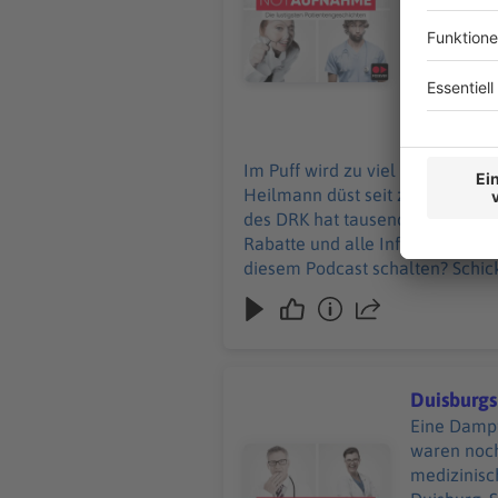
Werbepartnern u
Podcast sc
28.05.2026
Im Puff wird zu viel Druck abgel
Heilmann düst seit zehn Jahren
des DRK hat tausende Einsätze hinter sich
Rabatte und alle Infos zu den Werbepar
diesem Podcast schalten? Schic
Duisburgs
Eine Dampf
waren noch
Audiotitel - Duisburgs Diagnose
medizinisch