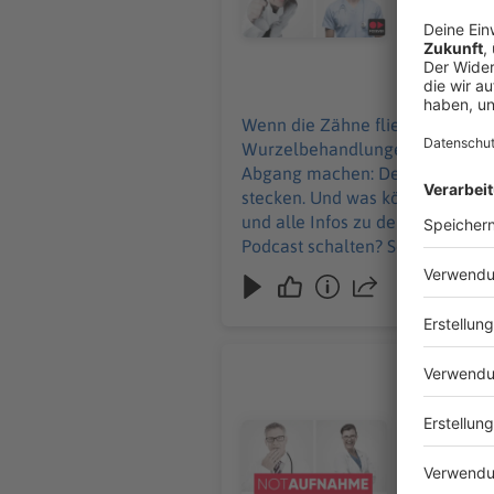
Podcast sc
25.06.2026
Wenn die Zähne fliegen, ist er z
Wurzelbehandlungen und Traumat
Abgang machen: Denn eine Axt ru
stecken. Und was können wir von Hooligans l
und alle Infos zu den Werbepartnern und „
Podcast schalten? Schickt gerne
Chronisch
Eine Zahnb
Umschau nimm
Audiotitel - Chronisch komisch
Brandenbur
Erzgebirge und S