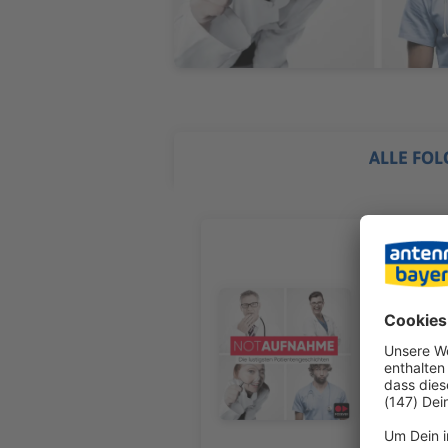
ALLE FOL
Au Wacke
Ein festge
Arsch-Angr
Audiotitel - Au Wacken
Festival d
vom (berüh
weiteren E
24‑Stunden‑Sanit
und alle Inf
Werbung in