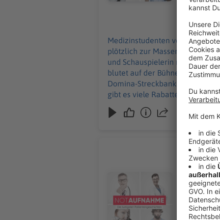
https://linktr.ee/notaufnahme Ihr möc
an: hallo@
09.07.2026
Medizinstudenten vergessen etwa
plötzlich zur Massenveranstaltu
und Schauspielerin nimmt ihre
blutet auf der Bühne. Max Giesi
Domina-Streckbank... Keine Angst: Dieser Podcast ist „stö
gibt es viele Rabatte und alle Inf
Werbung in diesem Podcast scha
Die schön
Wenn die Zä
ist spezia
Audiotitel - Die schönsten Zahn
geht in De
Baumfäller
Hooligans lernen, die
zu den Werbepa