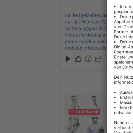
28.07.2026
Ein festgeklebtes Bierfass an d
nur das Wunden-Warm‑Up beim Wa
Verletzungsgeschichten. Und Wi
Herausforderung an – zusammen 
guten Händen beim 24‑Stunden‑Sanitätsdiens
und alle Infos zu den Werbepartnern und „
Podcast schalten? Schickt gerne
Lisa Feller
Medizinstu
Und eine Ge
Audiotitel - Lisa Feller
starkes St
Humor. Auc
wird von A
Streckbank... Keine
WERBUNG Hier gibt es viele Rabatte und alle Infos zu den Werbepartnern und „NotAufnahme