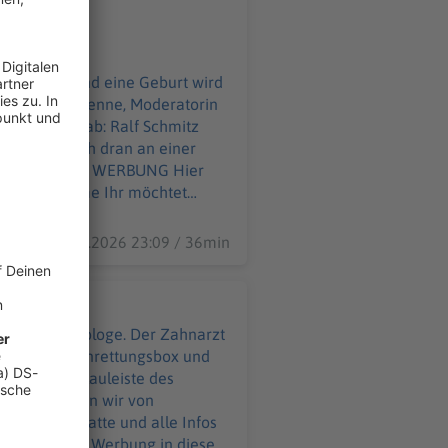
es Detail. Und eine Geburt wird
up. Die Comedienne, Moderatorin
ommen was ab: Ralf Schmitz
Pooth ist nah dran an einer
ahme Ihr möchtet
09.07.2026 23:09 / 36min
 ist Endodontologe. Der Zahnarzt
 in seine Zahnrettungsbox und
cht in die Kauleiste des
nd was können wir von
m