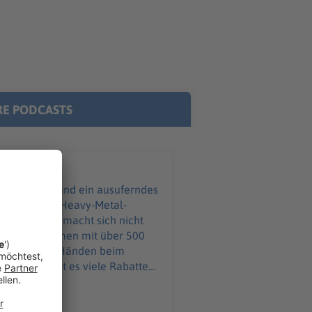
E PODCASTS
ißverschluss und ein ausuferndes
eim größten Heavy-Metal-
ebke Düsberg macht sich nicht
 an – zusammen mit über 500
ind in guten Händen beim
ahme Ihr möchtet
o@podever.de