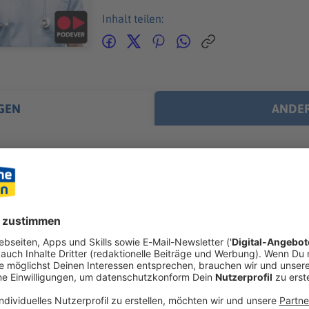
Inhalt teilen:
GEN
ANDER
n
klebtes Bierfass an der Stirn, eine eingeklemmte Vorhaut im Re
illen sind nur das Wunden-Warm‑Up beim Wacken Open Air. B
er Welt gibt es viele verrückte Verletzungsgeschichten. Und Wi
mtesten) Acker, sondern nimmt die heilende Herausforderung
insatzkräften des Wacken Rescue Squads. 85.000 W:O:A-Fans s
ätsdienst. Selbst im schrägsten *Schlammassel* … WERBUNG Hier gibt es viele Rabatte
os zu den Werbepartnern und „NotAufnahme“: https://linktr.ee/notaufn
 diesem Podcast schalten? Schickt gerne eine E-Mail an: hall