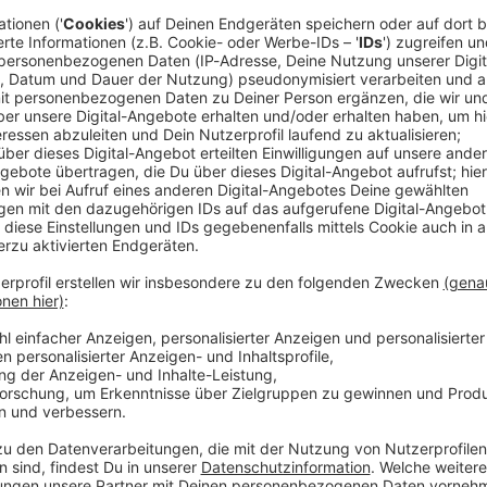
 19:17 / 32min
er Stirn, eine eingeklemmte Vorhaut im Reißverschluss und ein 
cken Open Air. Beim größten Heavy-Metal-Festival der Welt g
ebke Düsberg macht sich nicht vom (berühmtesten) Acker, son
mit über 500 weiteren Einsatzkräften des Wacken Rescue Squ
t. Selbst im schrägsten *Schlammassel* … WERBUNG Hier gibt es viele Rabatte
NotAufnahme“: https://linktr.ee/notaufnahme Ihr möchtet Werbung in diesem
 eine E-Mail an: hallo@podever.de
denten vergessen etwas in ihrem Körper. Dafür fehlt beim Rönt
burt wird plötzlich zur Massenveranstaltung. Bei Lisa Feller s
and-up. Die Comedienne, Moderatorin und Schauspielerin nimm
h ihre Comedy-Kollegen bekommen was ab: Ralf Schmitz blutet
merican-Football-Spielern gestoppt. Und Verona Pooth ist nah 
 Angst: Dieser Podcast ist „stöhnsauber“! Gast in dieser Podcast-Folge: Lisa Feller
“: