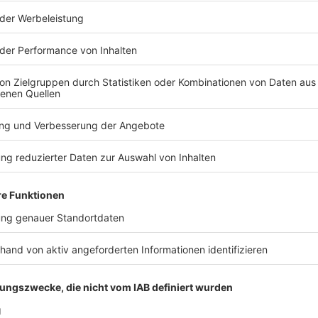
os zu den Werbepartnern und „NotAufnahme“: https://linktr.ee/notaufn
 diesem Podcast schalten? Schickt gerne eine E-Mail an: hall
 21:00 / 49min
 einem Denkzettel von der Decke, die Jagd auf die neueste 
tat… Liebe Grüße nach Brandenburg, München, Velden an der
hneeberg im sächsischen Erzgebirge und Stuttgart. Und Prost 
Podcast schalten? Schickt gerne eine E-Mail an: hallo@podeve
furt noch zu Rettungswagen?
rd zu viel Druck abgelassen. Kein Doppelherz in der Doppelhaus
ung... Julian Heilmann düst seit zehn Jahren mit dem Rettungs
zu Rettungswagen?
lsanitäter und Medizinpädagoge des DRK hat tausende Einsätze 
uze. WERBUNG Hier gibt es viele Rabatte und alle Infos zu den