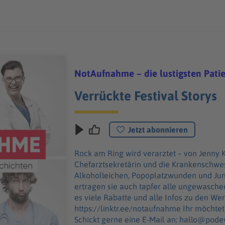
NotAufnahme – die lustigsten Pati
Verrückte Festival Storys
Jetzt abonnieren
Rock am Ring wird verarztet – von Jenny 
Chefarztsekretärin und die Krankenschwe
Alkoholleichen, Popoplatzwunden und Jungs
ertragen sie auch tapfer alle ungewaschenen Fü
es viele Rabatte und alle Infos zu den W
https://linktr.ee/notaufnahme Ihr möchtet Werbung in diesem Podcast schalten?
Schickt gerne eine E-Mail an: hallo@pode