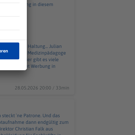
liert seine Haltung... Julian
sanitäter und Medizinpädagoge
 in
28.05.2026 20:00 / 33min
steckt ´ne Patrone. Und das
Notaufnahme dann endgültig zum
rektor Christian Falk aus