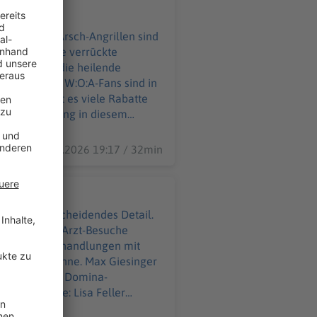
ausuferndes Arsch-Angrillen sind
ibt es viele verrückte
dern nimmt die heilende
ads. 85.000 W:O:A-Fans sind in
28.07.2026 19:17 / 32min
gen ein entscheidendes Detail.
ind sogar die Arzt-Besuche
t ihre Heilbehandlungen mit
 auf der Bühne. Max Giesinger
dran an einer Domina-