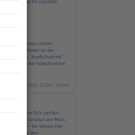
ahme Ihr möchtet
o@podever.de
Apotheken Umschau nimmt
auf 175 Folgen „NotAufnahme“.
r.de
11.06.2026 21:00 / 49min
hälfte. Und ein SUV verliert
wagen durch Frankfurt am Main.
hinter sich — bei diesen hier