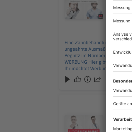
und alle Inf
Werbung in
11.06.2026
Eine Zahnbehandlung endet mit
ungeahnte Ausmaße an und Ralf wird betriebsintern betüta
Pegnitz im Nürnberger Land, Sc
WERBUNG Hier gibt es viele Rabatte und alle Infos zu den Werbepartnern und „NotAufnahme“: https://linktr.ee/notaufnahme
Ihr möchtet Werbung in diesem 
Ist Frank
Im Puff wi
seine Halt
Audiotitel - Ist Frankfurt noch 
Der Notfal
macht selbst er drei Rote Kre