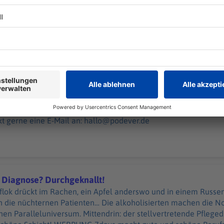
nd „NotAufnahme“: https://linktr.ee/notaufnahme Ihr möchtet Werbung in diesem
halten? Schickt gerne eine E-Mail an: hallo@podever.de
 20:00 / 33min
assen. Kein Doppelherz in der Doppelhaushälfte. Und ein SUV ver
 mit dem Rettungswagen durch Frankfurt am Main. Der Notfall
 — bei diesen hier macht selbst er drei Rote Kreuze. WERBUNG Hier gibt es viele
tnern und „NotAufnahme“: https://linktr.ee/notaufnahme Ihr möchtet Werbung
kt gerne eine E-Mail an: hallo@podever.de
 Diagnose? Durchgeknallt!
lok drückt im Rachen, ein Apfel anderswo und in einem Russen 
 die nüchternen Patienten… Die alkoholisierten machen die 
? Durchgeknallt!
en Paralleluniversum. Mittendrin: der stellvertretende Pflegedi