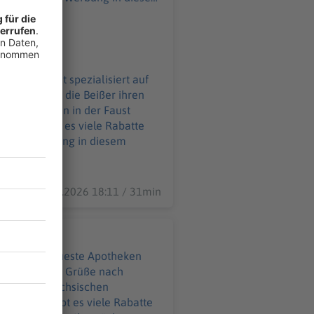
 Zahnarzt ist spezialisiert auf
ckung, wenn die Beißer ihren
eibt der Zahn in der Faust
25.06.2026 18:11 / 31min
d auf die neueste Apotheken
üße nach
eeberg im sächsischen