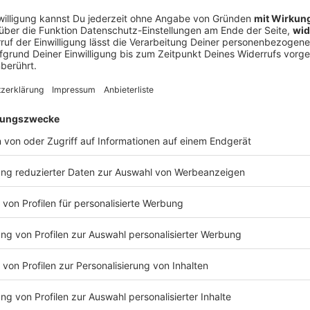
halten? Schickt gerne eine E-Mail an: hallo@podever.de
 18:11 / 31min
ur Stelle: Christoph Mahlke aus Wittingen ist Endodontologe. Der
ologie. Ralf kriecht in seine Zahnrettungsbox und geht in De
tscht in die Kauleiste des Baumfällers. Bei einem Kampfbiss bl
ernen, die ihre nächste Prügelei planen…? WERBUNG Hier gibt es viele Rabatte
NotAufnahme“: https://linktr.ee/notaufnahme Ihr möchtet Werbung in diesem
 eine E-Mail an: hallo@podever.de
 komisch
ehandlung endet mit einem Denkzettel von der Decke, die Jag
t ungeahnte Ausmaße an und Ralf wird betriebsintern betütatat… Liebe Gr
g, München, Velden an der Pegnitz im Nürnberger Land, Schn
tuttgart. Und Prost auf 175 Folgen „NotAufnahme“. WERBUNG Hier gibt es viele Rabatte