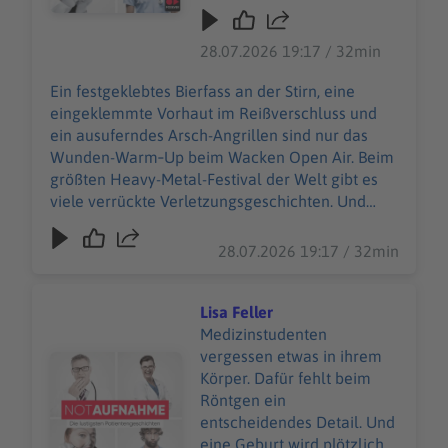
Wacken Open Air. Beim
größten Heavy-Metal-
28.07.2026 19:17 / 32min
Festival der Welt gibt es
viele verrückte
Ein festgeklebtes Bierfass an der Stirn, eine
Verletzungsgeschichten.
eingeklemmte Vorhaut im Reißverschluss und
Und Wiebke Düsberg
ein ausuferndes Arsch-Angrillen sind nur das
macht sich nicht vom
Wunden-Warm‑Up beim Wacken Open Air. Beim
(berühmtesten) Acker,
größten Heavy-Metal-Festival der Welt gibt es
sondern nimmt die
viele verrückte Verletzungsgeschichten. Und
heilende Herausforderung
Wiebke Düsberg macht sich nicht vom
an – zusammen mit über
(berühmtesten) Acker, sondern nimmt die
28.07.2026 19:17 / 32min
500 weiteren
heilende Herausforderung an – zusammen mit
Einsatzkräften des Wacken
über 500 weiteren Einsatzkräften des Wacken
Rescue Squads. 85.000
Rescue Squads. 85.000 W:O:A-Fans sind in guten
Lisa Feller
W:O:A-Fans sind in guten
Händen beim 24‑Stunden‑Sanitätsdienst. Selbst
Medizinstudenten
Händen beim
im schrägsten *Schlammassel* … WERBUNG
vergessen etwas in ihrem
Audiotitel - Lisa Feller
24‑Stunden‑Sanitätsdienst.
Hier gibt es viele Rabatte und alle Infos zu den
Körper. Dafür fehlt beim
Selbst im schrägsten
Werbepartnern und „NotAufnahme“:
Röntgen ein
*Schlammassel* …
https://linktr.ee/notaufnahme Ihr möchtet
entscheidendes Detail. Und
WERBUNG Hier gibt es
Werbung in diesem Podcast schalten? Schickt
eine Geburt wird plötzlich