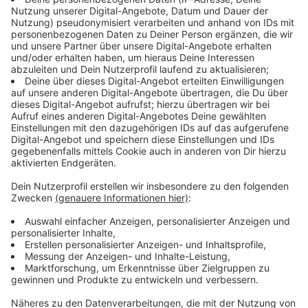
me Ihr möchtet Werbung in
schalten? Schickt gerne eine E-Mail an:
die neueste Apotheken
diesem Podcast schalten?
hallo@podever.de
Umschau nimmt ungeahnte
Schickt gerne eine E-Mail
Ausmaße an und Ralf wird
an: hallo@podever.de
betriebsintern betütatat…
Liebe Grüße nach
Brandenburg, München,
11.06.2026 21:00 / 49min
Velden an der Pegnitz im
Nürnberger Land,
Eine Zahnbehandlung endet mit einem
Schneeberg im sächsischen
Denkzettel von der Decke, die Jagd auf die
Erzgebirge und Stuttgart.
neueste Apotheken Umschau nimmt ungeahnte
Und Prost auf 175 Folgen
Ausmaße an und Ralf wird betriebsintern
„NotAufnahme“. WERBUNG
betütatat… Liebe Grüße nach Brandenburg,
Hier gibt es viele Rabatte
München, Velden an der Pegnitz im Nürnberger
und alle Infos zu den
Land, Schneeberg im sächsischen Erzgebirge
Werbepartnern und
und Stuttgart. Und Prost auf 175 Folgen
11.06.2026 21:00 / 49min
„NotAufnahme“:
„NotAufnahme“. WERBUNG Hier gibt es viele
https://linktr.ee/notaufnah
Rabatte und alle Infos zu den Werbepartnern
me Ihr möchtet Werbung in
und „NotAufnahme“:
Ist Frankfurt noch zu
diesem Podcast schalten?
https://linktr.ee/notaufnahme Ihr möchtet
Rettungswagen?
Schickt gerne eine E-Mail
Werbung in diesem Podcast schalten? Schickt
Im Puff wird zu viel Druck