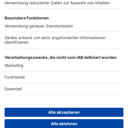
https://www.7days.de/nota
Werben
ufnahme WERBUNG Hier
gibt es viele Rabatte und
Archiv
alle Infos zu den
Werbepartnern und
ANTENNE BAYERN GROUP
„NotAufnahme“:
https://linktr.ee/notaufnah
Stiftung ANTENNE BAYERN
me Ihr möchtet Werbung in
hilft
diesem Podcast schalten?
Schickt gerne eine E-Mail
Teilnahmebedingungen
an: hallo@podever.de
Grounding Page ANTENNE
BAYERN
Datenschutz­erklärung
Cookie- und Drittanbieter-
einstellungen
Persönliche Datenkontrolle