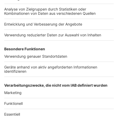
Werbepartnern und „NotAufnahme“:
Nutzungsbedingungen
bekommt ihr 20 % Rabatt
Kontakt
https://linktr.ee/notaufnahme Ihr möchtet
auf alle Kleidungsstücke.
Werbung in diesem Podcast schalten? Schickt
Jobs
Studio-Hotline
Schaut es euch an und holt
gerne eine E-Mail an: hallo@podever.de
euch hochwertige und
Presse
Verkehrs-Hotline
stylische Berufsbekleidung:
https://www.7days.de/nota
Werben
ufnahme WERBUNG Hier
gibt es viele Rabatte und
Archiv
alle Infos zu den
Werbepartnern und
ANTENNE BAYERN GROUP
„NotAufnahme“:
https://linktr.ee/notaufnah
Stiftung ANTENNE BAYERN
me Ihr möchtet Werbung in
hilft
diesem Podcast schalten?
Schickt gerne eine E-Mail
Teilnahmebedingungen
an: hallo@podever.de
Grounding Page ANTENNE
BAYERN
Datenschutz­erklärung