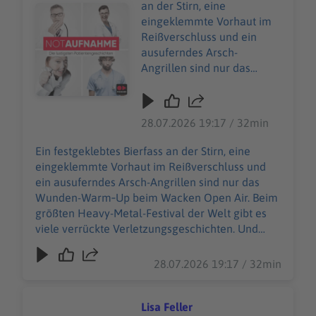
an der Stirn, eine
Audiotitel - Au Wacken
eingeklemmte Vorhaut im
Reißverschluss und ein
ausuferndes Arsch-
Angrillen sind nur das
Wunden-Warm‑Up beim
Wacken Open Air. Beim
größten Heavy-Metal-
28.07.2026 19:17 / 32min
Festival der Welt gibt es
viele verrückte
Ein festgeklebtes Bierfass an der Stirn, eine
Verletzungsgeschichten.
eingeklemmte Vorhaut im Reißverschluss und
Und Wiebke Düsberg
ein ausuferndes Arsch-Angrillen sind nur das
macht sich nicht vom
Wunden-Warm‑Up beim Wacken Open Air. Beim
(berühmtesten) Acker,
größten Heavy-Metal-Festival der Welt gibt es
sondern nimmt die
viele verrückte Verletzungsgeschichten. Und
heilende Herausforderung
Wiebke Düsberg macht sich nicht vom
an – zusammen mit über
(berühmtesten) Acker, sondern nimmt die
28.07.2026 19:17 / 32min
500 weiteren
heilende Herausforderung an – zusammen mit
Einsatzkräften des Wacken
über 500 weiteren Einsatzkräften des Wacken
Rescue Squads. 85.000
Rescue Squads. 85.000 W:O:A-Fans sind in guten
Lisa Feller