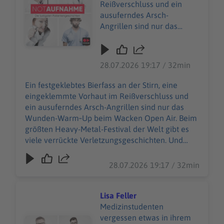
Reißverschluss und ein
ausuferndes Arsch-
Angrillen sind nur das
Wunden-Warm‑Up beim
Wacken Open Air. Beim
größten Heavy-Metal-
28.07.2026 19:17 / 32min
Festival der Welt gibt es
viele verrückte
Ein festgeklebtes Bierfass an der Stirn, eine
Verletzungsgeschichten.
eingeklemmte Vorhaut im Reißverschluss und
Und Wiebke Düsberg
ein ausuferndes Arsch-Angrillen sind nur das
macht sich nicht vom
Wunden-Warm‑Up beim Wacken Open Air. Beim
(berühmtesten) Acker,
größten Heavy-Metal-Festival der Welt gibt es
sondern nimmt die
viele verrückte Verletzungsgeschichten. Und
heilende Herausforderung
Wiebke Düsberg macht sich nicht vom
an – zusammen mit über
(berühmtesten) Acker, sondern nimmt die
28.07.2026 19:17 / 32min
500 weiteren
heilende Herausforderung an – zusammen mit
Einsatzkräften des Wacken
über 500 weiteren Einsatzkräften des Wacken
Rescue Squads. 85.000
Rescue Squads. 85.000 W:O:A-Fans sind in guten
Lisa Feller
W:O:A-Fans sind in guten
Händen beim 24‑Stunden‑Sanitätsdienst. Selbst
Medizinstudenten
Händen beim
im schrägsten *Schlammassel* … WERBUNG
vergessen etwas in ihrem
Audiotitel - Lisa Feller