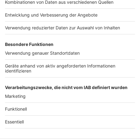
Werbung in diesem Podcast schalten? Schickt
Jobs
Studio-Hotline
Schaut es euch an und holt
gerne eine E-Mail an: hallo@podever.de
euch hochwertige und
Presse
Verkehrs-Hotline
stylische Berufsbekleidung:
https://www.7days.de/nota
Werben
ufnahme WERBUNG Hier
gibt es viele Rabatte und
Archiv
alle Infos zu den
Werbepartnern und
ANTENNE BAYERN GROUP
„NotAufnahme“:
https://linktr.ee/notaufnah
Stiftung ANTENNE BAYERN
me Ihr möchtet Werbung in
hilft
diesem Podcast schalten?
Schickt gerne eine E-Mail
Teilnahmebedingungen
an: hallo@podever.de
Grounding Page ANTENNE
BAYERN
Datenschutz­erklärung
Cookie- und Drittanbieter-