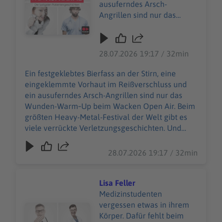
ausuferndes Arsch-
Angrillen sind nur das
Wunden-Warm‑Up beim
Wacken Open Air. Beim
größten Heavy-Metal-
28.07.2026 19:17 / 32min
Festival der Welt gibt es
viele verrückte
Ein festgeklebtes Bierfass an der Stirn, eine
Verletzungsgeschichten.
eingeklemmte Vorhaut im Reißverschluss und
Und Wiebke Düsberg
ein ausuferndes Arsch-Angrillen sind nur das
macht sich nicht vom
Wunden-Warm‑Up beim Wacken Open Air. Beim
(berühmtesten) Acker,
größten Heavy-Metal-Festival der Welt gibt es
sondern nimmt die
viele verrückte Verletzungsgeschichten. Und
heilende Herausforderung
Wiebke Düsberg macht sich nicht vom
an – zusammen mit über
(berühmtesten) Acker, sondern nimmt die
28.07.2026 19:17 / 32min
500 weiteren
heilende Herausforderung an – zusammen mit
Einsatzkräften des Wacken
über 500 weiteren Einsatzkräften des Wacken
Rescue Squads. 85.000
Rescue Squads. 85.000 W:O:A-Fans sind in guten
Lisa Feller
W:O:A-Fans sind in guten
Händen beim 24‑Stunden‑Sanitätsdienst. Selbst
Medizinstudenten
Händen beim
im schrägsten *Schlammassel* … WERBUNG
vergessen etwas in ihrem
Audiotitel - Lisa Feller
24‑Stunden‑Sanitätsdienst.
Hier gibt es viele Rabatte und alle Infos zu den
Körper. Dafür fehlt beim