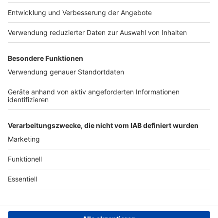
gerne eine E-Mail an: hallo@podever.de
euch hochwertige und
Presse
Verkehrs-Hotline
stylische Berufsbekleidung:
https://www.7days.de/nota
Werben
ufnahme WERBUNG Hier
gibt es viele Rabatte und
Archiv
alle Infos zu den
Werbepartnern und
ANTENNE BAYERN GROUP
„NotAufnahme“:
https://linktr.ee/notaufnah
Stiftung ANTENNE BAYERN
me Ihr möchtet Werbung in
hilft
diesem Podcast schalten?
Schickt gerne eine E-Mail
Teilnahmebedingungen
an: hallo@podever.de
Grounding Page ANTENNE
BAYERN
Datenschutz­erklärung
Cookie- und Drittanbieter-
einstellungen