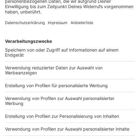
Mittendrin: der
anderswo und in einem Russen steckt ´ne
stellvertretende
Patrone. Und das waren noch die nüchternen
Pflegedirektor Christian
Patienten… Die alkoholisierten machen die
Falk aus Duisburg. Schöne
Notaufnahme dann endgültig zum
Schicht! WERBUNG 7days
medizinischen Paralleluniversum. Mittendrin: der
macht gute und schöne
stellvertretende Pflegedirektor Christian Falk
Berufsbekleidung für
aus Duisburg. Schöne Schicht! WERBUNG 7days
14.05.2026 22:30 / 35min
Fachkräfte in Pflege, Praxis
macht gute und schöne Berufsbekleidung für
und Klinik. Top-Qualität, die
Fachkräfte in Pflege, Praxis und Klinik. Top-
mindestens 60° Wäschen
Qualität, die mindestens 60° Wäschen standhält.
standhält. Modische
Zeige weitere Folgen
Modische Schnitte, die Bewegungsfreiheit
Schnitte, die
garantieren. Und Farben, die jedem Team
Bewegungsfreiheit
Persönlichkeit verleihen. Von Kasacks über
garantieren. Und Farben,
Hosen bis zu funktionalen Jacken – jedes Teil
die jedem Team
wurde für Menschen entwickelt, die täglich
Persönlichkeit verleihen.
Großes leisten. Mit dem Rabatt-Code
Von Kasacks über Hosen bis
„NOTAUFNAHME20“ bekommt ihr 20 % Rabatt
zu funktionalen Jacken –
auf alle Kleidungsstücke. Schaut es euch an und
jedes Teil wurde für
holt euch hochwertige und stylische
Menschen entwickelt, die
Berufsbekleidung: