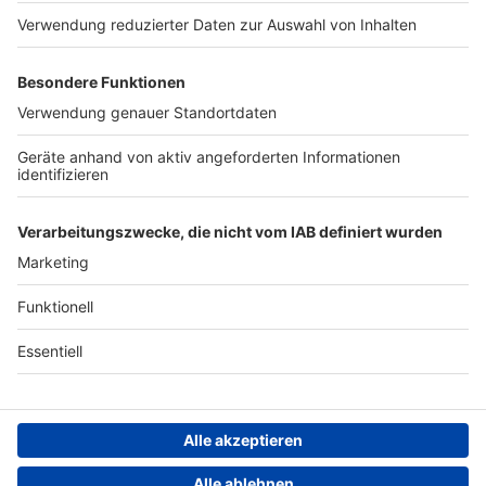
https://www.7days.de/nota
Werben
ufnahme WERBUNG Hier
gibt es viele Rabatte und
Archiv
alle Infos zu den
Werbepartnern und
ANTENNE BAYERN GROUP
„NotAufnahme“:
https://linktr.ee/notaufnah
Stiftung ANTENNE BAYERN
me Ihr möchtet Werbung in
hilft
diesem Podcast schalten?
Schickt gerne eine E-Mail
Teilnahmebedingungen
an: hallo@podever.de
Grounding Page ANTENNE
BAYERN
Datenschutz­erklärung
Cookie- und Drittanbieter-
einstellungen
Persönliche Datenkontrolle