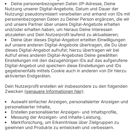
https://linktr.ee/notaufnah
Ihr möchtet Werbung in diesem Podcast
von der Decke, die Jagd auf
me Ihr möchtet Werbung in
schalten? Schickt gerne eine E-Mail an:
die neueste Apotheken
diesem Podcast schalten?
hallo@podever.de
Umschau nimmt ungeahnte
Schickt gerne eine E-Mail
Ausmaße an und Ralf wird
an: hallo@podever.de
betriebsintern betütatat…
Liebe Grüße nach
Brandenburg, München,
11.06.2026 21:00 / 49min
Velden an der Pegnitz im
Nürnberger Land,
Eine Zahnbehandlung endet mit einem
Schneeberg im sächsischen
Denkzettel von der Decke, die Jagd auf die
Erzgebirge und Stuttgart.
neueste Apotheken Umschau nimmt ungeahnte
Und Prost auf 175 Folgen
Ausmaße an und Ralf wird betriebsintern
„NotAufnahme“. WERBUNG
betütatat… Liebe Grüße nach Brandenburg,
Hier gibt es viele Rabatte
München, Velden an der Pegnitz im Nürnberger
und alle Infos zu den
Land, Schneeberg im sächsischen Erzgebirge
Werbepartnern und
und Stuttgart. Und Prost auf 175 Folgen
11.06.2026 21:00 / 49min
„NotAufnahme“:
„NotAufnahme“. WERBUNG Hier gibt es viele
https://linktr.ee/notaufnah
Rabatte und alle Infos zu den Werbepartnern
me Ihr möchtet Werbung in
und „NotAufnahme“:
Ist Frankfurt noch zu
diesem Podcast schalten?
https://linktr.ee/notaufnahme Ihr möchtet
Rettungswagen?