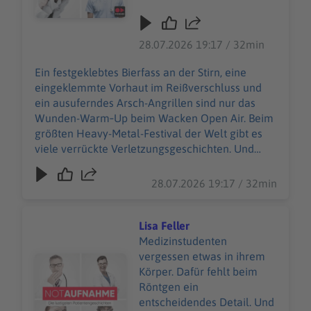
Wunden-Warm‑Up beim
Wacken Open Air. Beim
größten Heavy-Metal-
28.07.2026 19:17 / 32min
Festival der Welt gibt es
viele verrückte
Ein festgeklebtes Bierfass an der Stirn, eine
Verletzungsgeschichten.
eingeklemmte Vorhaut im Reißverschluss und
Und Wiebke Düsberg
ein ausuferndes Arsch-Angrillen sind nur das
macht sich nicht vom
Wunden-Warm‑Up beim Wacken Open Air. Beim
(berühmtesten) Acker,
größten Heavy-Metal-Festival der Welt gibt es
sondern nimmt die
viele verrückte Verletzungsgeschichten. Und
heilende Herausforderung
Wiebke Düsberg macht sich nicht vom
an – zusammen mit über
(berühmtesten) Acker, sondern nimmt die
28.07.2026 19:17 / 32min
500 weiteren
heilende Herausforderung an – zusammen mit
Einsatzkräften des Wacken
über 500 weiteren Einsatzkräften des Wacken
Rescue Squads. 85.000
Rescue Squads. 85.000 W:O:A-Fans sind in guten
Lisa Feller
W:O:A-Fans sind in guten
Händen beim 24‑Stunden‑Sanitätsdienst. Selbst
Medizinstudenten
Händen beim
im schrägsten *Schlammassel* … WERBUNG
vergessen etwas in ihrem
Audiotitel - Lisa Feller
24‑Stunden‑Sanitätsdienst.
Hier gibt es viele Rabatte und alle Infos zu den
Körper. Dafür fehlt beim
Selbst im schrägsten
Werbepartnern und „NotAufnahme“:
Röntgen ein
*Schlammassel* …
https://linktr.ee/notaufnahme Ihr möchtet
entscheidendes Detail. Und