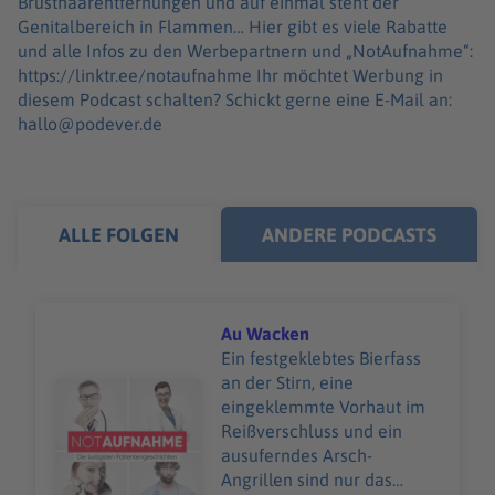
Brusthaarentfernungen und auf einmal steht der
Genitalbereich in Flammen… Hier gibt es viele Rabatte
und alle Infos zu den Werbepartnern und „NotAufnahme“:
https://linktr.ee/notaufnahme Ihr möchtet Werbung in
diesem Podcast schalten? Schickt gerne eine E-Mail an:
hallo@podever.de
ALLE FOLGEN
ANDERE PODCASTS
Au Wacken
Ein festgeklebtes Bierfass
an der Stirn, eine
Audiotitel - Au Wacken
eingeklemmte Vorhaut im
Reißverschluss und ein
ausuferndes Arsch-
Angrillen sind nur das