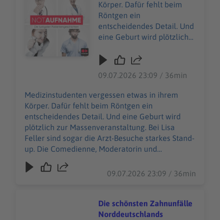
24‑Stunden‑Sanitätsdienst.
Hier gibt es viele Rabatte und alle Infos zu den
Körper. Dafür fehlt beim
Selbst im schrägsten
Werbepartnern und „NotAufnahme“:
Röntgen ein
*Schlammassel* …
https://linktr.ee/notaufnahme Ihr möchtet
entscheidendes Detail. Und
WERBUNG Hier gibt es
Werbung in diesem Podcast schalten? Schickt
eine Geburt wird plötzlich
viele Rabatte und alle Infos
gerne eine E-Mail an: hallo@podever.de
zur Massenveranstaltung.
zu den Werbepartnern und
Bei Lisa Feller sind sogar
„NotAufnahme“:
die Arzt-Besuche starkes
09.07.2026 23:09 / 36min
https://linktr.ee/notaufnah
Stand-up. Die Comedienne,
me Ihr möchtet Werbung in
Moderatorin und
Medizinstudenten vergessen etwas in ihrem
diesem Podcast schalten?
Schauspielerin nimmt ihre
Körper. Dafür fehlt beim Röntgen ein
Schickt gerne eine E-Mail
Heilbehandlungen mit
entscheidendes Detail. Und eine Geburt wird
an: hallo@podever.de
Humor. Auch ihre Comedy-
plötzlich zur Massenveranstaltung. Bei Lisa
Kollegen bekommen was
Feller sind sogar die Arzt-Besuche starkes Stand-
ab: Ralf Schmitz blutet auf
up. Die Comedienne, Moderatorin und
der Bühne. Max Giesinger
Schauspielerin nimmt ihre Heilbehandlungen
wird von American-
mit Humor. Auch ihre Comedy-Kollegen
09.07.2026 23:09 / 36min
Football-Spielern gestoppt.
bekommen was ab: Ralf Schmitz blutet auf der
Und Verona Pooth ist nah
Bühne. Max Giesinger wird von American-
dran an einer Domina-
Football-Spielern gestoppt. Und Verona Pooth ist
Die schönsten Zahnunfälle
Streckbank... Keine Angst:
nah dran an einer Domina-Streckbank... Keine
Norddeutschlands