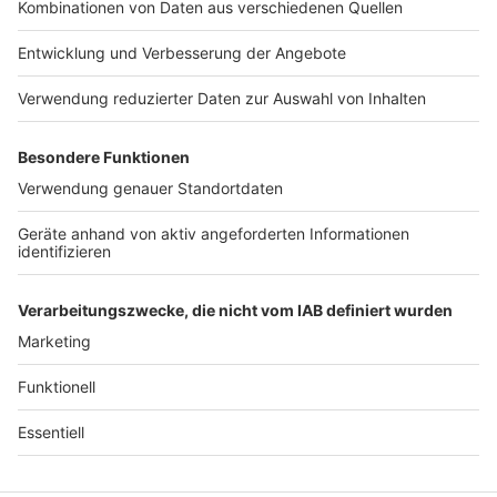
Werbung in diesem Podcast schalten? Schickt
Jobs
Studio-Hotline
Schaut es euch an und holt
gerne eine E-Mail an: hallo@podever.de
euch hochwertige und
Presse
Verkehrs-Hotline
stylische Berufsbekleidung:
https://www.7days.de/nota
Werben
ufnahme WERBUNG Hier
gibt es viele Rabatte und
Archiv
alle Infos zu den
Werbepartnern und
ANTENNE BAYERN GROUP
„NotAufnahme“:
https://linktr.ee/notaufnah
Stiftung ANTENNE BAYERN
me Ihr möchtet Werbung in
hilft
diesem Podcast schalten?
Schickt gerne eine E-Mail
Teilnahmebedingungen
an: hallo@podever.de
Grounding Page ANTENNE
BAYERN
Datenschutz­erklärung
Cookie- und Drittanbieter-