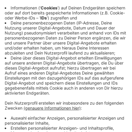
viele Rabatte und alle Infos
planen…? WERBUNG Hier gibt es viele Rabatte
Chronisch komisch
zu den Werbepartnern und
und alle Infos zu den Werbepartnern und
Eine Zahnbehandlung
„NotAufnahme“:
„NotAufnahme“: https://linktr.ee/notaufnahme
endet mit einem Denkzettel
Audiotitel - Chronisch komisch
https://linktr.ee/notaufnah
Ihr möchtet Werbung in diesem Podcast
von der Decke, die Jagd auf
me Ihr möchtet Werbung in
schalten? Schickt gerne eine E-Mail an:
die neueste Apotheken
diesem Podcast schalten?
hallo@podever.de
Umschau nimmt ungeahnte
Schickt gerne eine E-Mail
Ausmaße an und Ralf wird
an: hallo@podever.de
betriebsintern betütatat…
Liebe Grüße nach
Brandenburg, München,
11.06.2026 21:00 / 49min
Velden an der Pegnitz im
Nürnberger Land,
Eine Zahnbehandlung endet mit einem
Schneeberg im sächsischen
Denkzettel von der Decke, die Jagd auf die
Erzgebirge und Stuttgart.
neueste Apotheken Umschau nimmt ungeahnte
Und Prost auf 175 Folgen
Ausmaße an und Ralf wird betriebsintern
„NotAufnahme“. WERBUNG
betütatat… Liebe Grüße nach Brandenburg,
Hier gibt es viele Rabatte
München, Velden an der Pegnitz im Nürnberger
und alle Infos zu den
Land, Schneeberg im sächsischen Erzgebirge
Werbepartnern und
und Stuttgart. Und Prost auf 175 Folgen
11.06.2026 21:00 / 49min
„NotAufnahme“:
„NotAufnahme“. WERBUNG Hier gibt es viele