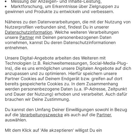
https://linktr.ee/notaufnah
Rabatte und alle Infos zu den Werbepartnern
me Ihr möchtet Werbung in
und „NotAufnahme“:
Ist Frankfurt noch zu
diesem Podcast schalten?
https://linktr.ee/notaufnahme Ihr möchtet
Rettungswagen?
Schickt gerne eine E-Mail
Werbung in diesem Podcast schalten? Schickt
Im Puff wird zu viel Druck
an: hallo@podever.de
Audiotitel - Ist Frankfurt noch zu Rettungswagen?
gerne eine E-Mail an: hallo@podever.de
abgelassen. Kein
Doppelherz in der
Doppelhaushälfte. Und ein
SUV verliert seine Haltung...
Julian Heilmann düst seit
zehn Jahren mit dem
Rettungswagen durch
Frankfurt am Main. Der
28.05.2026 20:00 / 33min
Notfallsanitäter und
Medizinpädagoge des DRK
Im Puff wird zu viel Druck abgelassen. Kein
hat tausende Einsätze
Doppelherz in der Doppelhaushälfte. Und ein
hinter sich — bei diesen
SUV verliert seine Haltung... Julian Heilmann
hier macht selbst er drei
düst seit zehn Jahren mit dem Rettungswagen
Rote Kreuze. WERBUNG
durch Frankfurt am Main. Der Notfallsanitäter
Hier gibt es viele Rabatte
und Medizinpädagoge des DRK hat tausende
und alle Infos zu den
Einsätze hinter sich — bei diesen hier macht