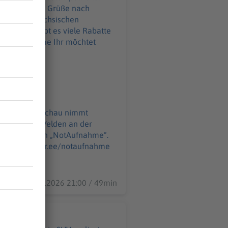
üße nach
eeberg im sächsischen
ahme Ihr möchtet
o@podever.de
Apotheken Umschau nimmt
auf 175 Folgen „NotAufnahme“.
r.de
11.06.2026 21:00 / 49min