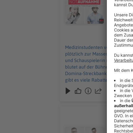
wird von A
Streckbank... Keine
WERBUNG Hier gibt es viele Rabatte und alle Infos zu den Werbepartnern und „NotAufnahme
https://linktr.ee/notaufnahme Ihr möc
an: hallo@
09.07.2026
Medizinstudenten vergessen etwa
plötzlich zur Massenveranstaltu
und Schauspielerin nimmt ihre
blutet auf der Bühne. Max Giesi
Domina-Streckbank... Keine Angst: Dieser Podcast ist „stö
gibt es viele Rabatte und alle Inf
Werbung in diesem Podcast scha
Die schön
Wenn die Zä
ist spezia
Audiotitel - Die schönsten Zahn