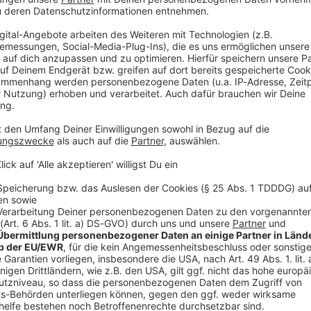
merican-Football-Spielern gestoppt. Und Verona Pooth ist nah 
 Angst: Dieser Podcast ist „stöhnsauber“! Gast in dieser Podcast-Folge: Lisa Feller
“:
htet Werbung in diesem Podcast schalten? Schickt gerne eine E-Mail
podever.de
 23:09 / 36min
s in ihrem Körper. Dafür fehlt beim Röntgen ein entscheidend
ng. Bei Lisa Feller sind sogar die Arzt-Besuche starkes Stand-
 Heilbehandlungen mit Humor. Auch ihre Comedy-Kollegen bek
nger wird von American-Football-Spielern gestoppt. Und Verona 
hnsauber“! Gast in dieser Podcast-Folge: Lisa Feller WERBUNG Hier
os zu den Werbepartnern und „NotAufnahme“: https://linktr.ee/notaufn
lten? Schickt gerne eine E-Mail an: hallo@podever.de
sten Zahnunfälle Norddeutschlands
hne fliegen, ist er zur Stelle: Christoph Mahlke aus Wittingen
lisiert auf Wurzelbehandlungen und Traumatologie. Ralf kriecht
unfälle Norddeutschlands