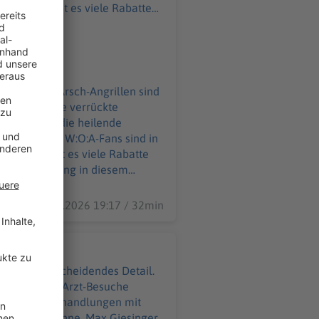
ahme Ihr möchtet
o@podever.de
ausuferndes Arsch-Angrillen sind
ibt es viele verrückte
dern nimmt die heilende
ads. 85.000 W:O:A-Fans sind in
28.07.2026 19:17 / 32min
gen ein entscheidendes Detail.
ind sogar die Arzt-Besuche
t ihre Heilbehandlungen mit
 auf der Bühne. Max Giesinger