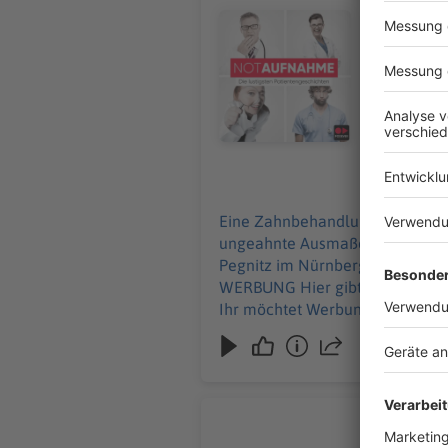
Umschau nimm
Audiotitel - Chronisch komisch
Brandenbur
Erzgebirge und S
und alle Inf
Werbung in
11.06.2026
Eine Zahnbehandlung endet mit
ungeahnte Ausmaße an und Ralf wird betriebsintern betüta
Pegnitz im Nürnberger Land, Sc
WERBUNG Hier gibt es viele Rabatte und alle Infos zu den Werbepartnern und „NotAufnahme“: https://linktr.ee/notaufnahme
Ihr möchtet Werbung in diesem 
Ist Frank