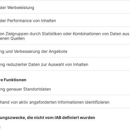
t ungeahnte Ausmaße an und Ralf wird betriebsintern betütatat… Liebe Gr
g, München, Velden an der Pegnitz im Nürnberger Land, Schn
tuttgart. Und Prost auf 175 Folgen „NotAufnahme“. WERBUNG Hier gibt es viele Rabatte
os zu den Werbepartnern und „NotAufnahme“: https://linktr.ee/notaufn
 diesem Podcast schalten? Schickt gerne eine E-Mail an: hall
 21:00 / 49min
 einem Denkzettel von der Decke, die Jagd auf die neueste 
tat… Liebe Grüße nach Brandenburg, München, Velden an der
hneeberg im sächsischen Erzgebirge und Stuttgart. Und Prost 
Podcast schalten? Schickt gerne eine E-Mail an: hallo@podeve
furt noch zu Rettungswagen?