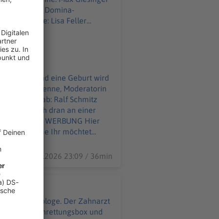
dran an einer Domina-
es Detail. Und eine Geburt wird
up. Die Comedienne, Moderatorin
ommen was ab: Ralf Schmitz
Pooth ist nah dran an einer
ahme Ihr möchtet
09.07.2026 23:09 / 36min
 ist Endodontologe. Der Zahnarzt
 in seine Zahnrettungsbox und