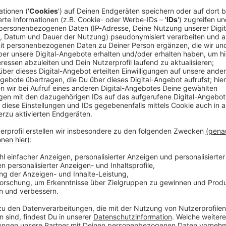
ätsdienst. Selbst im schrägsten *Schlammassel* … WERBUNG Hier gibt es viele Rabatte
os zu den Werbepartnern und „NotAufnahme“: https://linktr.ee/notaufn
 diesem Podcast schalten? Schickt gerne eine E-Mail an: hall
 19:17 / 32min
er Stirn, eine eingeklemmte Vorhaut im Reißverschluss und ein 
cken Open Air. Beim größten Heavy-Metal-Festival der Welt g
ebke Düsberg macht sich nicht vom (berühmtesten) Acker, son
mit über 500 weiteren Einsatzkräften des Wacken Rescue Squ
t. Selbst im schrägsten *Schlammassel* … WERBUNG Hier gibt es viele Rabatte
NotAufnahme“: https://linktr.ee/notaufnahme Ihr möchtet Werbung in diesem
 eine E-Mail an: hallo@podever.de
denten vergessen etwas in ihrem Körper. Dafür fehlt beim Rönt
burt wird plötzlich zur Massenveranstaltung. Bei Lisa Feller s
and-up. Die Comedienne, Moderatorin und Schauspielerin nimm
h ihre Comedy-Kollegen bekommen was ab: Ralf Schmitz blutet