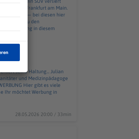
hälfte. Und ein SUV verliert
wagen durch Frankfurt am Main.
hinter sich — bei diesen hier
liert seine Haltung... Julian
sanitäter und Medizinpädagoge
 in
28.05.2026 20:00 / 33min