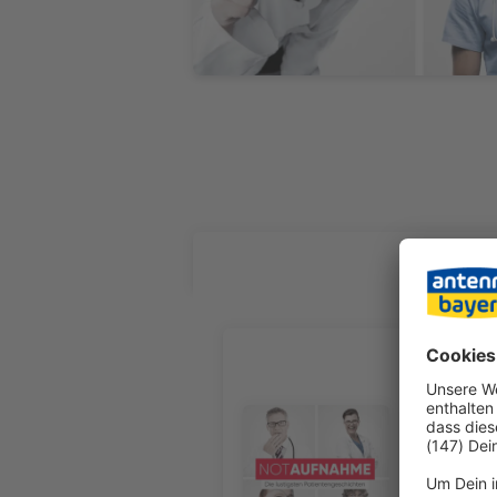
ALLE FOL
Au Wacke
Ein festge
Arsch-Angr
Audiotitel - Au Wacken
Festival d
vom (berüh
weiteren E