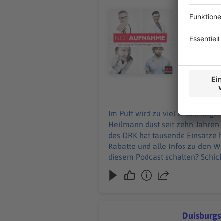
Im Puff wi
seine Halt
Audiotitel - Ist Frankfurt noch 
Der Notfal
macht selbst er drei Rote Kre
Werbepartnern u
Podcast sc
28.05.2026
Im Puff wird zu viel Druck abgel
Heilmann düst seit zehn Jahren
des DRK hat tausende Einsätze hinter sich
Rabatte und alle Infos zu den Werbepar
diesem Podcast schalten? Schic
Duisburgs