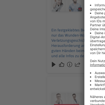
24‑Stunden‑Sanit
und alle Inf
Werbung in
28.07.2026
Ein festgeklebtes Bierfass an d
nur das Wunden-Warm‑Up beim Wa
Verletzungsgeschichten. Und Wi
Herausforderung an – zusammen 
guten Händen beim 24‑Stunden‑Sanitätsdiens
und alle Infos zu den Werbepartnern und „
Podcast schalten? Schickt gerne
Lisa Feller
Medizinstu
Und eine Ge
Audiotitel - Lisa Feller
starkes St
Humor. Auc