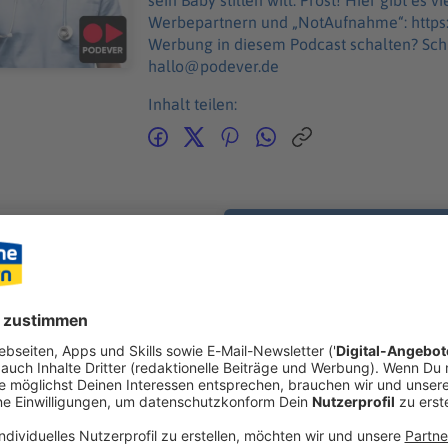
sein Baby stillen will. Prost! Hier gibt es viele Rabatte und alle Infos zu den
Werbepartnern und „NotAufnahme“: https://linkt
Werbung in diesem Podcast schalten? Schi
hallo@podever.de
Inhalt teilen:
GEN
ANDER
n
klebtes Bierfass an der Stirn, eine eingeklemmte Vorhaut im Re
illen sind nur das Wunden-Warm‑Up beim Wacken Open Air. B
er Welt gibt es viele verrückte Verletzungsgeschichten. Und Wi
mtesten) Acker, sondern nimmt die heilende Herausforderung
insatzkräften des Wacken Rescue Squads. 85.000 W:O:A-Fans s