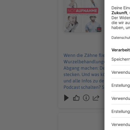
geht in De
Baumfäller
Hooligans lernen, die
zu den Werbepa
Podcast sc
25.06.2026
Wenn die Zähne fliegen, ist er z
Wurzelbehandlungen und Traumat
Abgang machen: Denn eine Axt ru
stecken. Und was können wir von Hooligans l
und alle Infos zu den Werbepartnern und „
Podcast schalten? Schickt gerne
Chronisch
Eine Zahnb