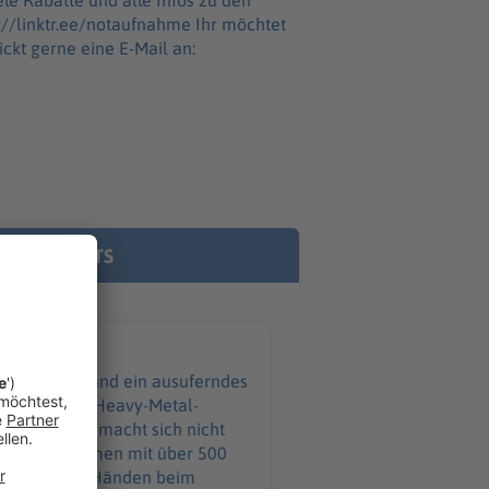
r.ee/notaufnahme Ihr möchtet
ckt gerne eine E-Mail an:
E PODCASTS
ißverschluss und ein ausuferndes
eim größten Heavy-Metal-
ebke Düsberg macht sich nicht
 an – zusammen mit über 500
ind in guten Händen beim