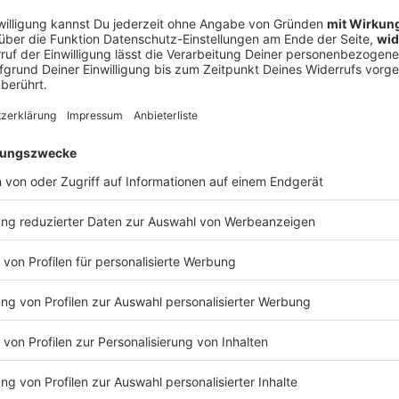
ckung, wenn die Beißer ihren Abgang machen: Denn eine Axt ruts
s. Bei einem Kampfbiss bleibt der Zahn in der Faust stecken. U
 ihre nächste Prügelei planen…? WERBUNG Hier gibt es viele Rabatte und alle Infos
rtnern und „NotAufnahme“: https://linktr.ee/notaufnahme Ihr möchtet Werbung in diese
halten? Schickt gerne eine E-Mail an: hallo@podever.de
 18:11 / 31min
ur Stelle: Christoph Mahlke aus Wittingen ist Endodontologe. Der
ologie. Ralf kriecht in seine Zahnrettungsbox und geht in De
tscht in die Kauleiste des Baumfällers. Bei einem Kampfbiss bl
ernen, die ihre nächste Prügelei planen…? WERBUNG Hier gibt es viele Rabatte
NotAufnahme“: https://linktr.ee/notaufnahme Ihr möchtet Werbung in diesem
 eine E-Mail an: hallo@podever.de
 komisch
ehandlung endet mit einem Denkzettel von der Decke, die Jag