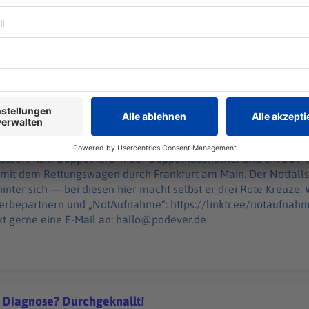
rd zu viel Druck abgelassen. Kein Doppelherz in der Doppelhaus
ung... Julian Heilmann düst seit zehn Jahren mit dem Rettungs
zu Rettungswagen?
lsanitäter und Medizinpädagoge des DRK hat tausende Einsätze 
uze. WERBUNG Hier gibt es viele Rabatte und alle Infos zu den
nd „NotAufnahme“: https://linktr.ee/notaufnahme Ihr möchtet Werbung in diesem
halten? Schickt gerne eine E-Mail an: hallo@podever.de
 20:00 / 33min
assen. Kein Doppelherz in der Doppelhaushälfte. Und ein SUV ver
 mit dem Rettungswagen durch Frankfurt am Main. Der Notfall
 — bei diesen hier macht selbst er drei Rote Kreuze. WERBUNG Hier gibt es viele
tnern und „NotAufnahme“: https://linktr.ee/notaufnahme Ihr möchtet Werbung
kt gerne eine E-Mail an: hallo@podever.de
 Diagnose? Durchgeknallt!