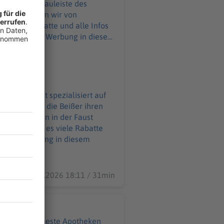
cht in die Kauleiste des
nd was können wir von
m
 Zahnarzt ist spezialisiert auf
ckung, wenn die Beißer ihren
eibt der Zahn in der Faust
25.06.2026 18:11 / 31min
d auf die neueste Apotheken