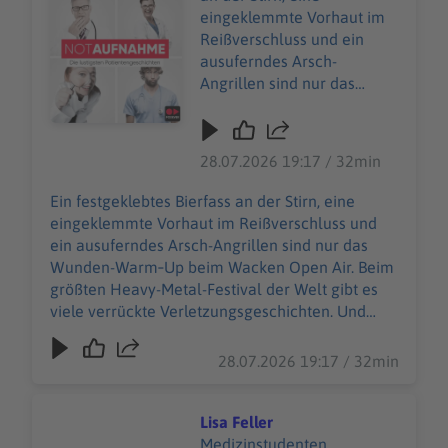
Audiotitel - Au Wacken
eingeklemmte Vorhaut im
Reißverschluss und ein
ausuferndes Arsch-
Angrillen sind nur das
Wunden-Warm‑Up beim
Wacken Open Air. Beim
größten Heavy-Metal-
28.07.2026 19:17 / 32min
Festival der Welt gibt es
viele verrückte
Ein festgeklebtes Bierfass an der Stirn, eine
Verletzungsgeschichten.
eingeklemmte Vorhaut im Reißverschluss und
Und Wiebke Düsberg
ein ausuferndes Arsch-Angrillen sind nur das
macht sich nicht vom
Wunden-Warm‑Up beim Wacken Open Air. Beim
(berühmtesten) Acker,
größten Heavy-Metal-Festival der Welt gibt es
sondern nimmt die
viele verrückte Verletzungsgeschichten. Und
heilende Herausforderung
Wiebke Düsberg macht sich nicht vom
an – zusammen mit über
(berühmtesten) Acker, sondern nimmt die
28.07.2026 19:17 / 32min
500 weiteren
heilende Herausforderung an – zusammen mit
Einsatzkräften des Wacken
über 500 weiteren Einsatzkräften des Wacken
Rescue Squads. 85.000
Rescue Squads. 85.000 W:O:A-Fans sind in guten
Lisa Feller
W:O:A-Fans sind in guten
Händen beim 24‑Stunden‑Sanitätsdienst. Selbst
Medizinstudenten