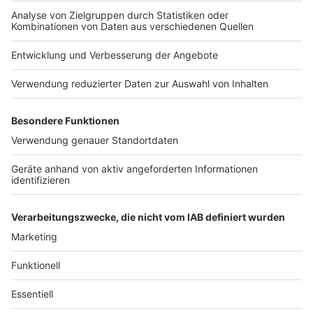
Nutzungsbedingungen
bekommt ihr 20 % Rabatt
Kontakt
https://linktr.ee/notaufnahme Ihr möchtet
auf alle Kleidungsstücke.
Werbung in diesem Podcast schalten? Schickt
Jobs
Studio-Hotline
Schaut es euch an und holt
gerne eine E-Mail an: hallo@podever.de
euch hochwertige und
Presse
Verkehrs-Hotline
stylische Berufsbekleidung:
https://www.7days.de/nota
Werben
ufnahme WERBUNG Hier
gibt es viele Rabatte und
Archiv
alle Infos zu den
Werbepartnern und
ANTENNE BAYERN GROUP
„NotAufnahme“:
https://linktr.ee/notaufnah
Stiftung ANTENNE BAYERN
me Ihr möchtet Werbung in
hilft
diesem Podcast schalten?
Schickt gerne eine E-Mail
Teilnahmebedingungen
an: hallo@podever.de
Grounding Page ANTENNE
BAYERN
Datenschutz­erklärung