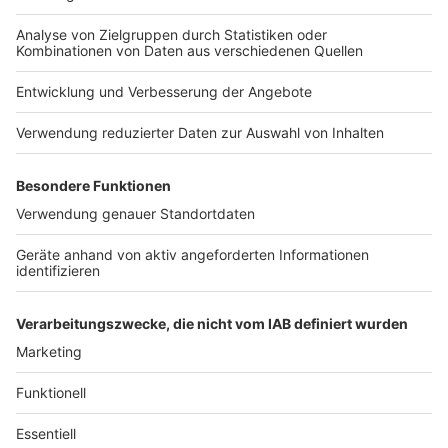
Werbepartnern und „NotAufnahme“:
Nutzungsbedingungen
bekommt ihr 20 % Rabatt
Kontakt
https://linktr.ee/notaufnahme Ihr möchtet
auf alle Kleidungsstücke.
Werbung in diesem Podcast schalten? Schickt
Jobs
Studio-Hotline
Schaut es euch an und holt
gerne eine E-Mail an: hallo@podever.de
euch hochwertige und
Presse
Verkehrs-Hotline
stylische Berufsbekleidung:
https://www.7days.de/nota
Werben
ufnahme WERBUNG Hier
gibt es viele Rabatte und
Archiv
alle Infos zu den
Werbepartnern und
ANTENNE BAYERN GROUP
„NotAufnahme“:
https://linktr.ee/notaufnah
Stiftung ANTENNE BAYERN
me Ihr möchtet Werbung in
hilft
diesem Podcast schalten?
Schickt gerne eine E-Mail
Teilnahmebedingungen
an: hallo@podever.de
Grounding Page ANTENNE
BAYERN
Datenschutz­erklärung