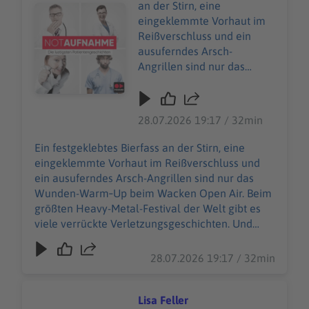
an der Stirn, eine
Audiotitel - Au Wacken
eingeklemmte Vorhaut im
Reißverschluss und ein
ausuferndes Arsch-
Angrillen sind nur das
Wunden-Warm‑Up beim
Wacken Open Air. Beim
größten Heavy-Metal-
28.07.2026 19:17 / 32min
Festival der Welt gibt es
viele verrückte
Ein festgeklebtes Bierfass an der Stirn, eine
Verletzungsgeschichten.
eingeklemmte Vorhaut im Reißverschluss und
Und Wiebke Düsberg
ein ausuferndes Arsch-Angrillen sind nur das
macht sich nicht vom
Wunden-Warm‑Up beim Wacken Open Air. Beim
(berühmtesten) Acker,
größten Heavy-Metal-Festival der Welt gibt es
sondern nimmt die
viele verrückte Verletzungsgeschichten. Und
heilende Herausforderung
Wiebke Düsberg macht sich nicht vom
an – zusammen mit über
(berühmtesten) Acker, sondern nimmt die
28.07.2026 19:17 / 32min
500 weiteren
heilende Herausforderung an – zusammen mit
Einsatzkräften des Wacken
über 500 weiteren Einsatzkräften des Wacken
Rescue Squads. 85.000
Rescue Squads. 85.000 W:O:A-Fans sind in guten
Lisa Feller