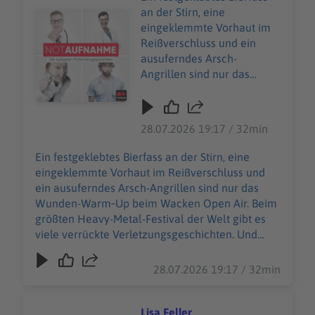
an der Stirn, eine
Audiotitel - Au Wacken
eingeklemmte Vorhaut im
Reißverschluss und ein
ausuferndes Arsch-
Angrillen sind nur das
Wunden-Warm‑Up beim
Wacken Open Air. Beim
größten Heavy-Metal-
28.07.2026 19:17 / 32min
Festival der Welt gibt es
viele verrückte
Ein festgeklebtes Bierfass an der Stirn, eine
Verletzungsgeschichten.
eingeklemmte Vorhaut im Reißverschluss und
Und Wiebke Düsberg
ein ausuferndes Arsch-Angrillen sind nur das
macht sich nicht vom
Wunden-Warm‑Up beim Wacken Open Air. Beim
(berühmtesten) Acker,
größten Heavy-Metal-Festival der Welt gibt es
sondern nimmt die
viele verrückte Verletzungsgeschichten. Und
heilende Herausforderung
Wiebke Düsberg macht sich nicht vom
an – zusammen mit über
(berühmtesten) Acker, sondern nimmt die
28.07.2026 19:17 / 32min
500 weiteren
heilende Herausforderung an – zusammen mit
Einsatzkräften des Wacken
über 500 weiteren Einsatzkräften des Wacken
Rescue Squads. 85.000
Rescue Squads. 85.000 W:O:A-Fans sind in guten
Lisa Feller