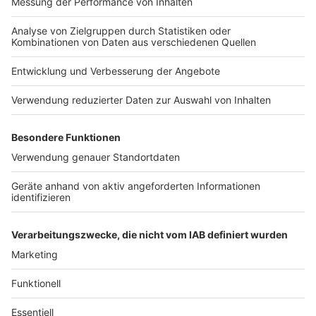
„NOTAUFNAHME20“
Werbepartnern und „NotAufnahme“:
Nutzungsbedingungen
bekommt ihr 20 % Rabatt
Kontakt
https://linktr.ee/notaufnahme Ihr möchtet
auf alle Kleidungsstücke.
Werbung in diesem Podcast schalten? Schickt
Jobs
Studio-Hotline
Schaut es euch an und holt
gerne eine E-Mail an: hallo@podever.de
euch hochwertige und
Presse
Verkehrs-Hotline
stylische Berufsbekleidung:
https://www.7days.de/nota
Werben
ufnahme WERBUNG Hier
gibt es viele Rabatte und
Archiv
alle Infos zu den
Werbepartnern und
ANTENNE BAYERN GROUP
„NotAufnahme“:
https://linktr.ee/notaufnah
Stiftung ANTENNE BAYERN
me Ihr möchtet Werbung in
hilft
diesem Podcast schalten?
Schickt gerne eine E-Mail
Teilnahmebedingungen
an: hallo@podever.de
Grounding Page ANTENNE
BAYERN