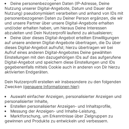
https://linktr.ee/notaufnah
Ihr möchtet Werbung in diesem Podcast
von der Decke, die Jagd auf
me Ihr möchtet Werbung in
schalten? Schickt gerne eine E-Mail an:
die neueste Apotheken
diesem Podcast schalten?
hallo@podever.de
Umschau nimmt ungeahnte
Schickt gerne eine E-Mail
Ausmaße an und Ralf wird
an: hallo@podever.de
betriebsintern betütatat…
Liebe Grüße nach
Brandenburg, München,
11.06.2026 21:00 / 49min
Velden an der Pegnitz im
Nürnberger Land,
Eine Zahnbehandlung endet mit einem
Schneeberg im sächsischen
Denkzettel von der Decke, die Jagd auf die
Erzgebirge und Stuttgart.
neueste Apotheken Umschau nimmt ungeahnte
Und Prost auf 175 Folgen
Ausmaße an und Ralf wird betriebsintern
„NotAufnahme“. WERBUNG
betütatat… Liebe Grüße nach Brandenburg,
Hier gibt es viele Rabatte
München, Velden an der Pegnitz im Nürnberger
und alle Infos zu den
Land, Schneeberg im sächsischen Erzgebirge
Werbepartnern und
und Stuttgart. Und Prost auf 175 Folgen
11.06.2026 21:00 / 49min
„NotAufnahme“:
„NotAufnahme“. WERBUNG Hier gibt es viele
https://linktr.ee/notaufnah
Rabatte und alle Infos zu den Werbepartnern
me Ihr möchtet Werbung in
und „NotAufnahme“:
Ist Frankfurt noch zu
diesem Podcast schalten?
https://linktr.ee/notaufnahme Ihr möchtet
Rettungswagen?