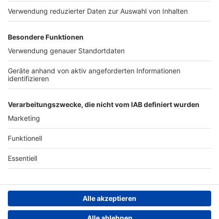
https://www.7days.de/nota
Werben
ufnahme WERBUNG Hier
gibt es viele Rabatte und
Archiv
alle Infos zu den
Werbepartnern und
ANTENNE BAYERN GROUP
„NotAufnahme“:
https://linktr.ee/notaufnah
Stiftung ANTENNE BAYERN
me Ihr möchtet Werbung in
hilft
diesem Podcast schalten?
Schickt gerne eine E-Mail
Teilnahmebedingungen
an: hallo@podever.de
Grounding Page ANTENNE
BAYERN
Datenschutz­erklärung
Cookie- und Drittanbieter-
einstellungen
Persönliche Datenkontrolle