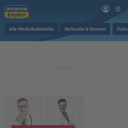
Zum Hauptinhalt springen
Alle Mediathekinhalte
Webradio & Streams
Podc
rogramm
Musik & Radio
Podcasts
Nachrichten
Ratgeber
Kontakt