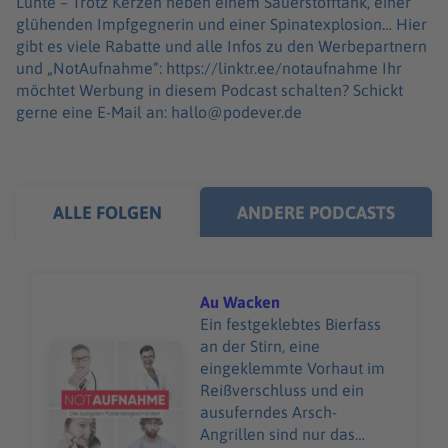
Lunte – Trotz Kerzen neben einem Sauerstofftank, einer
glühenden Impfgegnerin und einer Spinatexplosion… Hier
gibt es viele Rabatte und alle Infos zu den Werbepartnern
und „NotAufnahme“: https://linktr.ee/notaufnahme Ihr
möchtet Werbung in diesem Podcast schalten? Schickt
gerne eine E-Mail an: hallo@podever.de
ALLE FOLGEN
ANDERE PODCASTS
Au Wacken
Ein festgeklebtes Bierfass
an der Stirn, eine
Audiotitel - Au Wacken
eingeklemmte Vorhaut im
Reißverschluss und ein
ausuferndes Arsch-
Angrillen sind nur das