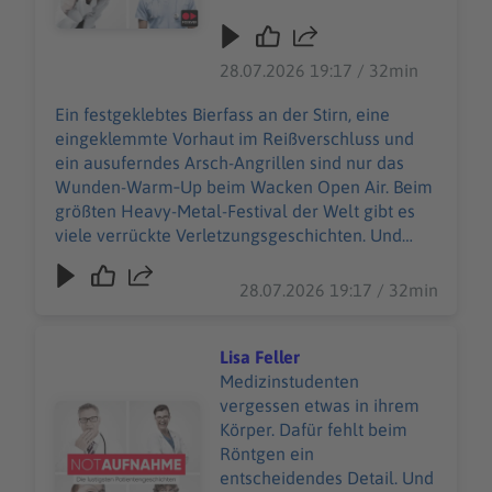
Wunden-Warm‑Up beim
Wacken Open Air. Beim
größten Heavy-Metal-
28.07.2026 19:17 / 32min
Festival der Welt gibt es
viele verrückte
Ein festgeklebtes Bierfass an der Stirn, eine
Verletzungsgeschichten.
eingeklemmte Vorhaut im Reißverschluss und
Und Wiebke Düsberg
ein ausuferndes Arsch-Angrillen sind nur das
macht sich nicht vom
Wunden-Warm‑Up beim Wacken Open Air. Beim
(berühmtesten) Acker,
größten Heavy-Metal-Festival der Welt gibt es
sondern nimmt die
viele verrückte Verletzungsgeschichten. Und
heilende Herausforderung
Wiebke Düsberg macht sich nicht vom
an – zusammen mit über
(berühmtesten) Acker, sondern nimmt die
28.07.2026 19:17 / 32min
500 weiteren
heilende Herausforderung an – zusammen mit
Einsatzkräften des Wacken
über 500 weiteren Einsatzkräften des Wacken
Rescue Squads. 85.000
Rescue Squads. 85.000 W:O:A-Fans sind in guten
Lisa Feller
W:O:A-Fans sind in guten
Händen beim 24‑Stunden‑Sanitätsdienst. Selbst
Medizinstudenten
Händen beim
im schrägsten *Schlammassel* … WERBUNG
vergessen etwas in ihrem
Audiotitel - Lisa Feller
24‑Stunden‑Sanitätsdienst.
Hier gibt es viele Rabatte und alle Infos zu den
Körper. Dafür fehlt beim
Selbst im schrägsten
Werbepartnern und „NotAufnahme“:
Röntgen ein
*Schlammassel* …
https://linktr.ee/notaufnahme Ihr möchtet
entscheidendes Detail. Und