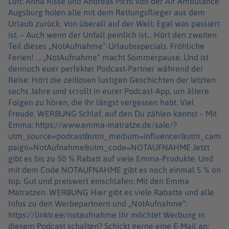
Luft: Anna Risse und Andreas Pichl von der Air Ambulance
Augsburg holen alle mit dem Rettungsflieger aus dem
Urlaub zurück. Von überall auf der Welt. Egal was passiert
ist. – Auch wenn der Unfall peinlich ist… Hört den zweiten
Teil dieses „NotAufnahme“-Urlaubsspecials. Fröhliche
Ferien! … „NotAufnahme“ macht Sommerpause. Und ist
dennoch euer perfekter Podcast-Partner während der
Reise: Hört die zeitlosen lustigen Geschichten der letzten
sechs Jahre und scrollt in eurer Podcast-App, um ältere
Folgen zu hören, die ihr längst vergessen habt. Viel
Freude. WERBUNG Schlaf, auf den Du zählen kannst – Mit
Emma: https://www.emma-matratze.de/sale/?
utm_source=podcast&utm_medium=influencer&utm_cam
paign=NotAufnahme&utm_code=NOTAUFNAHME Jetzt
gibt es bis zu 50 % Rabatt auf viele Emma-Produkte. Und
mit dem Code NOTAUFNAHME gibt es noch einmal 5 % on
top. Gut und preiswert einschlafen: Mit den Emma
Matratzen. WERBUNG Hier gibt es viele Rabatte und alle
Infos zu den Werbepartnern und „NotAufnahme“:
https://linktr.ee/notaufnahme Ihr möchtet Werbung in
diesem Podcast schalten? Schickt gerne eine E-Mail an: