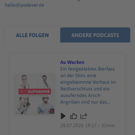
hallo@podever.de
ALLE FOLGEN
ANDERE PODCASTS
Au Wacken
Ein festgeklebtes Bierfass
an der Stirn, eine
Audiotitel - Au Wacken
eingeklemmte Vorhaut im
Reißverschluss und ein
ausuferndes Arsch-
Angrillen sind nur das
Wunden-Warm‑Up beim
Wacken Open Air. Beim
größten Heavy-Metal-
28.07.2026 19:17 / 32min
Festival der Welt gibt es