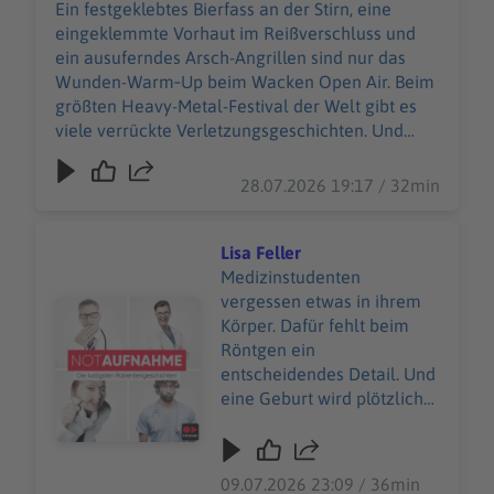
viele verrückte
Ein festgeklebtes Bierfass an der Stirn, eine
Verletzungsgeschichten.
eingeklemmte Vorhaut im Reißverschluss und
Und Wiebke Düsberg
ein ausuferndes Arsch-Angrillen sind nur das
macht sich nicht vom
Wunden-Warm‑Up beim Wacken Open Air. Beim
(berühmtesten) Acker,
größten Heavy-Metal-Festival der Welt gibt es
sondern nimmt die
viele verrückte Verletzungsgeschichten. Und
heilende Herausforderung
Wiebke Düsberg macht sich nicht vom
an – zusammen mit über
(berühmtesten) Acker, sondern nimmt die
28.07.2026 19:17 / 32min
500 weiteren
heilende Herausforderung an – zusammen mit
Einsatzkräften des Wacken
über 500 weiteren Einsatzkräften des Wacken
Rescue Squads. 85.000
Rescue Squads. 85.000 W:O:A-Fans sind in guten
Lisa Feller
W:O:A-Fans sind in guten
Händen beim 24‑Stunden‑Sanitätsdienst. Selbst
Medizinstudenten
Händen beim
im schrägsten *Schlammassel* … WERBUNG
vergessen etwas in ihrem
Audiotitel - Lisa Feller
24‑Stunden‑Sanitätsdienst.
Hier gibt es viele Rabatte und alle Infos zu den
Körper. Dafür fehlt beim
Selbst im schrägsten
Werbepartnern und „NotAufnahme“:
Röntgen ein
*Schlammassel* …
https://linktr.ee/notaufnahme Ihr möchtet
entscheidendes Detail. Und
WERBUNG Hier gibt es
Werbung in diesem Podcast schalten? Schickt
eine Geburt wird plötzlich
viele Rabatte und alle Infos
gerne eine E-Mail an: hallo@podever.de
zur Massenveranstaltung.
zu den Werbepartnern und
Bei Lisa Feller sind sogar
„NotAufnahme“:
die Arzt-Besuche starkes
09.07.2026 23:09 / 36min
https://linktr.ee/notaufnah