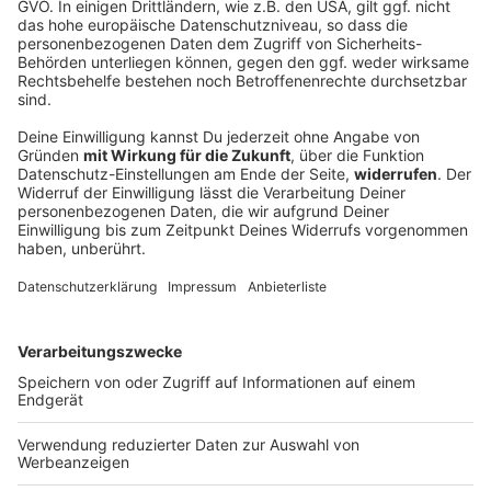
und in einem Russen steckt
´ne Patrone. Und das waren
noch die nüchternen
Patienten… Die
alkoholisierten machen die
Notaufnahme dann
endgültig zum
14.05.2026 22:30 / 35min
medizinischen
Paralleluniversum.
Eine Dampflok drückt im Rachen, ein Apfel
Mittendrin: der
anderswo und in einem Russen steckt ´ne
stellvertretende
Patrone. Und das waren noch die nüchternen
Pflegedirektor Christian
Patienten… Die alkoholisierten machen die
Falk aus Duisburg. Schöne
Notaufnahme dann endgültig zum
Schicht! WERBUNG 7days
medizinischen Paralleluniversum. Mittendrin: der
macht gute und schöne
stellvertretende Pflegedirektor Christian Falk
Berufsbekleidung für
aus Duisburg. Schöne Schicht! WERBUNG 7days
14.05.2026 22:30 / 35min
Fachkräfte in Pflege, Praxis
macht gute und schöne Berufsbekleidung für
und Klinik. Top-Qualität, die
Fachkräfte in Pflege, Praxis und Klinik. Top-
mindestens 60° Wäschen
Qualität, die mindestens 60° Wäschen standhält.
standhält. Modische
Zeige weitere Folgen
Modische Schnitte, die Bewegungsfreiheit
Schnitte, die