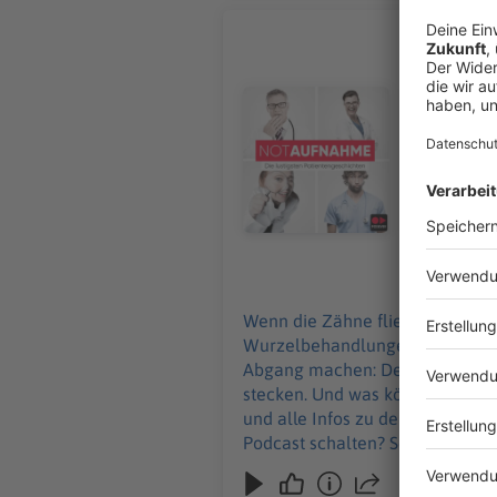
Die schön
Wenn die Zä
ist spezia
Audiotitel - Die schönsten Zahn
geht in De
Baumfäller
Hooligans lernen, die
zu den Werbepa
Podcast sc
25.06.2026
Wenn die Zähne fliegen, ist er z
Wurzelbehandlungen und Traumat
Abgang machen: Denn eine Axt ru
stecken. Und was können wir von Hooligans l
und alle Infos zu den Werbepartnern und „
Podcast schalten? Schickt gerne