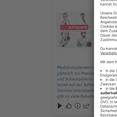
Lisa Feller
Medizinstu
Und eine Ge
Audiotitel - Lisa Feller
starkes St
Humor. Auc
wird von A
Streckbank... Keine
WERBUNG Hier gibt es viele Rabatte und alle Infos zu den Werbepartnern und „NotAufnahme
https://linktr.ee/notaufnahme Ihr möc
an: hallo@
09.07.2026
Medizinstudenten vergessen etwa
plötzlich zur Massenveranstaltu
und Schauspielerin nimmt ihre
blutet auf der Bühne. Max Giesi
Domina-Streckbank... Keine Angst: Dieser Podcast ist „stö
gibt es viele Rabatte und alle Inf
Werbung in diesem Podcast scha