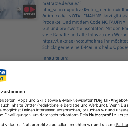
matratze.de/sale/?
utm_source=podcast&utm_medium=infl
&utm_code=NOTAUFNAHME Jetzt gibt es bi
Produkte. Und mit dem Code NOTAUFNAHME
Gut und preiswert einschlafen: Mit den Emma Matratzen. 
viele Rabatte und alle Infos zu den Werb
https://linktr.ee/notaufnahme Ihr möchtet Werbung in diesem Podcast schalten?
Schickt gerne eine E-Mail an: hallo@pode
Inhalt teilen:
GEN
ANDER
n
klebtes Bierfass an der Stirn, eine eingeklemmte Vorhaut im Re