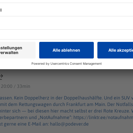
furt noch zu Rettungswagen?
rd zu viel Druck abgelassen. Kein Doppelherz in der Doppelhaus
ung... Julian Heilmann düst seit zehn Jahren mit dem Rettungs
zu Rettungswagen?
lsanitäter und Medizinpädagoge des DRK hat tausende Einsätze 
uze. WERBUNG Hier gibt es viele Rabatte und alle Infos zu den
nd „NotAufnahme“: https://linktr.ee/notaufnahme Ihr möchtet Werbung in diesem
halten? Schickt gerne eine E-Mail an: hallo@podever.de
 20:00 / 33min
assen. Kein Doppelherz in der Doppelhaushälfte. Und ein SUV ver
 mit dem Rettungswagen durch Frankfurt am Main. Der Notfall
 — bei diesen hier macht selbst er drei Rote Kreuze. WERBUNG Hier gibt es viele
tnern und „NotAufnahme“: https://linktr.ee/notaufnahme Ihr möchtet Werbung
kt gerne eine E-Mail an: hallo@podever.de