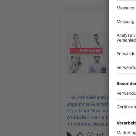
Chronisch
Eine Zahnb
Umschau nimm
Audiotitel - Chronisch komisch
Brandenbur
Erzgebirge und S
und alle Inf
Werbung in
11.06.2026
Eine Zahnbehandlung endet mit
ungeahnte Ausmaße an und Ralf wird betriebsintern betüta
Pegnitz im Nürnberger Land, Sc
WERBUNG Hier gibt es viele Rabatte und alle Infos zu den Werbepartnern und „NotAufnahme“: https://linktr.ee/notaufnahme
Ihr möchtet Werbung in diesem 