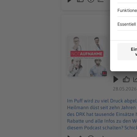
Ist Frank
Im Puff wi
seine Halt
Audiotitel - Ist Frankfurt noch 
Der Notfal
macht selbst er drei Rote Kre
Werbepartnern u
Podcast sc
28.05.2026
Im Puff wird zu viel Druck abgel
Heilmann düst seit zehn Jahren
des DRK hat tausende Einsätze hinter sich
Rabatte und alle Infos zu den Werbepar
diesem Podcast schalten? Schic