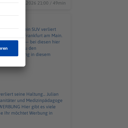
11.06.2026 21:00 / 49min
hälfte. Und ein SUV verliert
wagen durch Frankfurt am Main.
hinter sich — bei diesen hier
liert seine Haltung... Julian
sanitäter und Medizinpädagoge
 in