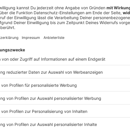
sten Zahnunfälle Norddeutschlands
hne fliegen, ist er zur Stelle: Christoph Mahlke aus Wittingen
lisiert auf Wurzelbehandlungen und Traumatologie. Ralf kriecht
unfälle Norddeutschlands
ckung, wenn die Beißer ihren Abgang machen: Denn eine Axt ruts
s. Bei einem Kampfbiss bleibt der Zahn in der Faust stecken. U
 ihre nächste Prügelei planen…? WERBUNG Hier gibt es viele Rabatte und alle Infos
rtnern und „NotAufnahme“: https://linktr.ee/notaufnahme Ihr möchtet Werbung in diese
halten? Schickt gerne eine E-Mail an: hallo@podever.de
 18:11 / 31min
ur Stelle: Christoph Mahlke aus Wittingen ist Endodontologe. Der
ologie. Ralf kriecht in seine Zahnrettungsbox und geht in De
tscht in die Kauleiste des Baumfällers. Bei einem Kampfbiss bl
ernen, die ihre nächste Prügelei planen…? WERBUNG Hier gibt es viele Rabatte
NotAufnahme“: https://linktr.ee/notaufnahme Ihr möchtet Werbung in diesem
 eine E-Mail an: hallo@podever.de