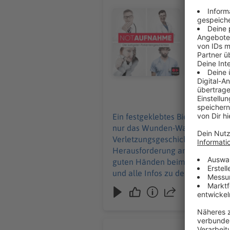
Arsch-Angr
Audiotitel - Au Wacken
Festival d
vom (berüh
weiteren E
24‑Stunden‑Sanit
und alle Inf
Werbung in
28.07.2026
Ein festgeklebtes Bierfass an d
nur das Wunden-Warm‑Up beim Wa
Verletzungsgeschichten. Und Wi
Herausforderung an – zusammen 
guten Händen beim 24‑Stunden‑Sanitätsdiens
und alle Infos zu den Werbepartnern und „
Podcast schalten? Schickt gerne