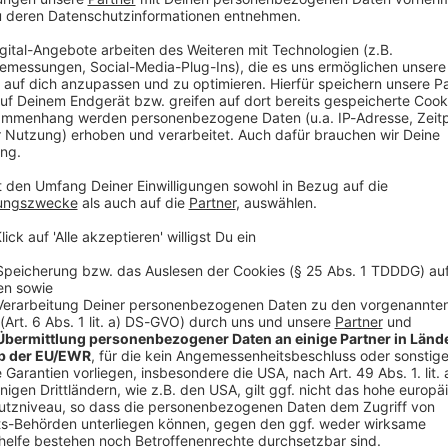
denten vergessen etwas in ihrem Körper. Dafür fehlt beim Rönt
burt wird plötzlich zur Massenveranstaltung. Bei Lisa Feller s
and-up. Die Comedienne, Moderatorin und Schauspielerin nimm
h ihre Comedy-Kollegen bekommen was ab: Ralf Schmitz blutet
merican-Football-Spielern gestoppt. Und Verona Pooth ist nah 
 Angst: Dieser Podcast ist „stöhnsauber“! Gast in dieser Podcast-Folge: Lisa Feller
“:
htet Werbung in diesem Podcast schalten? Schickt gerne eine E-Mail
podever.de
 23:09 / 36min
s in ihrem Körper. Dafür fehlt beim Röntgen ein entscheidend
ng. Bei Lisa Feller sind sogar die Arzt-Besuche starkes Stand-
 Heilbehandlungen mit Humor. Auch ihre Comedy-Kollegen bek
nger wird von American-Football-Spielern gestoppt. Und Verona 
hnsauber“! Gast in dieser Podcast-Folge: Lisa Feller WERBUNG Hier
os zu den Werbepartnern und „NotAufnahme“: https://linktr.ee/notaufn
lten? Schickt gerne eine E-Mail an: hallo@podever.de