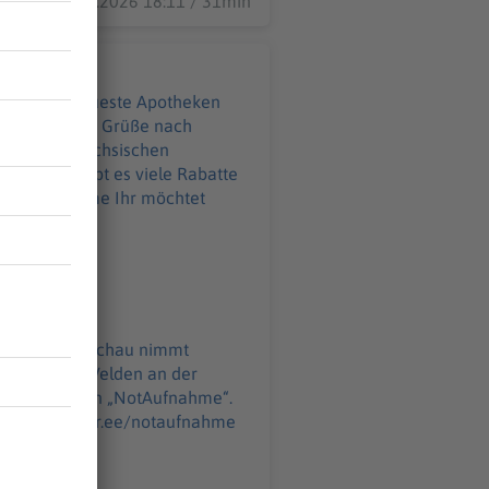
25.06.2026 18:11 / 31min
d auf die neueste Apotheken
üße nach
eeberg im sächsischen
ahme Ihr möchtet
o@podever.de
Apotheken Umschau nimmt
auf 175 Folgen „NotAufnahme“.
r.de