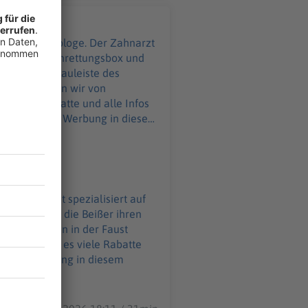
 ist Endodontologe. Der Zahnarzt
 in seine Zahnrettungsbox und
cht in die Kauleiste des
nd was können wir von
m
 Zahnarzt ist spezialisiert auf
ckung, wenn die Beißer ihren
eibt der Zahn in der Faust