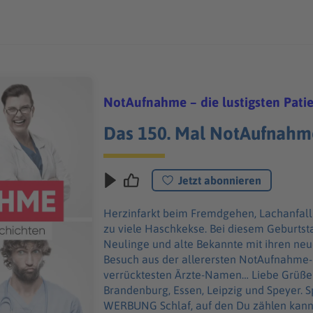
NotAufnahme – die lustigsten Pati
Das 150. Mal NotAufnahm
Jetzt abonnieren
Herzinfarkt beim Fremdgehen, Lachanfall
zu viele Haschkekse. Bei diesem Geburt
Neulinge und alte Bekannte mit ihren neu
Besuch aus der allerersten NotAufnahme-
verrücktesten Ärzte-Namen… Liebe Grüße ins Allgäu, nach Bielefeld,
Brandenburg, Essen, Leipzig und Speyer. Special Guest: Katrin Hansmeier
WERBUNG Schlaf, auf den Du zählen kann