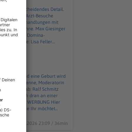
gen ein entscheidendes Detail.
ind sogar die Arzt-Besuche
t ihre Heilbehandlungen mit
 auf der Bühne. Max Giesinger
dran an einer Domina-
es Detail. Und eine Geburt wird
up. Die Comedienne, Moderatorin
ommen was ab: Ralf Schmitz
Pooth ist nah dran an einer
ahme Ihr möchtet
09.07.2026 23:09 / 36min