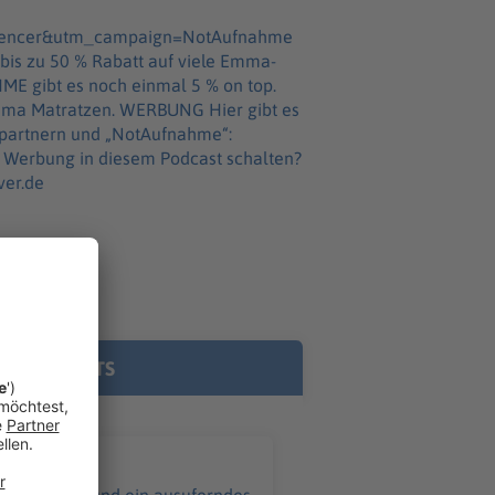
uencer&utm_campaign=NotAufnahme
s zu 50 % Rabatt auf viele Emma-
 gibt es noch einmal 5 % on top.
WERBUNG Hier gibt es
epartnern und „NotAufnahme“:
ver.de
E PODCASTS
ißverschluss und ein ausuferndes