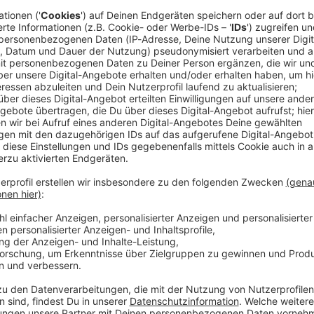
illen sind nur das Wunden-Warm‑Up beim Wacken Open Air. B
er Welt gibt es viele verrückte Verletzungsgeschichten. Und Wi
mtesten) Acker, sondern nimmt die heilende Herausforderung
insatzkräften des Wacken Rescue Squads. 85.000 W:O:A-Fans s
ätsdienst. Selbst im schrägsten *Schlammassel* … WERBUNG Hier gibt es viele Rabatte
os zu den Werbepartnern und „NotAufnahme“: https://linktr.ee/notaufn
 diesem Podcast schalten? Schickt gerne eine E-Mail an: hall
 19:17 / 32min
er Stirn, eine eingeklemmte Vorhaut im Reißverschluss und ein 
cken Open Air. Beim größten Heavy-Metal-Festival der Welt g
ebke Düsberg macht sich nicht vom (berühmtesten) Acker, son
mit über 500 weiteren Einsatzkräften des Wacken Rescue Squ
t. Selbst im schrägsten *Schlammassel* … WERBUNG Hier gibt es viele Rabatte
NotAufnahme“: https://linktr.ee/notaufnahme Ihr möchtet Werbung in diesem
 eine E-Mail an: hallo@podever.de