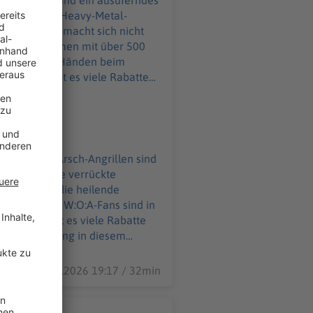
eim größten Heavy-Metal-
ebke Düsberg macht sich nicht
 an – zusammen mit über 500
ind in guten Händen beim
ahme Ihr möchtet
o@podever.de
ausuferndes Arsch-Angrillen sind
ibt es viele verrückte
dern nimmt die heilende
ads. 85.000 W:O:A-Fans sind in
28.07.2026 19:17 / 32min