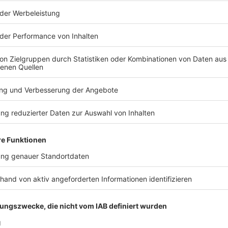
 komisch
ehandlung endet mit einem Denkzettel von der Decke, die Jag
t ungeahnte Ausmaße an und Ralf wird betriebsintern betütatat… Liebe Gr
g, München, Velden an der Pegnitz im Nürnberger Land, Schn
tuttgart. Und Prost auf 175 Folgen „NotAufnahme“. WERBUNG Hier gibt es viele Rabatte
os zu den Werbepartnern und „NotAufnahme“: https://linktr.ee/notaufn
 diesem Podcast schalten? Schickt gerne eine E-Mail an: hall
 21:00 / 49min
 einem Denkzettel von der Decke, die Jagd auf die neueste 
tat… Liebe Grüße nach Brandenburg, München, Velden an der
hneeberg im sächsischen Erzgebirge und Stuttgart. Und Prost 
Podcast schalten? Schickt gerne eine E-Mail an: hallo@podeve