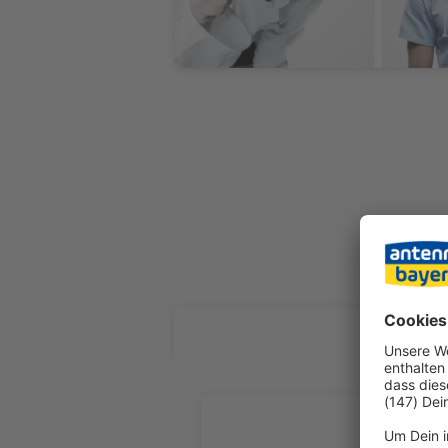
ALLE FOL
Au Wacke
Ein festge