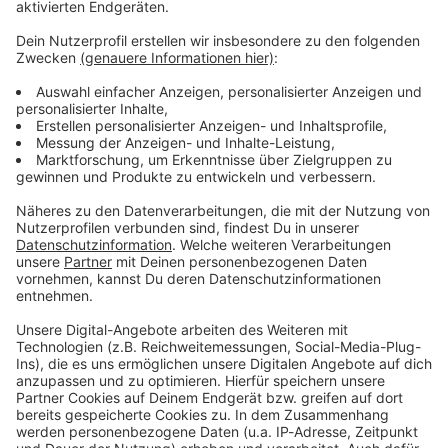
Immer auf dem Laufenden
bleiben!
Verpass' nichts mehr - mit unserem kostenlosen
ANTENNE BAYERN Newsletter. Ob Nachrichten,
Lifestyle oder unsere neuesten Aktionen - wir
informieren dich.
Zum Newsletter anmelden
Du möchtest uns etwas sagen?
Studio Hotline