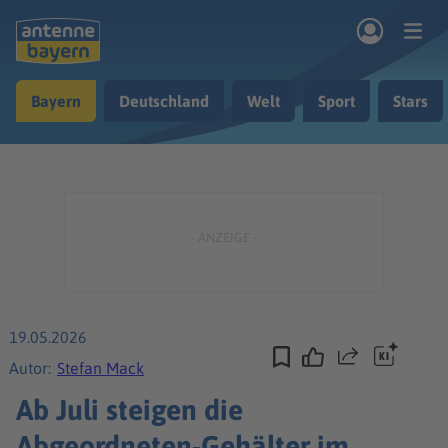
Zum Hauptinhalt springen
Bayern
Deutschland
Welt
Sport
Stars
rogramm
Musik & Radio
Podcasts
Nachrichten
Ratgeber
Kontakt
19.05.2026
Teilen
Autor:
Stefan Mack
Ab Juli steigen die
Abgeordneten-Gehälter im