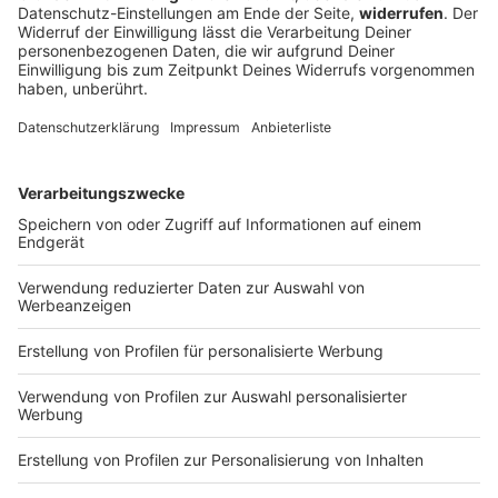
FC Augsburg siegt beim Familientag gegen
Italien-Club
Im Duell mit Sassuolo Calcio holt der Fußball-
Bundesligist einen 0:2-Rückstand auf und tankt
weiteres Selbstvertrauen für die bevorstehende
Saison.
DEINE GEMERKTEN ARTIKEL
Du hast dir noch keine Artikel gemerkt
Markiere sie hierfür mit einem