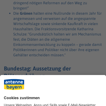
dringend nötigen Reformen auf den Weg zu
bringen!“
Die
Grünen
halten eine Nullrunde in diesem Jahr für
angemessen und verweisen auf die angespannte
Wirtschaftslage sowie sinkende Kaufkraft in vielen
Haushalten. Die Fraktionsvorsitzende Katharina
Schulze: "Grundsätzlich halten wir am Mechanismus
fest, die Diäten an die allgemeine
Einkommensentwicklung zu koppeln – gerade damit
Politikerinnen und Politiker nicht über ihre eigenen
Gehälter entscheiden müssen."
Bundestag: Aussetzung der
Diätenerhöhung
Im Bundestag wird die diesjährige Diätenerhöhung
voraussichtlich ausgesetzt. Auch dort wird die Debatte
geführt, ob eine Anpassung angesichts der aktuellen Lage
angemessen ist.