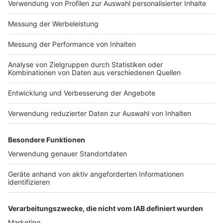
Impressum
Newsletter
Nutzungsbedingungen
Kontakt
Jobs
Studio-Hotline
Presse
Verkehrs-Hotline
Werben
Archiv
ANTENNE BAYERN GROUP
Stiftung ANTENNE BAYERN
hilft
Teilnahmebedingungen