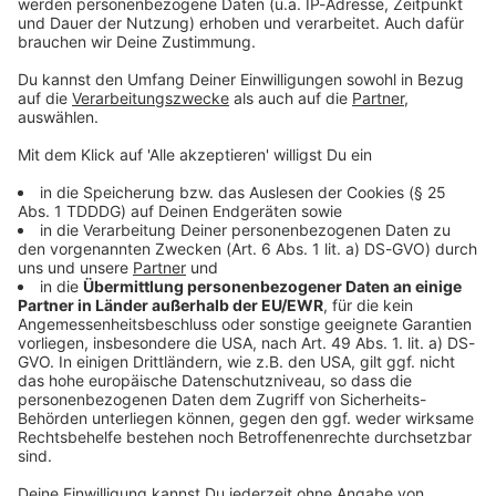
Sprachnachricht
© dpa-infocom, dpa:250929-930-102029/1
DAS KÖNNTE DICH AUCH INTERESSIEREN
Bayern