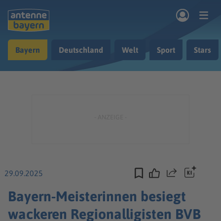
Zum Hauptinhalt springen
Bayern
Deutschland
Welt
Sport
Stars
rogramm
Musik & Radio
Podcasts
Nachrichten
Ratgeber
Kontakt
29.09.2025
Teilen
Bayern-Meisterinnen besiegt
wackeren Regionalligisten BVB