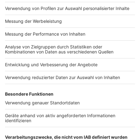
Impressum
Newsletter
Nutzungsbedingungen
Kontakt
Jobs
Studio-Hotline
Presse
Verkehrs-Hotline
Werben
Archiv
ANTENNE BAYERN GROUP
Stiftung ANTENNE BAYERN
hilft