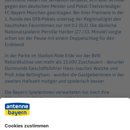
gegen den deutschen Meister und Pokal-Titelverteidiger
FC Bayern München geschlagen. Bei ihrer Premiere in der
1. Runde des DFB-Pokals unterlag der Regionalligist den
haushohen Favoritinnen nur mit 0:2 (0:2). Die dänische
Nationalspielerin Pernille Harder (27./33. Minute) sorgte
schon vor der Pause mit einem Doppelschlag für den
Endstand.
In der Partie im Stadion Rote Erde vor der BVB-
Rekordkulisse von mehr als 15.000 Zuschauern - darunter
Dortmunds Geschäftsführer Hans-Joachim Watzke und
Profi Jobe Bellingham - wurden die Gastgeberinnen in der
zweiten Halbzeit mutiger und spielerisch besser.
Die Bayern-Spielerinnen verwalteten nur noch ihre
Führung - und hatten zweimal Glück gegen die
Außenseiterinnen: Jasmin Jabbes (60.) verzog nach einem
Konter nur knapp. Wenig später wurde eine abgefälschte
Flanke von Ann-Sophie Vogel (73.) so gefährlich, dass die
Gäste-Abwehr den Ball erst kurz vor der Torlinie