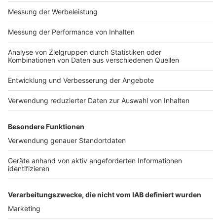
Impressum
Newsletter
Nutzungsbedingungen
Kontakt
Jobs
Studio-Hotline
Presse
Verkehrs-Hotline
Werben
Archiv
ANTENNE BAYERN GROUP
Stiftung ANTENNE BAYERN
hilft
Teilnahmebedingungen
Grounding Page ANTENNE