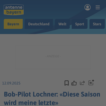
Zum Hauptinhalt springen
Bayern
Deutschland
Welt
Sport
Stars
rogramm
Musik & Radio
Podcasts
Nachrichten
Ratgeber
Kontakt
12.09.2025
Teilen
Bob-Pilot Lochner: «Diese Saison
wird meine letzte»