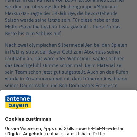
werden. Im Interview der Mediengruppe «Münchner
Merkur/tz» sagte der 34-Jährige, die bevorstehende
Saison werde seine letzte sein. Für diese habe er das
Motto «Save the best for last» gewählt – hebe Dir das
Beste bis zum Schluss auf.
Nach zwei olympischen Silbermedaillen bei den Spielen
in Peking strebt der Bayer Gold zum Abschluss seiner
Laufbahn an. Das wäre «der Wahnsinn», sagte Lochner,
das Bauchgefühl stimme schon mal. Beim Material sei
sein Team schon jetzt gut aufgestellt. Auch an den Kufen
wurde in Zusammenarbeit mit dem früheren Anschieber
seines Dauerrivalen und Bob-Dominators Francesco
Friedrich, Torsten Margis, einiges verändert.
Lochner fährt seit 2015 in der Weltspitze mit. Bislang holte
er neben den beiden olympischen Silbermedaillen zwei
WM-Titel (2017 Vierer, 2023 Zweier) sowie sechsmal den
Europameistertitel.