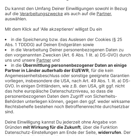
© dpa-infocom, dpa:250912-930-28972/1
DAS KÖNNTE DICH AUCH INTERESSIEREN
Bayern
Ein Toter und sechs Verletzte bei Unfall mit
Transporter