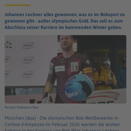
Johannes Lochner alles gewonnen, was es im Bobsport zu
gewinnen gibt - außer olympisches Gold. Das soll es zum
Abschluss seiner Karriere im kommenden Winter geben.
Roman Koksarov/dpa
München (dpa) -
Die olympischen Bob-Wettbewerbe in
Cortina d'Ampezzo im Februar 2026 werden die letzten
Fahrten in der Karriere von Bob-Pilot Johannes Lochner