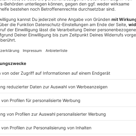
V
Ne
od