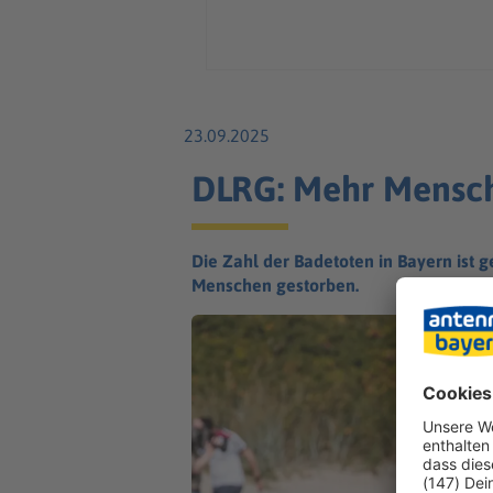
23.09.2025
DLRG: Mehr Mensch
Die Zahl der Badetoten in Bayern ist 
Menschen gestorben.