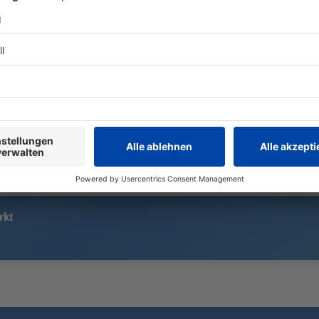
Der Apnoetaucher Minja
Die Asienrei
Marinković will im Starnberger See
mit einem Te
einen neuen deutschen Rekord
Kompany ist 
aufstellen. Wie fühlt es sich an, in
es in der He
völliger Dunkelheit und bei neun
Vorbereitung
bar Druck 85 Meter tief zu tauchen?
Titelduell na
rkt