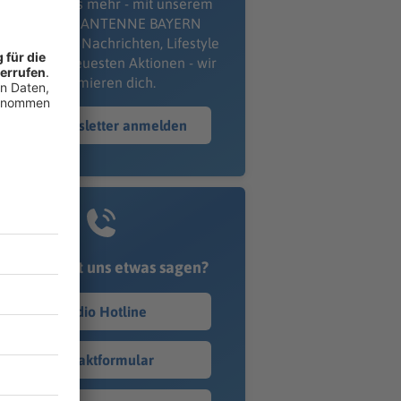
erpass' nichts mehr - mit unserem
kostenlosen ANTENNE BAYERN
wsletter. Ob Nachrichten, Lifestyle
er unsere neuesten Aktionen - wir
informieren dich.
Zum Newsletter anmelden
Du möchtest uns etwas sagen?
Studio Hotline
Kontaktformular