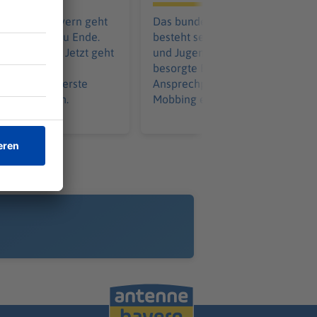
se des FC Bayern geht
Das bundesweit einmalige Ange
stspielsieg zu Ende.
besteht seit einem Monat. Kinde
beeindruckt. Jetzt geht
und Jugendliche, aber auch
imat mit der
besorgte Erwachsene finden dor
 weiter. Das erste
Ansprechpartner und Hilfe - bei
ht allmählich.
Mobbing ebenso wie Missbrauch