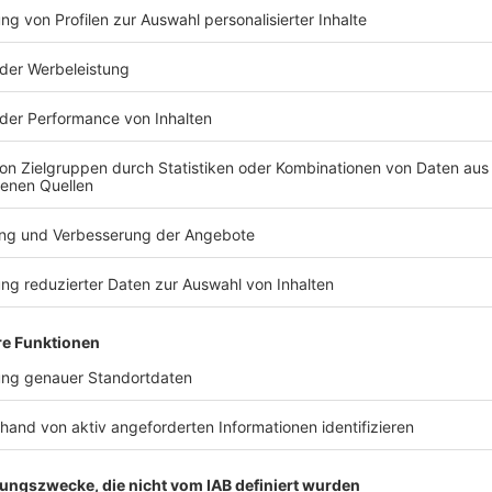
TERESSIEREN
Bayern
Bayern
Freier Fall in die Tiefe:
Bayern blic
Apnoetaucher will
Supercup -
Rekord brechen
zwischen 