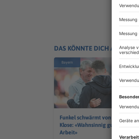
DAS KÖNNTE DICH AUCH IN
Bayern
Funkel schwärmt von
Klose: «Wahnsinnig gute
Arbeit»