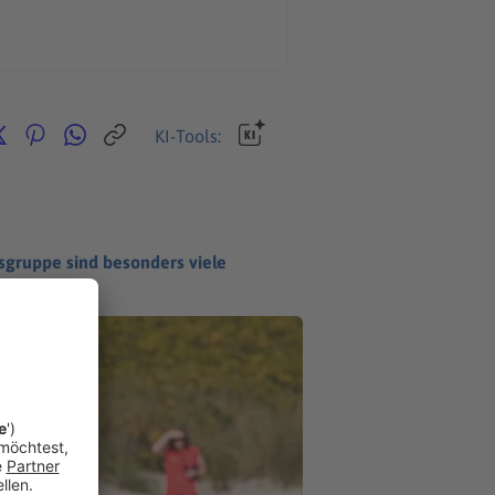
KI-Tools:
sgruppe sind besonders viele