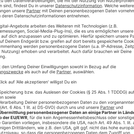
eien zwischen Jahresbeginn und dem 15. September
ährend es vergangenes Jahr 58 gewesen seien, teilte
chaft (DLRG) in ihrer Sommerbilanz mit. Bundesweit
land ertranken dieses Jahr 321 Menschen und damit 33
nglückten im Freistaat in Seen (44) und in Flüssen
hwimmbad. Die Monate mit den meisten tödlichen
.
Männer jeden Alters verunfallen weiterhin deutlich
e Verfassung falsch ein, verkennen Gefahren öfter,
 häufiger unter Alkoholeinfluss ins Wasser», sagte
ere junge Männer setzten immer wieder leichtfertig
 71 und 80 Jahren alt, danach folgt die Altersgruppe
chs Kinder unter 11 Jahren ertranken in diesem Jahr.