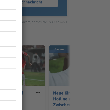
Sprachnachricht
© dpa-infocom, dpa:250923-930-72328/1
Bayern
kt schon auf
Neue Kinderschutz-
 «Messer
Hotline zieht positive
Zähnen»
Zwischenbilanz