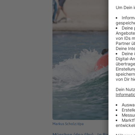
Markus Scholz/dpa
München (dpa/lby) -
In Bayern sind i