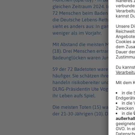
gleichen Zeitraum 2024. Insgesamt s
72 Menschen beim Baden gestorben, w
die Deutsche Lebens-Rettungs-Gesells
sieht es anders aus: In ganz Deutsch
weniger als im Vorjahr.
Mit Abstand die meisten Menschen veru
(18). Drei Menschen ertranken im Sc
Badeunglücken waren Juni und August
59 der 72 Badetoten waren männlich. «
häufiger. Sie schätzen ihre körperlich
handeln risikobereiter und gehen auch
DLRG-Präsidentin Ute Vogt. Insbesond
ihr Leben aufs Spiel.
Die meisten Toten (15) waren zwischen
der 21-30-Jährigen (10). Doch auch se