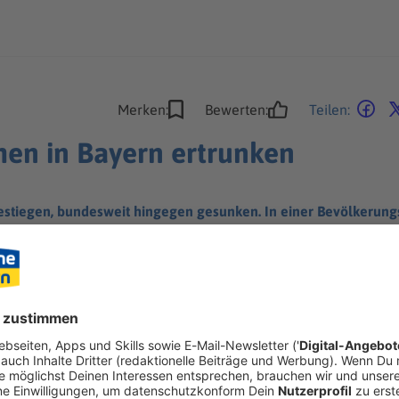
Merken:
Bewerten:
Teilen:
en in Bayern ertrunken
gestiegen, bundesweit hingegen gesunken. In einer Bevölkerung