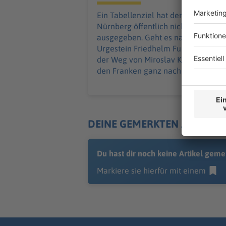
Ein Tabellenziel hat der 1. FC
Nürnberg öffentlich nicht
ausgegeben. Geht es nach Trainer-
Urgestein Friedhelm Funkel, führt
der Weg von Miroslav Klose und
den Franken ganz nach oben.
DEINE GEMERKTEN ARTIKEL
Du hast dir noch keine Artikel geme
Markiere sie hierfür mit einem