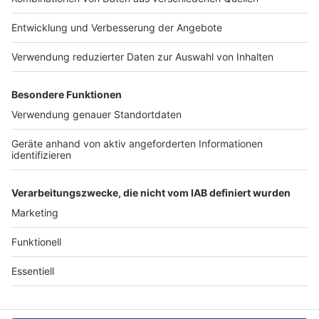
Jobs
Studio-Hotline
Presse
Verkehrs-Hotline
Werben
Archiv
ANTENNE BAYERN GROUP
Stiftung ANTENNE BAYERN
hilft
Teilnahmebedingungen
Grounding Page ANTENNE
BAYERN
Datenschutz­erklärung
Cookie- und Drittanbieter-