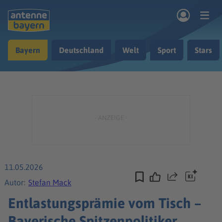
Zum Hauptinhalt springen
Bayern
Deutschland
Welt
Sport
Stars
rogramm
Musik & Radio
Podcasts
Nachrichten
Ratgeber
Kontakt
11.05.2026
Teilen
Autor:
Stefan Mack
Entlastungsprämie vom Tisch –
Bayerische Spitzenpolitiker