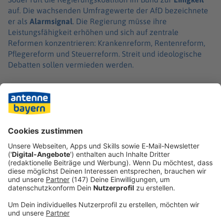
auf. Die wachsenden Umfragewerte der AfD bezeichnete
er als
Alarmsignal
. Die Regierung müsse ihre
Leistungsfähigkeit erhöhen und sich auf zentrale
Reformen konzentrieren: Krankenreform, Rentenreform,
Pflegereform und Steuerreform. Streit und ideologische
Debatten sollen vermieden werden.
Steuerreform statt Prämie
Statt einer neuen Prämie soll das Geld in eine
Steuerreform investiert werden. Söder setzt klare
Leitplanken: Eine Anhebung des allgemeinen
Spitzensteuersatzes oder der Erbschaftsteuer lehnt die
CSU ab. Die Debatte über die
Reichensteuer
bleibt offen.