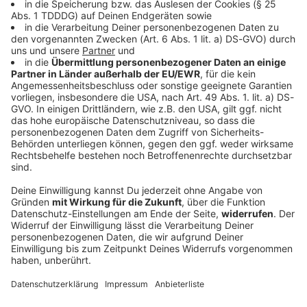
Bayern
Radfahrerin wird bei Sturz lebensgefährlich
verletzt
Während eines Radausfluges in Oberbayern stürzt
eine 68 Jahre alte Urlauberin aus Rheinland-Pfalz
schwer. Sie war ohne Helm unterwegs.