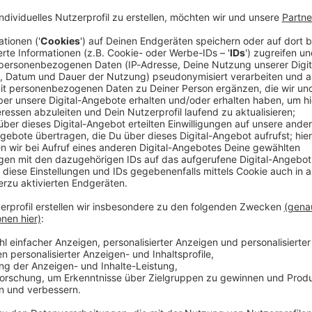
kung eines Haftbefehls im mittelfränkischen Ansbach