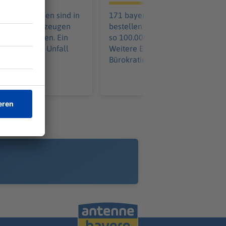
aus Tschechien sind in
171 bayerische Kommunen
it ihren Fahrzeugen
bestellen gemeinsam - und spar
ammengestoßen. Ein
so 100.000 pro Löschfahrzeug.
 wurde in den Unfall
Weitere Einsparungen in der
Bürokratie kommen hinzu.