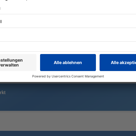
15.000 «Löwen»-Fans sehen eine
Zwei Fahrer 
ereignisreiche Heimpremiere in
Ostbayern m
der Regionalliga: Ein Handelfmeter,
frontal zus
ein sehenswerter Außenrist – und
drittes Auto
am Ende reicht es für 1860
verwickelt.
München doch nicht zum Heimsieg.
rkt