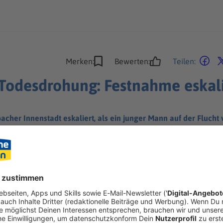
Merken:
Bewerten:
Teilen:
Todesdrohung: Festnahme eskali
acher Innenstadt eskaliert, als ein junger Mann auf der Flucht 
en die Beamten an.