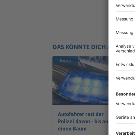
DAS KÖNNTE DICH AUCH IN
Bayern
Autofahrer rast der
Polizei davon - bis an
einen Baum