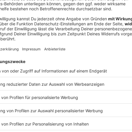
V
Ne
od