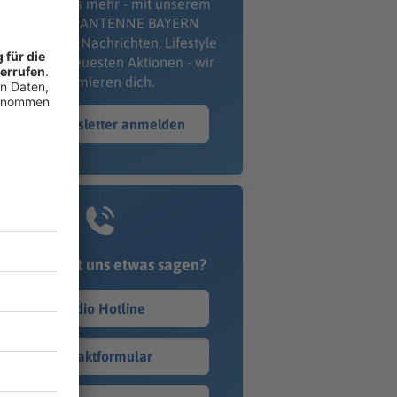
erpass' nichts mehr - mit unserem
kostenlosen ANTENNE BAYERN
wsletter. Ob Nachrichten, Lifestyle
er unsere neuesten Aktionen - wir
informieren dich.
Zum Newsletter anmelden
Du möchtest uns etwas sagen?
Studio Hotline
Kontaktformular