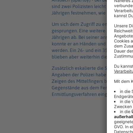
sind zwei Polizisten leicht verletzt w
Jährigen festnehmen, wie die Polizei mi
Um sich dem Zugriff zu entziehen, sei
gesprungen. Eine weitere Streife wart
Jährigen ab. Bei seiner anschließende
konnte er an Händen und Füßen gefesse
werden. Ein 26- und ein 35-jähriger Be
blieben aber weiterhin dienstfähig.
Zusätzlich eskalierte die Situation du
Angaben der Polizei habe die 42-Jähri
Zeigen des Mittelfingers beleidigt. F
Gegenstände aus dem Fenster nach ih
Ermittlungsverfahren eingeleitet word