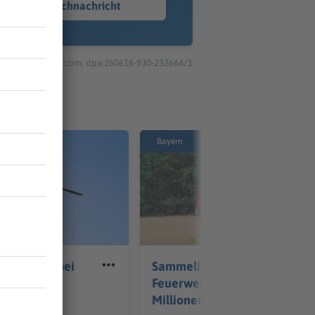
Sprachnachricht
© dpa-infocom, dpa:260616-930-232664/1
Bayern
verletzte bei
Sammelbestellung für
all bei
Feuerwehrautos soll
Millionen sparen