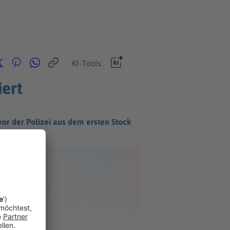
KI-Tools:
ert
vor der Polizei aus dem ersten Stock