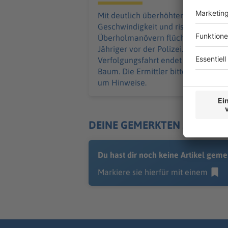
Mit deutlich überhöhter
Geschwindigkeit und riskanten
Überholmanövern flüchtet ein 24-
Jähriger vor der Polizei. Die
Verfolgungsfahrt endet an einem
Baum. Die Ermittler bitten Zeugen
um Hinweise.
DEINE GEMERKTEN ARTIKEL
Du hast dir noch keine Artikel geme
Markiere sie hierfür mit einem