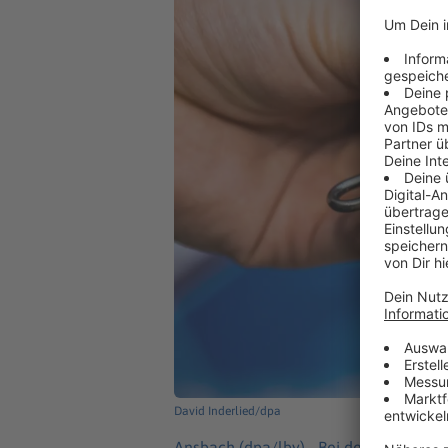
David Inderlied/dpa
Ansbach (dpa/lby) -
Bei der Vollstrec