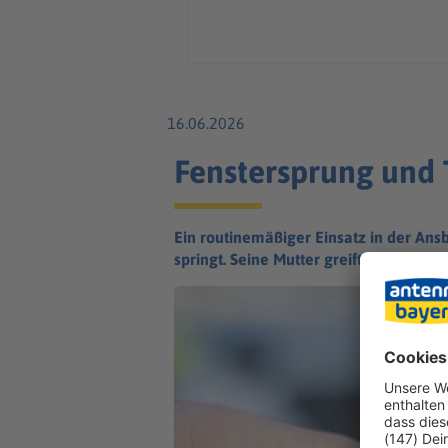
16.06.2026
Fenstersprung und 
Ein routinemäßiger Einsatz in der Ansb
springt. Seine Mutter greift unterdess