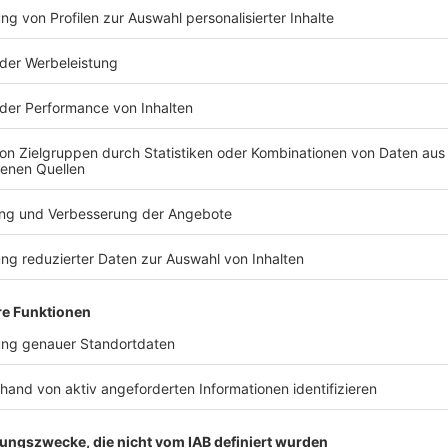
TERESSIEREN
Bayern
Bayern
Trotz 2:0-Vorsprung:
Fünf Schwer
Kein 1860-Sieg zur
Verkehrsunf
Heimpremiere
Straubing