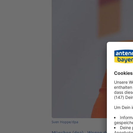
Sven Hoppe/dpa
München (dpa) -
Wegen des aktuellen 