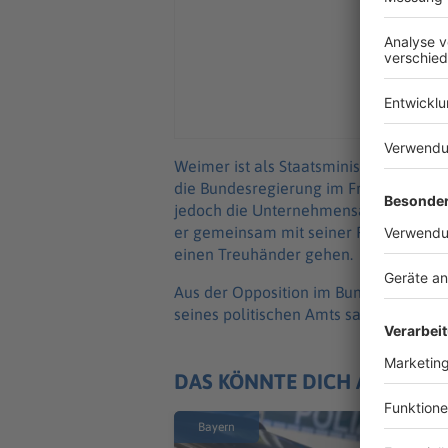
Weimer ist als Staatsminister auch für 
die Bundesregierung im Frühjahr sei
jedoch die Unternehmensanteile. Weim
er gemeinsam mit seiner Frau 2012 geg
einen Treuhänder gehen.
Aus der Opposition im Bundestag wurd
seines politischen Amts sauber von se
DAS KÖNNTE DICH AUCH IN
Bayern