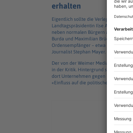
erhalten
Eigentlich sollte die Verlegerin Anf
Landtagspräsidentin Ilse Aigner (CSU)
neben normalen Bürgern auch Schauspi
Burda und Maximilian Brückner. Auch a
Ordensempfänger – etwa die Verleger
Journalist Stephan Mayer.
Der von der Weimer Media Group jährli
in der Kritik. Hintergrund sind Beric
dort Unternehmen gegen Geld exklusi
«Einfluss auf die politischen Entsche