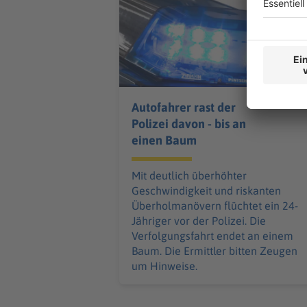
Autofahrer rast der
Polizei davon - bis an
einen Baum
Mit deutlich überhöhter
Geschwindigkeit und riskanten
Überholmanövern flüchtet ein 24-
Jähriger vor der Polizei. Die
Verfolgungsfahrt endet an einem
Baum. Die Ermittler bitten Zeugen
um Hinweise.