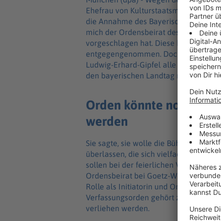
Ehefrau von Kulturstaatsminister Wol
die Annahme des Bayerischen Verfassu
mich der Ordensbeirat des Bayerische
vorgeschlagen hat. Diese hohe Ausze
entgegengenommen. Doch es steht zu b
Ludwig-Erhard-Gipfel alle Aufmerksamk
den bayerischen Landtag mitteilen.
Orden könnte noch zu 
werden
Sie sagte, sie wolle die Bühne «lieb
überlassen, die sich vielfach jahrzeh
sollen bei der feierlichen Verleihung 
Ordensbeirat bei Goetz-Weimer «ihre
Rolle als Initiatorin und Organisatori
Verfassungsorden gehört zu den staat
verliehen werden.