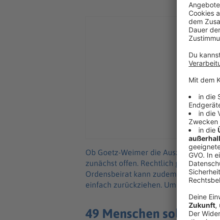
Ob Goetz-Weimer die Auszeichnung z
zunächst offen. Rechtlich gesehen kö
Ordensbeirat kann zudem einen bereit
einfach zurückziehen. Um ihn wieder 
49 Menschen sollten in