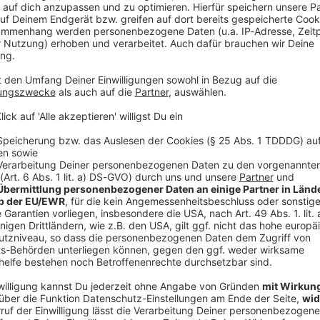
V
Ne
od
u einem späteren Termin noch annehmen wird, war
nnte sie den Orden später noch entgegennehmen. Der
s öffentlich bekanntgegebenen Vorschlag nicht
abzuerkennen, müsste zudem eine Straftat vorliegen.
 diesem Jahr den Orden in Bayern