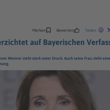
Merken:
Bewerten:
Teilen:
rzichtet auf Bayerischen Verfa
ram Weimer steht stark unter Druck. Auch seine Frau zieht eine
nung.