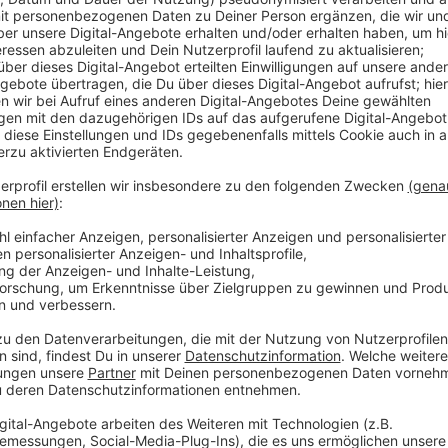
fram Weimer, Christiane Goetz-Weimer, zunächst auf
ngsordens. «Ich empfinde es als große Ehre, dass
n Landtags für den Verfassungsorden 2025
ichnung hätte ich gerne am 4. Dezember
efürchten, dass die aktuelle Diskussion um den
eit auf sich ziehen wird», ließ Goetz-Weimer über
späterem Zeitpunkt angenommen
er den anderen Ordensträgerinnen und Ordensträgern
ntelang für das Gemeinwohl engagiert haben. Sie
im Fokus stehen.» Als Begründung hatte der
 bedeutenden Beiträge im Verlagswesen und ihre
n des Ludwig-Erhard-Gipfels» genannt. Der Bayerische
lichen Auszeichnungen, die in Bayern am seltensten