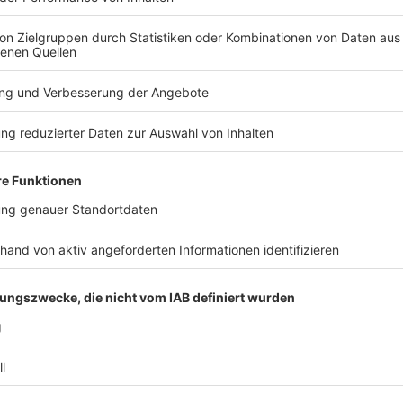
Medienpolitik zuständig. Er hatte zwar mit Eintritt in
ne Stimmrechte im Unternehmen abgegeben, behielt
er besitzt noch 50 Prozent an der Verlagsgruppe, die
ründet hatte. Nun sollen diese Anteile vorläufig an
en zuletzt Fragen aufgeworfen, ob die Aufgaben
inen eigenen Geschäftsinteressen getrennt seien.
TERESSIEREN
Bayern
Bayern