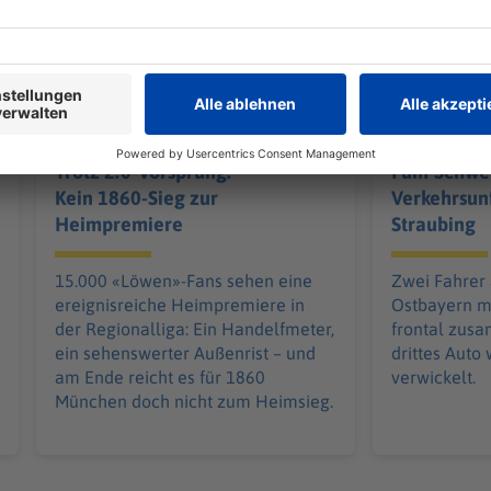
Trotz 2:0-Vorsprung:
Fünf Schwer
Kein 1860-Sieg zur
Verkehrsunf
Heimpremiere
Straubing
15.000 «Löwen»-Fans sehen eine
Zwei Fahrer 
ereignisreiche Heimpremiere in
Ostbayern m
der Regionalliga: Ein Handelfmeter,
frontal zus
ein sehenswerter Außenrist – und
drittes Auto
am Ende reicht es für 1860
verwickelt.
München doch nicht zum Heimsieg.