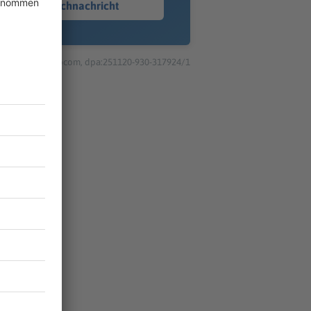
Sprachnachricht
© dpa-infocom, dpa:251120-930-317924/1