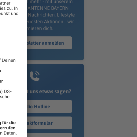
erpass' nichts mehr - mit unserem
kostenlosen ANTENNE BAYERN
wsletter. Ob Nachrichten, Lifestyle
er unsere neuesten Aktionen - wir
informieren dich.
Zum Newsletter anmelden
Du möchtest uns etwas sagen?
Studio Hotline
Kontaktformular