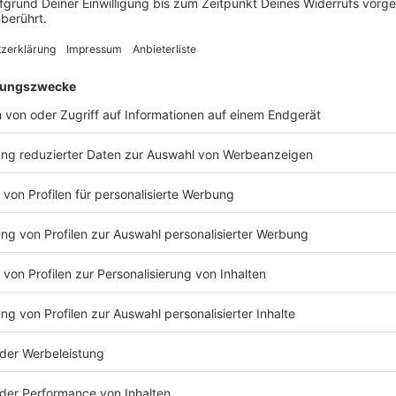
ang Dezember die Auszeichnung von
 erhalten – wie auch 48 andere Personen, darunter
eler wie Heiner Lauterbach, Maria Furtwängler-
ndere Medienvertreter stehen auf der Liste der
 Dirk Ippen und Angelika Diekmann oder der BR-
ch ausgerichtete Ludwig-Erhard-Gipfel steht derzeit
hte unter anderem des Portals «Apollo News», wonach
ven Zugang zu Bundesministern angeboten und mit
idungsträger» geworben wurde.