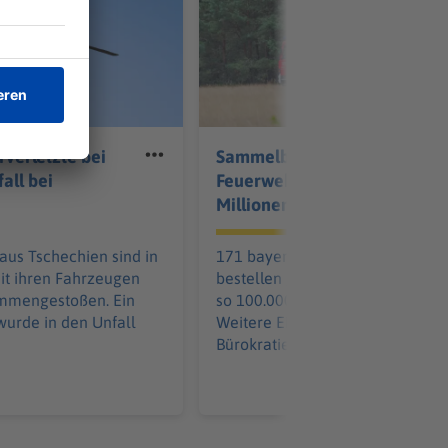
verletzte bei
Sammelbestellung für
all bei
Feuerwehrautos soll
Millionen sparen
aus Tschechien sind in
171 bayerische Kommunen
it ihren Fahrzeugen
bestellen gemeinsam - und spar
ammengestoßen. Ein
so 100.000 pro Löschfahrzeug.
 wurde in den Unfall
Weitere Einsparungen in der
Bürokratie kommen hinzu.