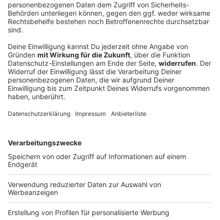
Gewalt bei «Schanzenfest» rund um YouTuber
«Drachenlord»
Schon im vergangenen Jahr kamen Tausende in den
früheren Wohnort des YouTubers «Drachenlord». Nun
muss die Polizei dort wieder zu einem unerlaubten
«Schanzenfest» ausrücken. Die Bilanz.
DEINE GEMERKTEN ARTIKEL
Du hast dir noch keine Artikel gemerkt
Markiere sie hierfür mit einem