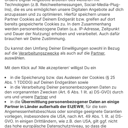
Studio Hotline
Kontaktformular
Sprachnachricht
© dpa-infocom, dpa:251014-930-162364/2
DAS KÖNNTE DICH AUCH INTERESSIEREN
Bayern