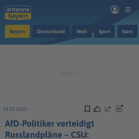
Zum Hauptinhalt springen
Bayern
Deutschland
Welt
Sport
Stars
rogramm
Musik & Radio
Podcasts
Nachrichten
Ratgeber
Kontakt
14.10.2025
Teilen
AfD-Politiker verteidigt
Russlandpläne – CSU: