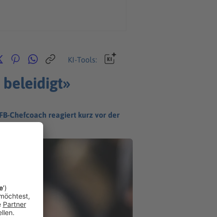
KI-Tools:
beleidigt»
FB-Chefcoach reagiert kurz vor der