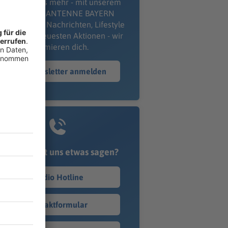
erpass' nichts mehr - mit unserem
kostenlosen ANTENNE BAYERN
wsletter. Ob Nachrichten, Lifestyle
er unsere neuesten Aktionen - wir
informieren dich.
Zum Newsletter anmelden
Du möchtest uns etwas sagen?
Studio Hotline
Kontaktformular