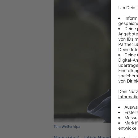
Tom Weller/dpa
Mainz (dpa) -
Julian Nagelsmann hat se