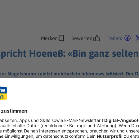
Merken:
Bewerten:
Teilen:
richt Hoeneß: «Bin ganz selten 
r Nagelsmann zuletzt mehrfach in Interviews kritisiert. Der D
ert er sehr deutlich.