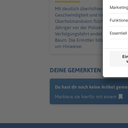
Mit deutlich überhöhter
Geschwindigkeit und riskanten
Überholmanövern flüchtet ein 24-
Jähriger vor der Polizei. Die
Verfolgungsfahrt endet an einem
Baum. Die Ermittler bitten Zeugen
um Hinweise.
DEINE GEMERKTEN ARTIKEL
Du hast dir noch keine Artikel geme
Markiere sie hierfür mit einem