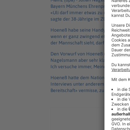
Bayern Münchens Ehrenpräsident Uli Ho
«Uli darf immer etwas zu mir sagen. 
sagte der 38-Jährige im ZDF-«Sportstu
Hoeneß habe seine Handynummer und k
wenn er ganz zwingend etwas hat. Wen
der Mannschaft sieht, darf er mich im
Den Vorwurf von Hoeneß (74), er sei n
Nagelsmann aber sehr klar zurück. «Ich 
Ich versuche immer, Meinungen zu ref
Hoeneß hatte dem Nationalcoach kurz
Interviews unter anderem vorgehalten
Bereitschaft» vermisse, zuzuhören u