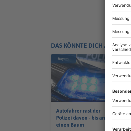
DAS KÖNNTE DICH AUCH IN
Bayern
Autofahrer rast der
Polizei davon - bis an
einen Baum