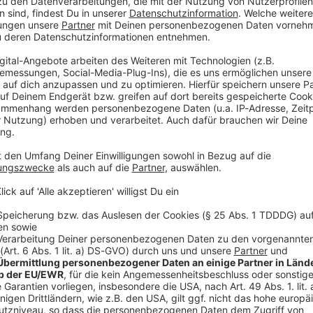
eneß an seiner Tätigkeit als Bundestrainer reagiert.
Ich habe großen Respekt vor seinem Lebenswerk»,
dio».
önne ihn kontaktieren. «Ich freue mich immer,
n er Verbesserungspotenzial bei mir, beim Team, bei
mer gerne anrufen», sagte der Bundestrainer.
ach einem Gespräch «leicht beleidigt» gewesen, wies
bin wirklich ganz, ganz selten beleidigt - wirklich.
lektieren», versicherte Nagelsmann.
 vor der anstehenden Weltmeisterschaft in mehreren
, dass er bei dem früheren Bayern-Coach «die
nd etwas anzunehmen.