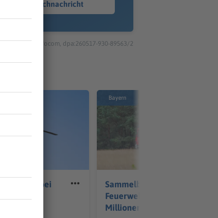
Sprachnachricht
© dpa-infocom, dpa:260517-930-89563/2
Bayern
verletzte bei
Sammelbestellung für
all bei
Feuerwehrautos soll
Millionen sparen