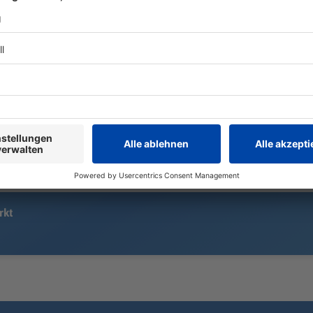
15.000 «Löwen»-Fans sehen eine
Zwei Fahrer 
ereignisreiche Heimpremiere in
Ostbayern m
der Regionalliga: Ein Handelfmeter,
frontal zus
ein sehenswerter Außenrist – und
drittes Auto
am Ende reicht es für 1860
verwickelt.
München doch nicht zum Heimsieg.
rkt