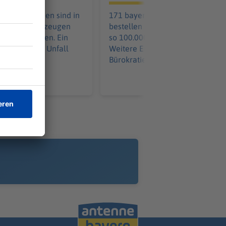
aus Tschechien sind in
171 bayerische Kommunen
it ihren Fahrzeugen
bestellen gemeinsam - und spar
ammengestoßen. Ein
so 100.000 pro Löschfahrzeug.
 wurde in den Unfall
Weitere Einsparungen in der
Bürokratie kommen hinzu.