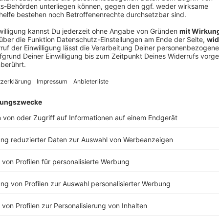
V
Ne
od
»
indem er sagte: «Wenn es Deutschland gelingt, eine
ner es nicht geschafft hat, zweimal hintereinander
aben wir eine Chance.» Faktisch stimmt dieser Vorwurf
er Heim-EM 2024 immer wieder zahlreiche verletzte
agelsmann milde bei seinem Auftritt im ZDF. «Er hat
oßen Anteil daran, dass Bayern München dieser Club
 Ansehen.»