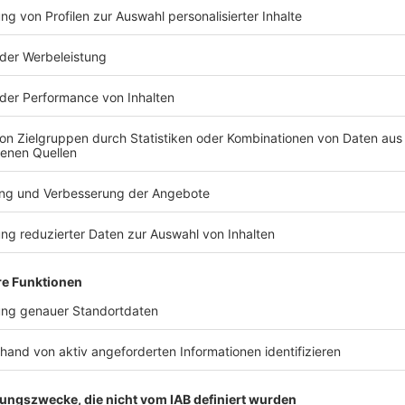
TERESSIEREN
Bayern
Bayern
Trotz 2:0-Vorsprung:
Fünf Schwer
Kein 1860-Sieg zur
Verkehrsunf
Heimpremiere
Straubing