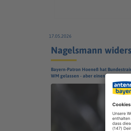
17.05.2026
Nagelsmann widersp
Bayern-Patron Hoeneß hat Bundestraine
WM gelassen - aber einen Vorwurf kont