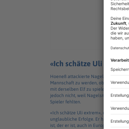
«Ich schätze Uli extrem
Hoeneß attackierte Nagelsmann auch, 
Mannschaft zu werden, obwohl der Trai
mit derselben Elf zu spielen – dann h
jedoch nicht, weil Nagelsmann seit d
Spieler fehlten.
«Ich schätze Uli extrem», reagierte N
unglaubliche Erfolge. Er hat einen gr
ist, der er ist, auch in Europa mit dem