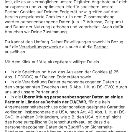
Kontaktformular
Sprachnachricht
© dpa-infocom, dpa:260517-930-89256/1
DAS KÖNNTE DICH AUCH INTERESSIEREN
Bayern