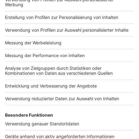
Impressum
Newsletter
Nutzungsbedingungen
Kontakt
Jobs
Studio-Hotline
Presse
Verkehrs-Hotline
Werben
Archiv
ANTENNE BAYERN GROUP