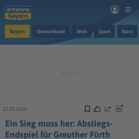
Zum Hauptinhalt springen
Bayern
Deutschland
Welt
Sport
Stars
rogramm
Musik & Radio
Podcasts
Nachrichten
Ratgeber
Kontakt
17.05.2026
Teilen
Ein Sieg muss her: Abstiegs-
Endspiel für Greuther Fürth