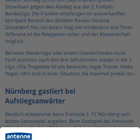
Showdown gegen den Abstieg aus der 2. Fußball-
Bundesliga. Die Franken empfangen im ausverkauften
Sportpark Ronhof den direkten Rivalen Fortuna
Düsseldorf. Nur bei einem Sieg mit mindestens drei Toren
Differenz ist die Relegation sicher und der Klassenerhalt
möglich.
Bei einer Niederlage oder einem Unentschieden muss
Fürth erstmals nach fast drei Jahrzehnten wieder in die 3.
Liga. «Die Tragweite ist uns bewusst», sagte Trainer Heiko
Vogel. «Wir sind in einer Situation, die maximal prekär ist.»
Nürnberg gastiert bei
Aufstiegsanwärter
Deutlich entspannter kann Erzrivale 1. FC Nürnberg sein
letztes Saisonspiel angehen. Beim Gastspiel bei Hannover
96 geht es für den «Club» sportlich um nichts mehr - ganz
anders als für die Niedersachsen, die um den Aufstieg in