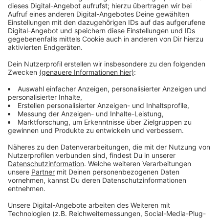
Immer auf dem Laufenden
bleiben!
Verpass' nichts mehr - mit unserem kostenlosen
ANTENNE BAYERN Newsletter. Ob Nachrichten,
Lifestyle oder unsere neuesten Aktionen - wir
informieren dich.
Zum Newsletter anmelden
Du möchtest uns etwas sagen?
Studio Hotline