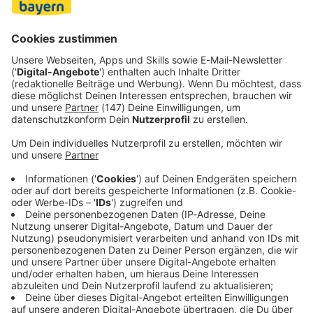
die Bundesliga kämpfen. Nürnberg-Coach Miroslav Klose
kündigte deshalb der Fairness halber an, keine Geschenke
zu verteilen. «Wir wollen versuchen, da noch ein richtig
gutes Spiel zu machen und Punkte mitzunehmen», sagte
er.