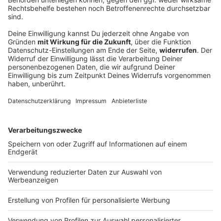
Ziel Aufstieg: 1. FC Nürnberg verlängert mit
drei Vorständen
Fußball-Zweitligist Nürnberg setzt auf Kontinuität:
Drei Vorstände bleiben an Bord, um den Weg Richtung
Bundesliga weiterzugehen.
DEINE GEMERKTEN ARTIKEL
Du hast dir noch keine Artikel gemerkt
Markiere sie hierfür mit einem