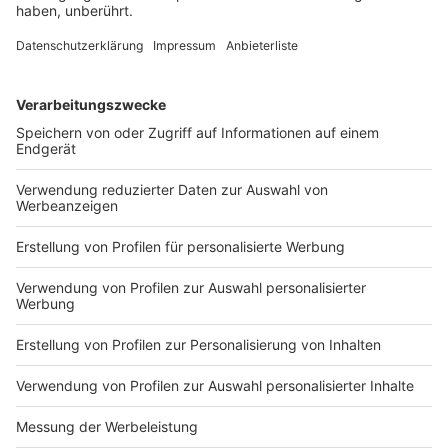
Mit deutlich überhöhter Geschwindigkeit und
riskanten Überholmanövern flüchtet ein 24-Jähriger
vor der Polizei. Die Verfolgungsfahrt endet an einem
Baum. Die Ermittler bitten Zeugen um Hinweise.
DEINE GEMERKTEN ARTIKEL
Du hast dir noch keine Artikel gemerkt
Markiere sie hierfür mit einem