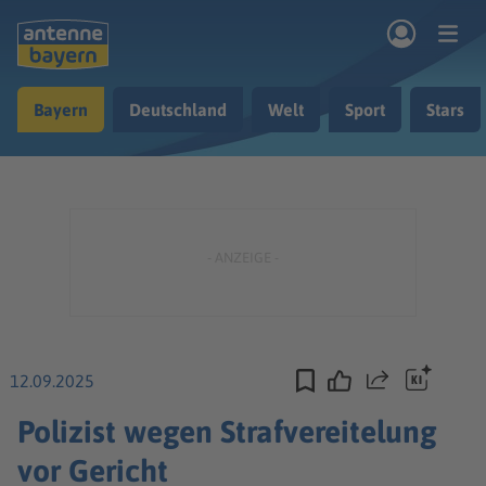
Zum Hauptinhalt springen
Bayern
Deutschland
Welt
Sport
Stars
rogramm
Musik & Radio
Podcasts
Nachrichten
Ratgeber
Kontakt
12.09.2025
Teilen
Polizist wegen Strafvereitelung
vor Gericht