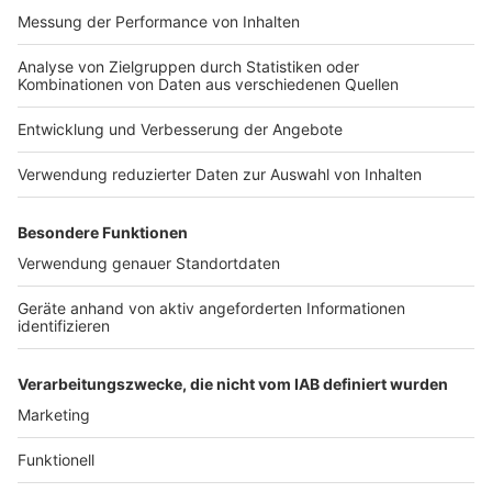
Impressum
Newsletter
Nutzungsbedingungen
Kontakt
Jobs
Studio-Hotline
Presse
Verkehrs-Hotline
Werben
Archiv
ANTENNE BAYERN GROUP
Stiftung ANTENNE BAYERN
hilft
Teilnahmebedingungen
Grounding Page ANTENNE
BAYERN