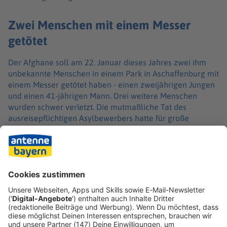
Zwei Menschen mit einem Messer
getötet
Der Afghane soll am 22. Januar dieses Jahres zwei ihm
unbekannte Menschen in einem Park in Aschaffenburg mit
einem Messer getötet haben - einen zweijährigen Jungen
und einen 41-jährigen Mann. Drei weitere Menschen
wurden schwer verletzt. Die mutmaßliche Tat des
ausreisepflichtigen Asylbewerbers hatte für große
Bestürzung gesorgt und im Bundestagswahlkampf eine
Debatte über eine schärfere Migrationspolitik entfacht.
Der Tatverdächtige soll psychisch krank und bereits
mehrfach gewalttätig aufgefallen sein. Nach dem Angriff
wurde er zunächst in einem psychiatrischen Krankenhaus
untergebracht. Ein Sicherungsverfahren gegen den Mann
beginnt am 16. Oktober.