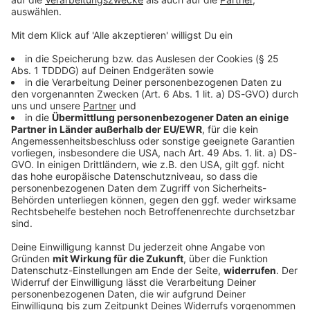
© dpa-infocom, dpa:250912-930-29303/1
DAS KÖNNTE DICH AUCH INTERESSIEREN
Bayern
Autofahrer rast der Polizei davon - bis an
einen Baum