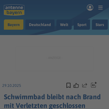
Zum Hauptinhalt springen
Bayern
Deutschland
Welt
Sport
Stars
rogramm
Musik & Radio
Podcasts
Nachrichten
Ratgeber
Kontakt
29.10.2025
Teilen
Schwimmbad bleibt nach Brand
mit Verletzten geschlossen