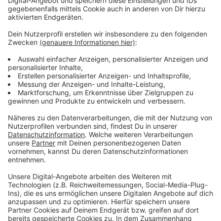
bleiben!
Verpass' nichts mehr - mit unserem kostenlosen
ANTENNE BAYERN Newsletter. Ob Nachrichten,
Lifestyle oder unsere neuesten Aktionen - wir
informieren dich.
Zum Newsletter anmelden
Du möchtest uns etwas sagen?
Studio Hotline
Kontaktformular