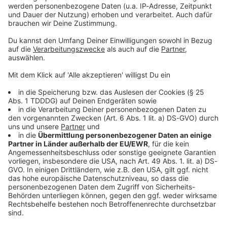
Sprachnachricht
© dpa-infocom, dpa:251029-930-222205/1
DAS KÖNNTE DICH AUCH INTERESSIEREN
Bayern