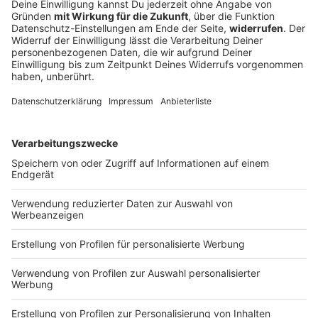
25-Jähriger streamt Reanimation auf Social
Media
Mit einem Atemalkohol von mehr als 3,5 Promille
stürzt ein Mann in Würzburg von der Brücke – die
Rettung wird von einem Zuschauer live gestreamt.
Der Betrunkene bekommt einen Krampfanfall.
DEINE GEMERKTEN ARTIKEL
Du hast dir noch keine Artikel gemerkt
Markiere sie hierfür mit einem