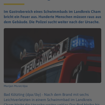
Im Gastrobereich eines Schwimmbads im Landkreis Cham
bricht ein Feuer aus. Hunderte Menschen müssen raus aus
dem Gebäude. Die Polizei sucht weiter nach der Ursache.
Marijan Murat/dpa
Bad Kötzting (dpa/lby) -
Nach dem Brand mit sechs
Leichtverletzten in einem Schwimmbad im Landkreis
Cham bleibt die Ursache weiter unklar. Das Bad bleibe bis