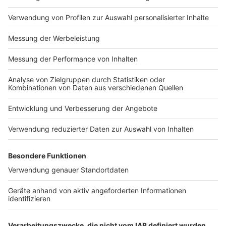
Impressum
Newsletter
Nutzungsbedingungen
Kontakt
Jobs
Studio-Hotline
Presse
Verkehrs-Hotline
Werben
Archiv
ANTENNE BAYERN GROUP
Stiftung ANTENNE BAYERN
hilft